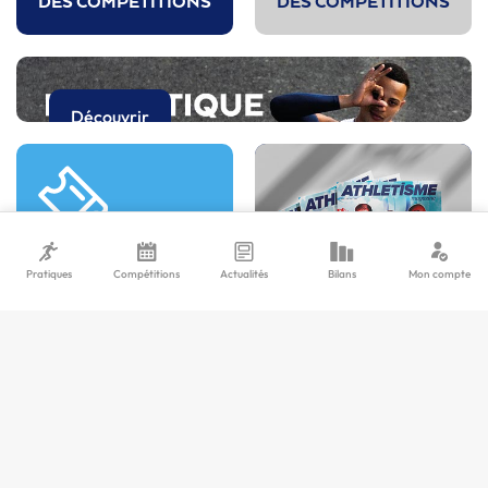
DES COMPÉTITIONS
DES COMPÉTITIONS
Découvrir
Pratiques
Compétitions
Actualités
Bilans
Mon compte
LA
BILLETTERIE