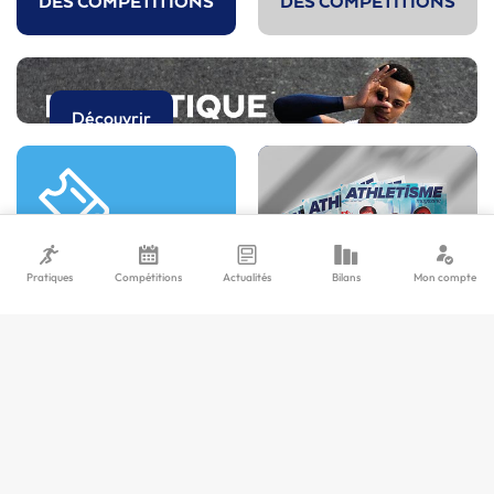
DES COMPÉTITIONS
DES COMPÉTITIONS
Découvrir
Pratiques
Compétitions
Actualités
Bilans
Mon compte
LA
BILLETTERIE