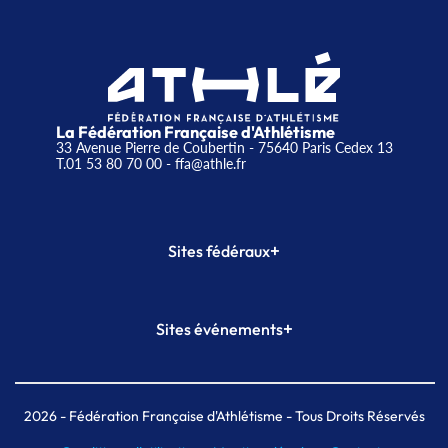
La Fédération Française d'Athlétisme
33 Avenue Pierre de Coubertin - 75640 Paris Cedex 13
T.01 53 80 70 00
- ffa@athle.fr
+
Sites fédéraux
SI-FFA
CALORG
+
Sites événements
Plateforme Formation
Meeting de Paris
Meeting de Paris indoor
MAIF Ekiden de Paris
2026
- Fédération Française d'Athlétisme - Tous Droits Réservés