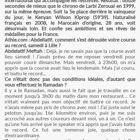
international qui accompagne les festivités. Résultat : douze
secondes de mieux que le chrono de Larbi Zeroual en 1999,
sur la même épreuve. Soit la 5e place derrière le vainqueur
du jour, le Kenyan Wilson Kiprop (59’39). Naturalisé
français en 2008, le Marocain d’origine, 28 ans, voit
désormais loin. Et confie ses ambitions et ses rêves de
médailles pour la France.
Athle.com : Abdellatif, comment s’est déroulée votre course
au record, samedi à Lille ?
Abdelatif Meftah
: Déjà, je ne savais pas que la course avait
lieu samedi ! J’avais prévu de me reposer vendredi pour
pouvoir courir dimanche. Mais vendredi, à 23h00, on m’a
appris que la course avait lieu le lendemain. Mais j’ai couru,
et battu le record…
Ce n’était donc pas des conditions idéales, d’autant que
vous effectuez le Ramadan ?
Il y a le Ramadan, mais aussi le fait que je travaille en ce
moment jusqu’à 3h00 du matin dans mon restaurant… Ce
n’était vraiment pas mon objectif de battre ce record. Je
n’avais même pas pris de chrono avec moi ! J’ai juste suivi le
peloton jusqu’au 16e kilomètre environ, puis je me suis
accroché aux autres coureurs devant moi, un à un. Ce n’est
qu’une fois arrivé que le speaker m’a appris que j’avais battu
le record. Ce fut une immense joie, quelque chose
d’extraordinaire.