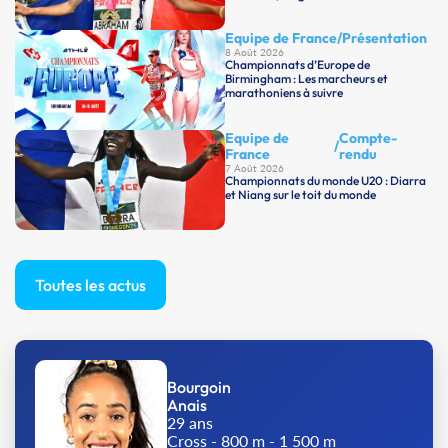
Equipe de France
/
Présentation
8 Août 2026
Championnats d’Europe de
Birmingham : Les marcheurs et
marathoniens à suivre
Equipe de
Compte-
/
France
rendu
7 Août 2026
Championnats du monde U20 : Diarra
et Niang sur le toit du monde
Toutes les actus
Bourgoin
Anais
29 ans
Cross - 800 m - 1 500 m