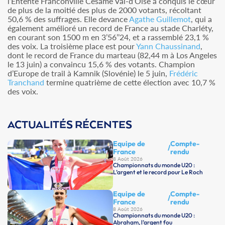
l’Entente Franconville Césame Val-d’Oise a conquis le cœur
de plus de la moitié des plus de 2000 votants, récoltant
50,6 % des suffrages. Elle devance
Agathe Guillemot
, qui a
également amélioré un record de France au stade Charléty,
en courant son 1500 m en 3’56’’24, et a rassemblé 23,1 %
des voix. La troisième place est pour
Yann Chaussinand
,
dont le record de France du marteau (82,44 m à Los Angeles
le 13 juin) a convaincu 15,6 % des votants. Champion
d’Europe de trail à Kamnik (Slovénie) le 5 juin,
Frédéric
Tranchand
termine quatrième de cette élection avec 10,7 %
des voix.
ACTUALITÉS RÉCENTES
Equipe de
Compte-
/
France
rendu
8 Août 2026
Championnats du monde U20 :
L’argent et le record pour Le Roch
Equipe de
Compte-
/
France
rendu
8 Août 2026
Championnats du monde U20 :
Abraham, l’argent fou