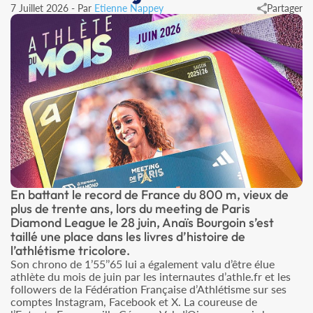
7 Juillet 2026 - Par
Etienne Nappey
Partager
En battant le record de France du 800 m, vieux de
plus de trente ans, lors du meeting de Paris
Diamond League le 28 juin, Anaïs Bourgoin s’est
taillé une place dans les livres d’histoire de
l’athlétisme tricolore.
Son chrono de 1’55’’65 lui a également valu d’être élue
athlète du mois de juin par les internautes d’athle.fr et les
followers de la Fédération Française d’Athlétisme sur ses
comptes Instagram, Facebook et X. La coureuse de