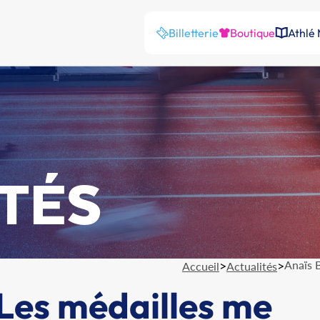
Billetterie
Boutique
Athlé
TÉS
>
>
Anaïs B
Accueil
Actualités
 Les médailles me