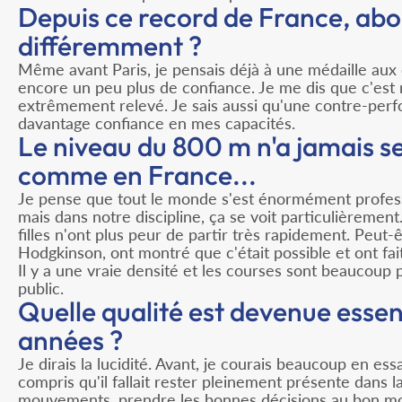
Depuis ce record de France, abor
différemment ?
Même avant Paris, je pensais déjà à une médaille au
encore un peu plus de confiance. Je me dis que c'est
extrêmement relevé. Je sais aussi qu'une contre-perfor
davantage confiance en mes capacités.
Le niveau du 800 m n'a jamais s
comme en France...
Je pense que tout le monde s'est énormément professi
mais dans notre discipline, ça se voit particulièremen
filles n'ont plus peur de partir très rapidement. Peut
Hodgkinson, ont montré que c'était possible et ont fai
Il y a une vraie densité et les courses sont beaucoup 
public.
Quelle qualité est devenue essen
années ?
Je dirais la lucidité. Avant, je courais beaucoup en ess
compris qu'il fallait rester pleinement présente dans l
mouvements, prendre les bonnes décisions au bon mome