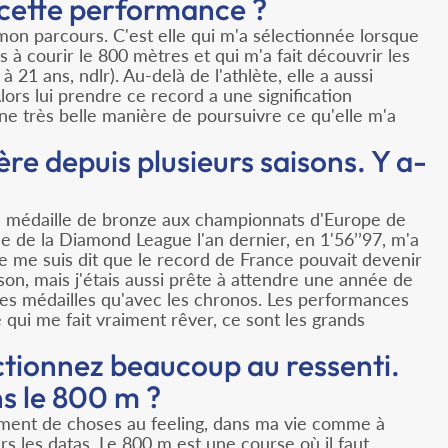
 cette performance ?
n parcours. C'est elle qui m'a sélectionnée lorsque
s à courir le 800 mètres et qui m'a fait découvrir les
 21 ans, ndlr). Au-delà de l'athlète, elle a aussi
ors lui prendre ce record a une signification
ne très belle manière de poursuivre ce qu'elle m'a
ère depuis plusieurs saisons. Y a-
ma médaille de bronze aux championnats d'Europe de
le de la Diamond League l'an dernier, en 1'56’’97, m'a
je me suis dit que le record de France pouvait devenir
aison, mais j'étais aussi prête à attendre une année de
les médailles qu'avec les chronos. Les performances
qui me fait vraiment rêver, ce sont les grands
ctionnez beaucoup au ressenti.
ns le 800 m ?
ément de choses au feeling, dans ma vie comme à
ers les datas. Le 800 m est une course où il faut