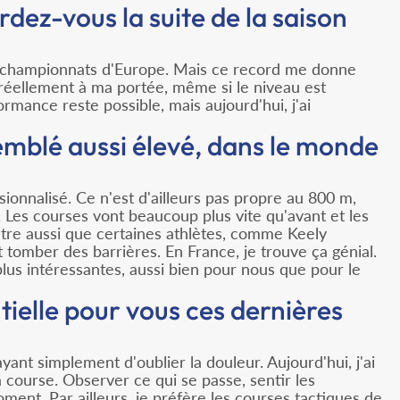
dez-vous la suite de la saison
x championnats d'Europe. Mais ce record me donne
 réellement à ma portée, même si le niveau est
mance reste possible, mais aujourd'hui, j'ai
emblé aussi élevé, dans le monde
onnalisé. Ce n'est d'ailleurs pas propre au 800 m,
t. Les courses vont beaucoup plus vite qu'avant et les
-être aussi que certaines athlètes, comme Keely
t tomber des barrières. En France, je trouve ça génial.
plus intéressantes, aussi bien pour nous que pour le
tielle pour vous ces dernières
ayant simplement d'oublier la douleur. Aujourd'hui, j'ai
a course. Observer ce qui se passe, sentir les
nt. Par ailleurs, je préfère les courses tactiques de