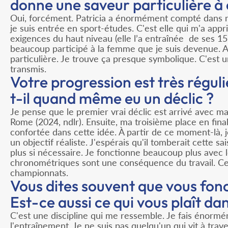
donne une saveur particulière à
Oui, forcément. Patricia a énormément compté dans mo
je suis entrée en sport-études. C'est elle qui m'a appri
exigences du haut niveau (elle l’a entraînée de ses 15 à
beaucoup participé à la femme que je suis devenue. Al
particulière. Je trouve ça presque symbolique. C'est u
transmis.
Votre progression est très réguli
t-il quand même eu un déclic ?
Je pense que le premier vrai déclic est arrivé avec 
Rome (2024, ndlr). Ensuite, ma troisième place en fina
confortée dans cette idée. À partir de ce moment-là, 
un objectif réaliste. J'espérais qu'il tomberait cette s
plus si nécessaire. Je fonctionne beaucoup plus avec 
chronométriques sont une conséquence du travail. Ce 
championnats.
Vous dites souvent que vous fon
Est-ce aussi ce qui vous plaît da
C'est une discipline qui me ressemble. Je fais énorm
l'entraînement. Je ne suis pas quelqu'un qui vit à trav