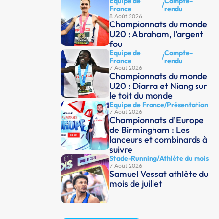
Equipe de
Compte-
/
France
rendu
8 Août 2026
Championnats du monde
U20 : Abraham, l’argent
fou
Equipe de
Compte-
/
France
rendu
7 Août 2026
Championnats du monde
U20 : Diarra et Niang sur
le toit du monde
Equipe de France
/
Présentation
7 Août 2026
Championnats d’Europe
de Birmingham : Les
lanceurs et combinards à
suivre
Stade-Running
/
Athlète du mois
7 Août 2026
Samuel Vessat athlète du
mois de juillet