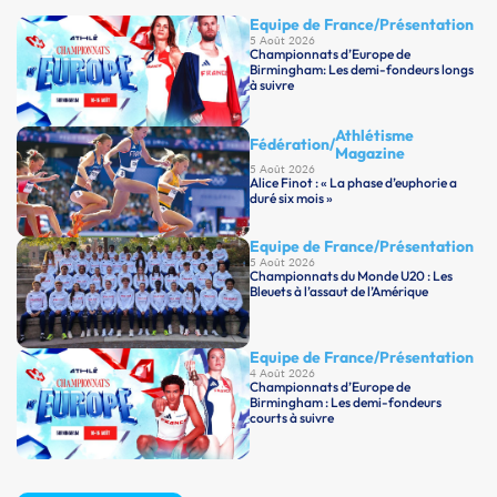
Equipe de France
/
Présentation
5 Août 2026
Championnats d’Europe de
Birmingham: Les demi-fondeurs longs
à suivre
Athlétisme
Fédération
/
Magazine
5 Août 2026
Alice Finot : « La phase d’euphorie a
duré six mois »
Equipe de France
/
Présentation
5 Août 2026
Championnats du Monde U20 : Les
Bleuets à l’assaut de l’Amérique
Equipe de France
/
Présentation
4 Août 2026
Championnats d’Europe de
Birmingham : Les demi-fondeurs
courts à suivre