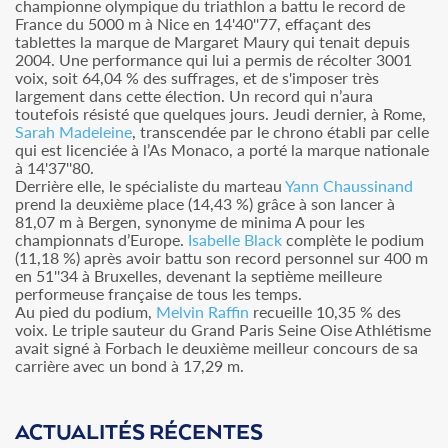
championne olympique du triathlon a battu le record de
France du 5000 m à Nice en 14'40''77, effaçant des
tablettes la marque de Margaret Maury qui tenait depuis
2004. Une performance qui lui a permis de récolter 3001
voix, soit 64,04 % des suffrages, et de s'imposer très
largement dans cette élection. Un record qui n’aura
toutefois résisté que quelques jours. Jeudi dernier, à Rome,
Sarah Madeleine
, transcendée par le chrono établi par celle
qui est licenciée à l’As Monaco, a porté la marque nationale
à 14'37''80.
Derrière elle, le spécialiste du marteau
Yann Chaussinand
prend la deuxième place (14,43 %) grâce à son lancer à
81,07 m à Bergen, synonyme de minima A pour les
championnats d’Europe.
Isabelle Black
complète le podium
(11,18 %) après avoir battu son record personnel sur 400 m
en 51''34 à Bruxelles, devenant la septième meilleure
performeuse française de tous les temps.
Au pied du podium,
Melvin Raffin
recueille 10,35 % des
voix. Le triple sauteur du Grand Paris Seine Oise Athlétisme
avait signé à Forbach le deuxième meilleur concours de sa
carrière avec un bond à 17,29 m.
ACTUALITÉS RÉCENTES