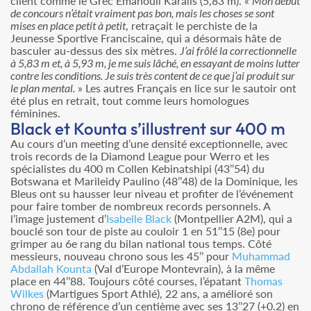
client comme le Grec Emanouil Karalis (5,83 m). «
Mon début
de concours n’était vraiment pas bon, mais les choses se sont
mises en place petit à petit
, retraçait le perchiste de la
Jeunesse Sportive Franciscaine, qui a désormais hâte de
basculer au-dessus des six mètres.
J’ai frôlé la correctionnelle
à 5,83 m et, à 5,93 m, je me suis lâché, en essayant de moins lutter
contre les conditions. Je suis très content de ce que j’ai produit sur
le plan mental.
» Les autres Français en lice sur le sautoir ont
été plus en retrait, tout comme leurs homologues
féminines.
Black et Kounta s’illustrent sur 400 m
Au cours d’un meeting d’une densité exceptionnelle, avec
trois records de la Diamond League pour Werro et les
spécialistes du 400 m Collen Kebinatshipi (43’’54) du
Botswana et Marileidy Paulino (48’’48) de la Dominique, les
Bleus ont su hausser leur niveau et profiter de l’événement
pour faire tomber de nombreux records personnels. A
l’image justement d’
Isabelle Black
(Montpellier A2M), qui a
bouclé son tour de piste au couloir 1 en 51’’15 (8e) pour
grimper au 6e rang du bilan national tous temps. Côté
messieurs, nouveau chrono sous les 45’’ pour
Muhammad
Abdallah Kounta
(Val d’Europe Montevrain), à la même
place en 44’’88. Toujours côté courses, l’épatant
Thomas
Wilkes
(Martigues Sport Athlé), 22 ans, a amélioré son
chrono de référence d’un centième avec ses 13’’27 (+0.2) en