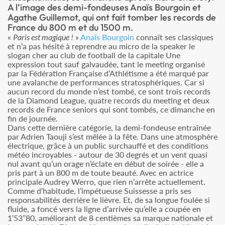
A l’image des demi-fondeuses Anaïs Bourgoin et
Agathe Guillemot, qui ont fait tomber les records de
France du 800 m et du 1500 m.
«
Paris est magique !
»
Anaïs Bourgoin
connaît ses classiques
et n’a pas hésité à reprendre au micro de la speaker le
slogan cher au club de football de la capitale Une
expression tout sauf galvaudée, tant le meeting organisé
par la Fédération Française d’Athlétisme a été marqué par
une avalanche de performances stratosphériques. Car si
aucun record du monde n’est tombé, ce sont trois records
de la Diamond League, quatre records du meeting et deux
records de France seniors qui sont tombés, ce dimanche en
fin de journée.
Dans cette dernière catégorie, la demi-fondeuse entraînée
par Adrien Taouji s’est mêlée à la fête. Dans une atmosphère
électrique, grâce à un public surchauffé et des conditions
météo incroyables - autour de 30 degrés et un vent quasi
nul avant qu’un orage n’éclate en début de soirée - elle a
pris part à un 800 m de toute beauté. Avec en actrice
principale Audrey Werro, que rien n’arrête actuellement.
Comme d’habitude, l’impétueuse Suissesse a pris ses
responsabilités derrière le lièvre. Et, de sa longue foulée si
fluide, a foncé vers la ligne d’arrivée qu’elle a coupée en
1’53’’80, améliorant de 8 centièmes sa marque nationale et