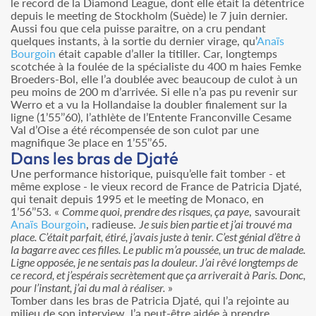
le record de la Diamond League, dont elle était la détentrice
depuis le meeting de Stockholm (Suède) le 7 juin dernier.
Aussi fou que cela puisse paraitre, on a cru pendant
quelques instants, à la sortie du dernier virage, qu’
Anaïs
Bourgoin
était capable d’aller la titiller. Car, longtemps
scotchée à la foulée de la spécialiste du 400 m haies Femke
Broeders-Bol, elle l’a doublée avec beaucoup de culot à un
peu moins de 200 m d’arrivée. Si elle n’a pas pu revenir sur
Werro et a vu la Hollandaise la doubler finalement sur la
ligne (1’55’’60), l’athlète de l’Entente Franconville Cesame
Val d’Oise a été récompensée de son culot par une
magnifique 3e place en 1’55’’65.
Dans les bras de Djaté
Une performance historique, puisqu’elle fait tomber - et
même explose - le vieux record de France de Patricia Djaté,
qui tenait depuis 1995 et le meeting de Monaco, en
1’56’’53. «
Comme quoi, prendre des risques, ça paye
, savourait
Anaïs Bourgoin
, radieuse.
Je suis bien partie et j’ai trouvé ma
place. C’était parfait, étiré, j’avais juste à tenir. C’est génial d’être à
la bagarre avec ces filles. Le public m’a poussée, un truc de malade.
Ligne opposée, je ne sentais pas la douleur. J’ai rêvé longtemps de
ce record, et j’espérais secrètement que ça arriverait à Paris. Donc,
pour l’instant, j’ai du mal à réaliser.
»
Tomber dans les bras de Patricia Djaté, qui l’a rejointe au
milieu de son interview, l’a peut-être aidée à prendre