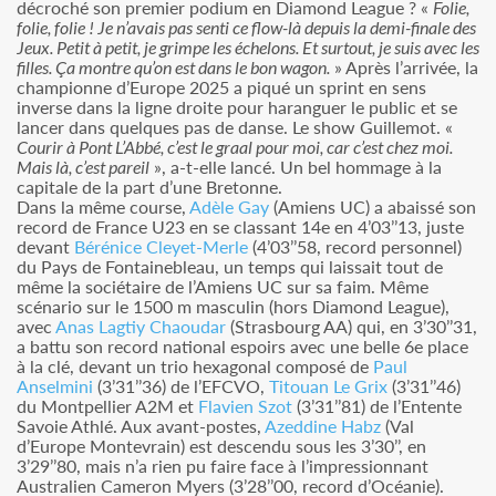
décroché son premier podium en Diamond League ? «
Folie,
folie, folie ! Je n’avais pas senti ce flow-là depuis la demi-finale des
Jeux. Petit à petit, je grimpe les échelons. Et surtout, je suis avec les
filles. Ça montre qu’on est dans le bon wagon.
» Après l’arrivée, la
championne d’Europe 2025 a piqué un sprint en sens
inverse dans la ligne droite pour haranguer le public et se
lancer dans quelques pas de danse. Le show Guillemot. «
Courir à Pont L’Abbé, c’est le graal pour moi, car c’est chez moi.
Mais là, c’est pareil
», a-t-elle lancé. Un bel hommage à la
capitale de la part d’une Bretonne.
Dans la même course,
Adèle Gay
(Amiens UC) a abaissé son
record de France U23 en se classant 14e en 4’03’’13, juste
devant
Bérénice Cleyet-Merle
(4’03’’58, record personnel)
du Pays de Fontainebleau, un temps qui laissait tout de
même la sociétaire de l’Amiens UC sur sa faim. Même
scénario sur le 1500 m masculin (hors Diamond League),
avec
Anas Lagtiy Chaoudar
(Strasbourg AA) qui, en 3’30’’31,
a battu son record national espoirs avec une belle 6e place
à la clé, devant un trio hexagonal composé de
Paul
Anselmini
(3’31’’36) de l’EFCVO,
Titouan Le Grix
(3’31’’46)
du Montpellier A2M et
Flavien Szot
(3’31’’81) de l’Entente
Savoie Athlé. Aux avant-postes,
Azeddine Habz
(Val
d’Europe Montevrain) est descendu sous les 3’30’’, en
3’29’’80, mais n’a rien pu faire face à l’impressionnant
Australien Cameron Myers (3’28’’00, record d’Océanie).