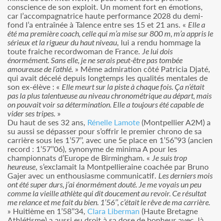
conscience de son exploit. Un moment fort en émotions,
car l’accompagnatrice haute performance 2028 du demi-
fond l’a entraînée à Talence entre ses 15 et 21 ans. «
Elle a
été ma première coach, celle qui m’a mise sur 800 m, m’a appris le
sérieux et la rigueur du haut niveau
, lui a rendu hommage la
toute fraiche recordwoman de France.
Je lui dois
énormément. Sans elle, je ne serais peut-être pas tombée
amoureuse de l’athlé.
» Même admiration côté Patricia Djaté,
qui avait décelé depuis longtemps les qualités mentales de
son ex-élève : «
Elle meurt sur la piste à chaque fois. Ça n’était
pas la plus talentueuse au niveau chronométrique au départ, mais
on pouvait voir sa détermination. Elle a toujours été capable de
vider ses tripes.
»
Du haut de ses 32 ans,
Rénelle Lamote
(Montpellier A2M) a
su aussi se dépasser pour s’offrir le premier chrono de sa
carrière sous les 1’57’’, avec une 5e place en 1’56’’93 (ancien
record : 1’57’’06), synonyme de minima A pour les
championnats d’Europe de Birmingham. «
Je suis trop
heureuse
, s’exclamait la Montpellieraine coachée par Bruno
Gajer avec un enthousiasme communicatif.
Les derniers mois
ont été super durs, j’ai énormément douté. Je me voyais un peu
comme la vieille athlète qui dit doucement au revoir. Ce résultat
me relance et me fait du bien. 1’56’’, c’était le rêve de ma carrière.
» Huitième en 1’58’’34,
Clara Liberman
(Haute Bretagne
Athlétisme) a aussi eu droit à sa dose de bonheur avec, là