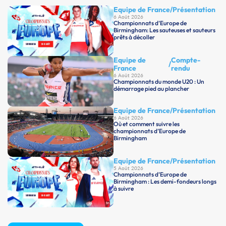
Equipe de France
/
Présentation
6 Août 2026
Championnats d’Europe de
Birmingham: Les sauteuses et sauteurs
prêts à décoller
Equipe de
Compte-
/
France
rendu
6 Août 2026
Championnats du monde U20 : Un
démarrage pied au plancher
Equipe de France
/
Présentation
6 Août 2026
Où et comment suivre les
championnats d’Europe de
Birmingham
Equipe de France
/
Présentation
5 Août 2026
Championnats d’Europe de
Birmingham : Les demi-fondeurs longs
à suivre