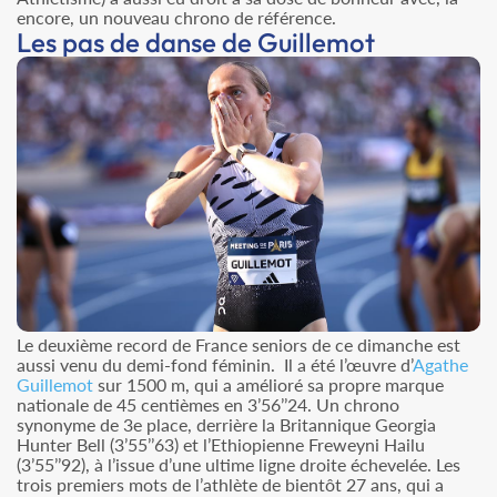
encore, un nouveau chrono de référence.
Les pas de danse de Guillemot
Le deuxième record de France seniors de ce dimanche est
aussi venu du demi-fond féminin. Il a été l’œuvre d’
Agathe
Guillemot
sur 1500 m, qui a amélioré sa propre marque
nationale de 45 centièmes en 3’56’’24. Un chrono
synonyme de 3e place, derrière la Britannique Georgia
Hunter Bell (3’55’’63) et l’Ethiopienne Freweyni Hailu
(3’55’’92), à l’issue d’une ultime ligne droite échevelée. Les
trois premiers mots de l’athlète de bientôt 27 ans, qui a