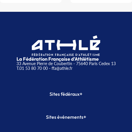
La Fédération Française d'Athlétisme
33 Avenue Pierre de Coubertin - 75640 Paris Cedex 13
T.01 53 80 70 00
- ffa@athle.fr
+
Sites fédéraux
SI-FFA
CALORG
+
Sites événements
Plateforme Formation
Meeting de Paris