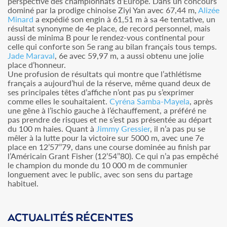
perspective des championnats d’Europe. Dans un concours
dominé par la prodige chinoise Ziyi Yan avec 67,44 m,
Alizée
Minard
a expédié son engin à 61,51 m à sa 4e tentative, un
résultat synonyme de 4e place, de record personnel, mais
aussi de minima B pour le rendez-vous continental pour
celle qui conforte son 5e rang au bilan français tous temps.
Jade Maraval
, 6e avec 59,97 m, a aussi obtenu une jolie
place d’honneur.
Une profusion de résultats qui montre que l’athlétisme
français a aujourd’hui de la réserve, même quand deux de
ses principales têtes d’affiche n’ont pas pu s’exprimer
comme elles le souhaitaient.
Cyréna Samba-Mayela
, après
une gêne à l’ischio gauche à l’échauffement, a préféré ne
pas prendre de risques et ne s’est pas présentée au départ
du 100 m haies. Quant à
Jimmy Gressier
, il n’a pas pu se
mêler à la lutte pour la victoire sur 5000 m, avec une 7e
place en 12’57’’79, dans une course dominée au finish par
l’Américain Grant Fisher (12’54’’80). Ce qui n’a pas empêché
le champion du monde du 10 000 m de communier
longuement avec le public, avec son sens du partage
habituel.
ACTUALITÉS RÉCENTES