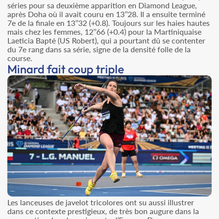
séries pour sa deuxième apparition en Diamond League,
après Doha où il avait couru en 13’’28. Il a ensuite terminé
7e de la finale en 13’’32 (+0.8). Toujours sur les haies hautes
mais chez les femmes, 12’’66 (+0.4) pour la Martiniquaise
Laeticia Bapté (US Robert), qui a pourtant dû se contenter
du 7e rang dans sa série, signe de la densité folle de la
course.
Minard fait coup triple
Les lanceuses de javelot tricolores ont su aussi illustrer
dans ce contexte prestigieux, de très bon augure dans la