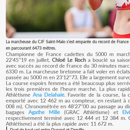
La marcheuse du CJF Saint-Malo s’est emparée du record de France 
en parcourant 6473 mètres.
Championne de France cadettes du 5000 m march
22’45’’19 en juillet,
Chloé Le Roch
a bouclé sa saison
avec succès au record de France du 30 minutes march
6330 m. La marcheuse bretonne a fait voler en éclat
passée au 5000 m en 23’12’’73. Elle a largement survo
La course espoirs femmes a été beaucoup plus serrée
les trois premières de l’heure marche. La plus rapid
Athlétisme
Ana Delahaie
. Favorite de la course, l
emporté avec 12 462 m au compteur, en restant à 
008 m). Chronométrée en 48’27’’00 au passage au dixi
bagages
Agathe Mille
(GRAC Athlétisme) et
Elv
respectivement terminé avec 12 444 et 12 384 m. C
Athlétisme) a été la plus rapide avec 11 672 m.
Duel de haut vol entre Durand et Dreville