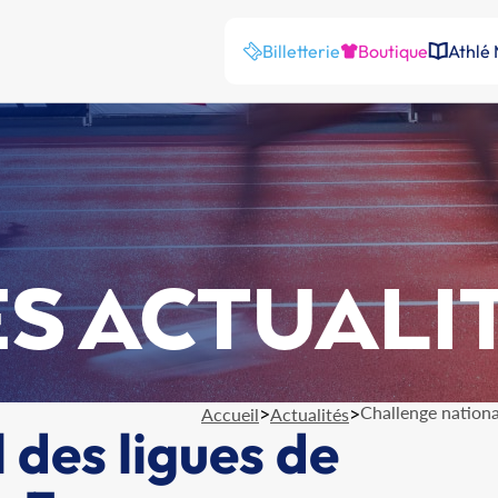
Billetterie
Boutique
Athlé
S ACTUALI
>
>
Challenge nationa
Accueil
Actualités
 des ligues de