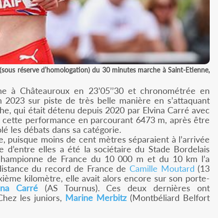
(sous réserve d’homologation) du 30 minutes marche à Saint-Etienne,
e à Châteauroux en 23’05’’30 et chronométrée en
 2023 sur piste de très belle manière en s’attaquant
e, qui était détenu depuis 2020 par Elvina Carré avec
s cette performance en parcourant 6473 m, après être
lé les débats dans sa catégorie.
, puisque moins de cent mètres séparaient à l’arrivée
e d’entre elles a été la sociétaire du Stade Bordelais
a championne de France du 10 000 m et du 10 km l’a
distance du record de France de
Camille Moutard
(13
ème kilomètre, elle avait alors encore sur son porte-
ina Carré
(AS Tournus). Ces deux dernières ont
hez les juniors,
Marine Merbitz
(Montbéliard Belfort