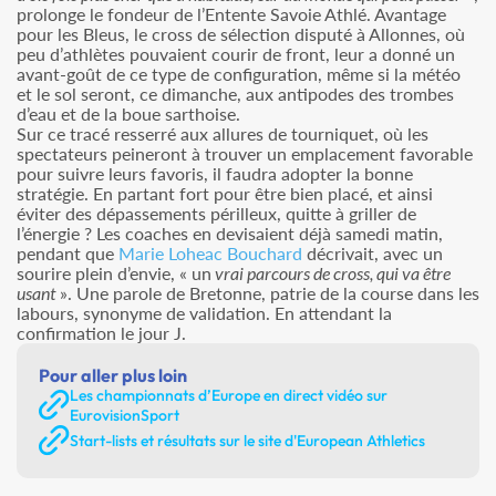
prolonge le fondeur de l’Entente Savoie Athlé. Avantage
pour les Bleus, le cross de sélection disputé à Allonnes, où
peu d’athlètes pouvaient courir de front, leur a donné un
avant-goût de ce type de configuration, même si la météo
et le sol seront, ce dimanche, aux antipodes des trombes
d’eau et de la boue sarthoise.
Sur ce tracé resserré aux allures de tourniquet, où les
spectateurs peineront à trouver un emplacement favorable
pour suivre leurs favoris, il faudra adopter la bonne
stratégie. En partant fort pour être bien placé, et ainsi
éviter des dépassements périlleux, quitte à griller de
l’énergie ? Les coaches en devisaient déjà samedi matin,
pendant que
Marie Loheac Bouchard
décrivait, avec un
sourire plein d’envie, « un
vrai parcours de cross, qui va être
usant
». Une parole de Bretonne, patrie de la course dans les
labours, synonyme de validation. En attendant la
confirmation le jour J.
Pour aller plus loin
Les championnats d’Europe en direct vidéo sur
EurovisionSport
Start-lists et résultats sur le site d'European Athletics