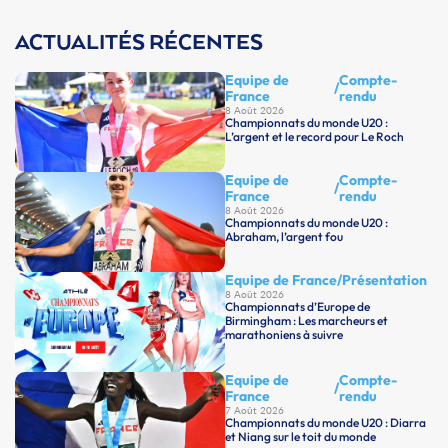
ACTUALITÉS RÉCENTES
Equipe de
Compte-
/
France
rendu
8 Août 2026
Championnats du monde U20 :
L’argent et le record pour Le Roch
Equipe de
Compte-
/
France
rendu
8 Août 2026
Championnats du monde U20 :
Abraham, l’argent fou
Equipe de France
/
Présentation
8 Août 2026
Championnats d’Europe de
Birmingham : Les marcheurs et
marathoniens à suivre
Equipe de
Compte-
/
France
rendu
7 Août 2026
Championnats du monde U20 : Diarra
et Niang sur le toit du monde