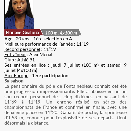
Floriane Gnafoua
100 m, 4x100 m
Age
: 20 ans - 1ère sélection en A
Meilleure performance de l’année
: 11’’19
Record personnel
: 11’’19
Entraîneur
: Alex Menal
Club
: Athlé 91
Ses entrées en lice
: jeudi 7 juillet (100 m) et samedi 9
juillet (4x100 m)
Aux Europe
: 1ère participation
Sa saison
La pensionnaire du pôle de Fontainebleau connaît cet été
une progression impressionnante. Elle a abaissé en un an
son record personnel de… cinq dixièmes, en passant de
11’’69 à 11’’19. Un chrono réalisé en séries des
championnats de France et confirmé en finale, avec une
deuxième place en 11’’20. Gabarit de poche, la sprinteuse
d’1,58 m, connue pour l’explosivité de ses départs, tient
désormais la distance.