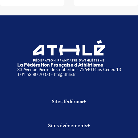
La Fédération Française d'Athlétisme
33 Avenue Pierre de Coubertin - 75640 Paris Cedex 13
T.01 53 80 70 00
- ffa@athle.fr
+
Sites fédéraux
SI-FFA
CALORG
+
Sites événements
Plateforme Formation
Meeting de Paris