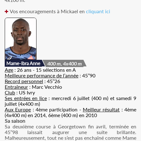
Vos encouragements à Mickael en
cliquant ici
Mame-Ibra Anne
400 m, 4x400 m
Age
: 26 ans - 15 sélections en A
Meilleure performance de l’année
: 45’’90
Record personnel
: 45’’26
Entraîneur
: Marc Vecchio
Club
: US Ivry
Ses entrées en lice
: mercredi 6 juillet (400 m) et samedi 9
juillet (4x400 m)
Aux Europe
: 4ème participation -
Meilleur résultat
: 4ème
(4x400 m) en 2014, 6ème (400 m) en 2010
Sa saison
Sa deuxième course à Georgetown fin avril, terminée en
45’’98 laissait augurer une suite brillante.
Malheureusement, tout ne s’est pas enchaîné comme Mame