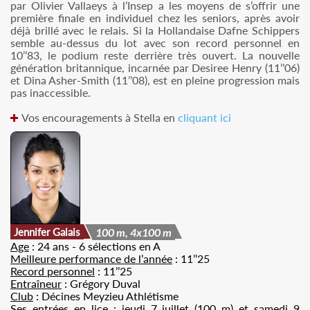
par Olivier Vallaeys à l’Insep a les moyens de s’offrir une
première finale en individuel chez les seniors, après avoir
déjà brillé avec le relais. Si la Hollandaise Dafne Schippers
semble au-dessus du lot avec son record personnel en
10’’83, le podium reste derrière très ouvert. La nouvelle
génération britannique, incarnée par Desiree Henry (11’’06)
et Dina Asher-Smith (11’’08), est en pleine progression mais
pas inaccessible.
Vos encouragements à Stella en
cliquant ici
Jennifer Galais
100 m, 4x100 m
Age
: 24 ans - 6 sélections en A
Meilleure performance de l’année
: 11’’25
Record personnel
: 11’’25
Entraîneur
: Grégory Duval
Club
: Décines Meyzieu Athlétisme
Ses entrées en lice
: jeudi 7 juillet (100 m) et samedi 9