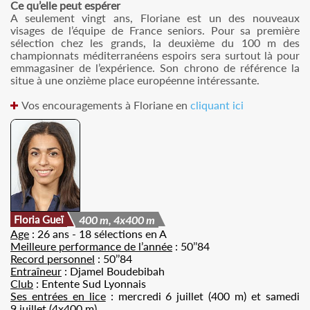
Ce qu’elle peut espérer
A seulement vingt ans, Floriane est un des nouveaux
visages de l’équipe de France seniors. Pour sa première
sélection chez les grands, la deuxième du 100 m des
championnats méditerranéens espoirs sera surtout là pour
emmagasiner de l’expérience. Son chrono de référence la
situe à une onzième place européenne intéressante.
Vos encouragements à Floriane en
cliquant ici
Floria Gueï
400 m, 4x400 m
Age
: 26 ans - 18 sélections en A
Meilleure performance de l’année
: 50’’84
Record personnel
: 50’’84
Entraîneur
: Djamel Boudebibah
Club
: Entente Sud Lyonnais
Ses entrées en lice
: mercredi 6 juillet (400 m) et samedi
9 juillet (4x400 m)