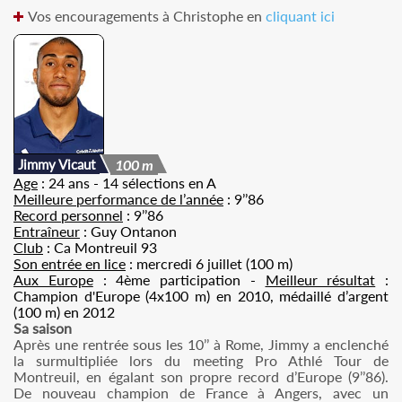
Vos encouragements à Christophe en
cliquant ici
Jimmy Vicaut
100 m
Age
: 24 ans - 14 sélections en A
Meilleure performance de l’année
: 9’’86
Record personnel
: 9’’86
Entraîneur
: Guy Ontanon
Club
: Ca Montreuil 93
Son entrée en lice
: mercredi 6 juillet (100 m)
Aux Europe
: 4ème participation -
Meilleur résultat
:
Champion d'Europe (4x100 m) en 2010, médaillé d’argent
(100 m) en 2012
Sa saison
Après une rentrée sous les 10’’ à Rome, Jimmy a enclenché
la surmultipliée lors du meeting Pro Athlé Tour de
Montreuil, en égalant son propre record d’Europe (9’’86).
De nouveau champion de France à Angers, avec un