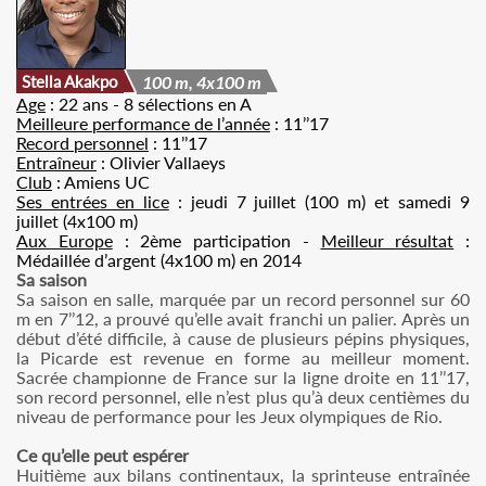
Stella Akakpo
100 m, 4x100 m
Age
: 22 ans - 8 sélections en A
Meilleure performance de l’année
: 11’’17
Record personnel
: 11’’17
Entraîneur
: Olivier Vallaeys
Club
: Amiens UC
Ses entrées en lice
: jeudi 7 juillet (100 m) et samedi 9
juillet (4x100 m)
Aux Europe
: 2ème participation -
Meilleur résultat
:
Médaillée d’argent (4x100 m) en 2014
Sa saison
Sa saison en salle, marquée par un record personnel sur 60
m en 7’’12, a prouvé qu’elle avait franchi un palier. Après un
début d’été difficile, à cause de plusieurs pépins physiques,
la Picarde est revenue en forme au meilleur moment.
Sacrée championne de France sur la ligne droite en 11’’17,
son record personnel, elle n’est plus qu’à deux centièmes du
niveau de performance pour les Jeux olympiques de Rio.
Ce qu’elle peut espérer
Huitième aux bilans continentaux, la sprinteuse entraînée