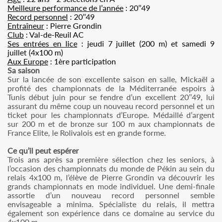
Meilleure performance de l’année
: 20’’49
Record personnel
: 20’’49
Entraîneur
: Pierre Grondin
Club
: Val-de-Reuil AC
Ses entrées en lice
: jeudi 7 juillet (200 m) et samedi 9
juillet (4x100 m)
Aux Europe
: 1ère participation
Sa saison
Sur la lancée de son excellente saison en salle, Mickaël a
profité des championnats de la Méditerranée espoirs à
Tunis début juin pour se fendre d’un excellent 20’’49, lui
assurant du même coup un nouveau record personnel et un
ticket pour les championnats d’Europe. Médaillé d’argent
sur 200 m et de bronze sur 100 m aux championnats de
France Elite, le Rolivalois est en grande forme.
Ce qu’il peut espérer
Trois ans après sa première sélection chez les seniors, à
l’occasion des championnats du monde de Pékin au sein du
relais 4x100 m, l’élève de Pierre Grondin va découvrir les
grands championnats en mode individuel. Une demi-finale
assortie d’un nouveau record personnel semble
envisageable a minima. Spécialiste du relais, il mettra
également son expérience dans ce domaine au service du
4x100 m.