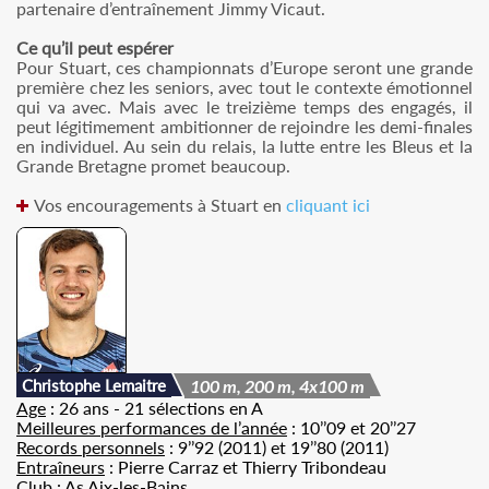
partenaire d’entraînement Jimmy Vicaut.
Ce qu’il peut espérer
Pour Stuart, ces championnats d’Europe seront une grande
première chez les seniors, avec tout le contexte émotionnel
qui va avec. Mais avec le treizième temps des engagés, il
peut légitimement ambitionner de rejoindre les demi-finales
en individuel. Au sein du relais, la lutte entre les Bleus et la
Grande Bretagne promet beaucoup.
Vos encouragements à Stuart en
cliquant ici
Christophe Lemaitre
100 m, 200 m, 4x100 m
Age
: 26 ans - 21 sélections en A
Meilleures performances de l’année
: 10’’09 et 20’’27
Records personnels
: 9’’92 (2011) et 19’’80 (2011)
Entraîneurs
: Pierre Carraz et Thierry Tribondeau
Club
: As Aix-les-Bains