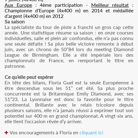
Aux Europe
: 4ème participation -
Meilleur résultat
:
Championne d'Europe (4x400 m) en 2014 et médaillée
d’argent (4x400 m) en 2012
Sa saison
La spécialiste du tour de piste a franchi un gros cap cette
année. Une statistique résume sa saison : en onze courses
individuelles, salle et plein air confondus, elle n’a pas connu
une seule défaite ! Sa plus belle victoire remonte à début
juin, avec un chrono de 50’’84 lors du meeting Diamond
League de Birmingham. Elle a été impériale lors des
championnats de France, en remportant le titre en
patronne.
Ce qu’elle peut espérer
En tête des bilans, Floria Gueï est la seule Européenne à
être descendue sous les 51’’ cet été. Sa plus proche
concurrente est la Britannique Emily Diamond, avec ses
51’’23. La Lyonnaise est donc la favorite pour le titre
continental. Brillante avec le relais tricolore depuis
plusieurs saisons, elle n’a jamais réussi à exprimer tout son
potentiel sur 400 m en grand championnat. A vingt-six ans,
elle tient l’occasion rêvée d’y arriver.
Vos encouragements à Floria en
cliquant ici