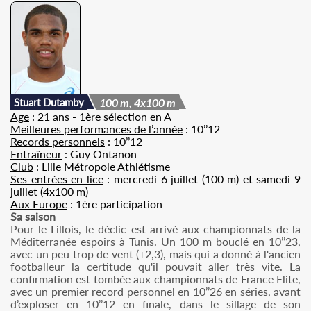
Stuart Dutamby
100 m, 4x100 m
Age
: 21 ans - 1ère sélection en A
Meilleures performances de l’année
: 10’’12
Records personnels
: 10’’12
Entraîneur
: Guy Ontanon
Club
: Lille Métropole Athlétisme
Ses entrées en lice
: mercredi 6 juillet (100 m) et samedi 9
juillet (4x100 m)
Aux Europe
: 1ère participation
Sa saison
Pour le Lillois, le déclic est arrivé aux championnats de la
Méditerranée espoirs à Tunis. Un 100 m bouclé en 10’’23,
avec un peu trop de vent (+2,3), mais qui a donné à l'ancien
footballeur la certitude qu'il pouvait aller très vite. La
confirmation est tombée aux championnats de France Elite,
avec un premier record personnel en 10’’26 en séries, avant
d’exploser en 10’’12 en finale, dans le sillage de son