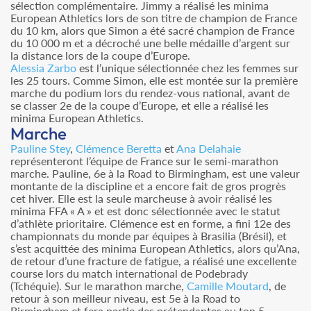
sélection complémentaire. Jimmy a réalisé les minima
European Athletics lors de son titre de champion de France
du 10 km, alors que Simon a été sacré champion de France
du 10 000 m et a décroché une belle médaille d’argent sur
la distance lors de la coupe d’Europe.
Alessia Zarbo
est l’unique sélectionnée chez les femmes sur
les 25 tours. Comme Simon, elle est montée sur la première
marche du podium lors du rendez-vous national, avant de
se classer 2e de la coupe d’Europe, et elle a réalisé les
minima European Athletics.
Marche
Pauline Stey
,
Clémence Beretta
et
Ana Delahaie
représenteront l’équipe de France sur le semi-marathon
marche. Pauline, 6e à la Road to Birmingham, est une valeur
montante de la discipline et a encore fait de gros progrès
cet hiver. Elle est la seule marcheuse à avoir réalisé les
minima FFA « A » et est donc sélectionnée avec le statut
d’athlète prioritaire. Clémence est en forme, a fini 12e des
championnats du monde par équipes à Brasilia (Brésil), et
s’est acquittée des minima European Athletics, alors qu’Ana,
de retour d’une fracture de fatigue, a réalisé une excellente
course lors du match international de Podebrady
(Tchéquie). Sur le marathon marche,
Camille Moutard
, de
retour à son meilleur niveau, est 5e à la Road to
Birmingham et fera partie des prétendantes au top 5.