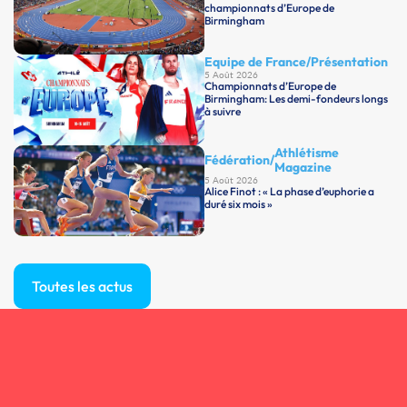
championnats d’Europe de
Birmingham
Equipe de France
/
Présentation
5 Août 2026
Championnats d’Europe de
Birmingham: Les demi-fondeurs longs
à suivre
Athlétisme
Fédération
/
Magazine
5 Août 2026
Alice Finot : « La phase d’euphorie a
duré six mois »
Toutes les actus