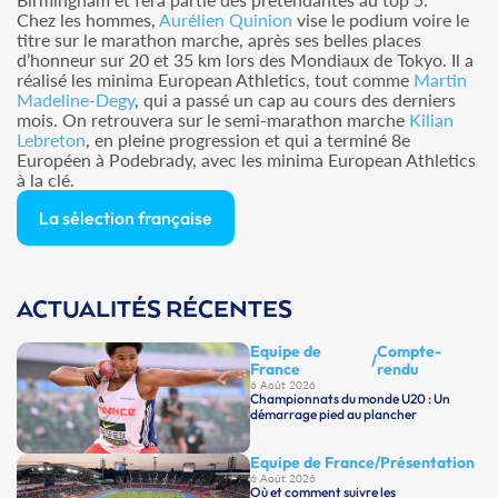
Chez les hommes,
Aurélien Quinion
vise le podium voire le
titre sur le marathon marche, après ses belles places
d’honneur sur 20 et 35 km lors des Mondiaux de Tokyo. Il a
réalisé les minima European Athletics, tout comme
Martin
Madeline-Degy
, qui a passé un cap au cours des derniers
mois. On retrouvera sur le semi-marathon marche
Kilian
Lebreton
, en pleine progression et qui a terminé 8e
Européen à Podebrady, avec les minima European Athletics
à la clé.
La sélection française
ACTUALITÉS RÉCENTES
Equipe de
Compte-
/
France
rendu
6 Août 2026
Championnats du monde U20 : Un
démarrage pied au plancher
Equipe de France
/
Présentation
6 Août 2026
Où et comment suivre les