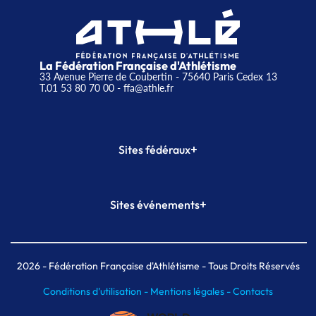
La Fédération Française d'Athlétisme
33 Avenue Pierre de Coubertin - 75640 Paris Cedex 13
T.01 53 80 70 00
- ffa@athle.fr
+
Sites fédéraux
SI-FFA
CALORG
+
Sites événements
Plateforme Formation
Meeting de Paris
Meeting de Paris indoor
MAIF Ekiden de Paris
2026
- Fédération Française d'Athlétisme - Tous Droits Réservés
Conditions d'utilisation -
Mentions légales -
Contacts