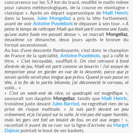
concurrence sur les 5,9 km du tracé, modifié le matin même
pour raisons météorologiques, de la course en montagne «
classique ». Après un départ supersonique de
Maël Henric
dans la bosse,
Jules Mongellaz
a pris la tête furtivement,
avant de voir
Antoine Puydebois
le dépasser à son tour. «
A
peine le temps de rattraper Maël qui était parti comme une fusée,
qu’une autre fusée me passait dessus
», se marrait
Mongellaz
,
deuxième ce dimanche, deux jours après le bronze du
format ascensionnel.
Au bas d’une descente flamboyante, c’est donc le champion
de France de la spécialité,
Antoine Puydebois
, qui a raflé le
titre. «
C’est incroyable
, soufflait-il.
On s’est retrouvé à fond
d’entrée de jeu, Maël est parti comme un bourrin ! J’ai essayé de
temporiser pour en garder en vue de la descente, parce que je
savais qu’elle serait plus longue que prévu. Quand je suis passé en
tête, à la fin de la partie bitumée, j’ai déconnecté le cerveau, et
voilà…
»
«
C’est un week-end de rêve, ce quadruplé est magnifique
»,
savourait son dauphin
Mongellaz
, tandis que
Maël Henric
,
troisième juste devant
Jules Barriod
, ne regrettait rien de sa
prise de risque matinale. «
Je suis parti devant un peu
crânement, et je l’ai payé sur la suite. Je n’ai pas été super humble,
mais les gars ont fait un boulot de fou, on est aux anges !
»,
racontait-il avant de se ruer sur la ligne d’arrivée où
Margot
Dajoux
pointait le bout de ses baskets.