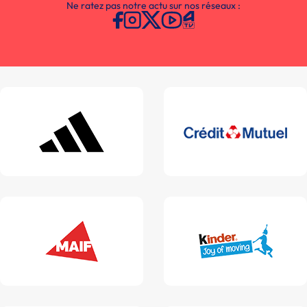
Ne ratez pas notre actu sur nos réseaux :