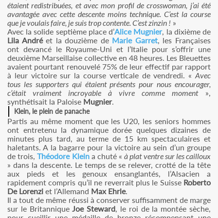
étaient redistribuées, et avec mon profil de crosswoman, j’ai été
avantagée avec cette descente moins technique. C’est la course
que je voulais faire, je suis trop contente. C’est zinzin !
»
Avec la solide septième place d’
Alice Mugnier
, la dixième de
Lila André
et la douzième de
Marie Garret
, les Françaises
ont devancé le Royaume-Uni et l’Italie pour s’offrir une
deuxième Marseillaise collective en 48 heures. Les Bleuettes
avaient pourtant renouvelé 75% de leur effectif par rapport
à leur victoire sur la course verticale de vendredi. «
Avec
tous les supporters qui étaient présents pour nous encourager,
c’était vraiment incroyable à vivre comme moment
»,
synthétisait la Paloise
Mugnier
.
Klein, le plein de panache
Partis au même moment que les U20, les seniors hommes
ont entretenu la dynamique dorée quelques dizaines de
minutes plus tard, au terme de 15 km spectaculaires et
haletants. A la bagarre pour la victoire au sein d’un groupe
de trois,
Théodore Klein
a chuté «
à plat ventre sur les cailloux
» dans la descente. Le temps de se relever, crotté de la tête
aux pieds et les genoux ensanglantés, l’Alsacien a
rapidement compris qu’il ne reverrait plus le Suisse
Roberto
De Lorenzi
et l’Allemand
Max Ehrle
.
Il a tout de même réussi à conserver suffisamment de marge
sur le Britannique
Joe Steward
, le roi de la montée sèche,
pour cueillir une médaille de bronze récompensant une