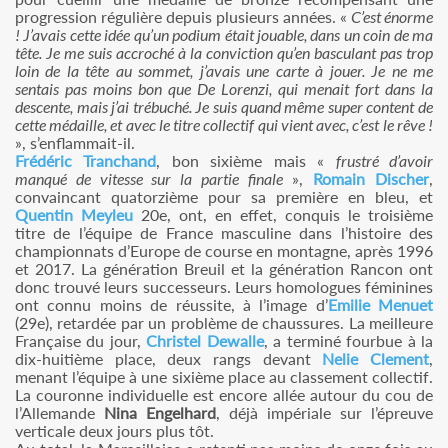
progression régulière depuis plusieurs années. «
C’est énorme
! J’avais cette idée qu’un podium était jouable, dans un coin de ma
tête. Je me suis accroché à la conviction qu’en basculant pas trop
loin de la tête au sommet, j’avais une carte à jouer. Je ne me
sentais pas moins bon que De Lorenzi, qui menait fort dans la
descente, mais j’ai trébuché. Je suis quand même super content de
cette médaille, et avec le titre collectif qui vient avec, c’est le rêve !
», s’enflammait-il.
Frédéric Tranchand
, bon sixième mais «
frustré d’avoir
manqué de vitesse sur la partie finale
»,
Romain Discher
,
convaincant quatorzième pour sa première en bleu, et
Quentin Meyleu
20e, ont, en effet, conquis le troisième
titre de l’équipe de France masculine dans l’histoire des
championnats d’Europe de course en montagne, après 1996
et 2017. La génération Breuil et la génération Rancon ont
donc trouvé leurs successeurs. Leurs homologues féminines
ont connu moins de réussite, à l’image d’
Emilie Menuet
(29e), retardée par un problème de chaussures. La meilleure
Française du jour,
Christel Dewalle
, a terminé fourbue à la
dix-huitième place, deux rangs devant
Nelie Clement
,
menant l’équipe à une sixième place au classement collectif.
La couronne individuelle est encore allée autour du cou de
l’Allemande
Nina Engelhard
, déjà impériale sur l’épreuve
verticale deux jours plus tôt.