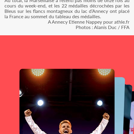
Au total, la Marseillaise a retenti pas moins de onze fois au
cours du week-end, et les 22 médailles décrochées par les
Bleus sur les flancs montagneux du lac d’Annecy ont placé
la France au sommet du tableau des médailles.
A Annecy Etienne Nappey pour athle.fr
Photos : Alanis Duc / FFA