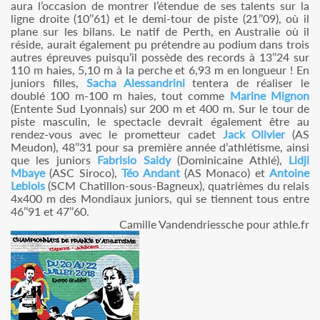
aura l’occasion de montrer l’étendue de ses talents sur la
ligne droite (10’’61) et le demi-tour de piste (21’’09), où il
plane sur les bilans. Le natif de Perth, en Australie où il
réside, aurait également pu prétendre au podium dans trois
autres épreuves puisqu’il possède des records à 13’’24 sur
110 m haies, 5,10 m à la perche et 6,93 m en longueur ! En
juniors filles,
Sacha Alessandrini
tentera de réaliser le
doublé 100 m-100 m haies, tout comme
Marine Mignon
(Entente Sud Lyonnais) sur 200 m et 400 m. Sur le tour de
piste masculin, le spectacle devrait également être au
rendez-vous avec le prometteur cadet
Jack Olivier
(AS
Meudon), 48’’31 pour sa première année d’athlétisme, ainsi
que les juniors
Fabrisio Saidy
(Dominicaine Athlé),
Lidji
Mbaye
(ASC Siroco),
Téo Andant
(AS Monaco) et
Antoine
Leblois
(SCM Chatillon-sous-Bagneux), quatrièmes du relais
4x400 m des Mondiaux juniors, qui se tiennent tous entre
46’’91 et 47’’60.
Camille Vandendriessche pour athle.fr