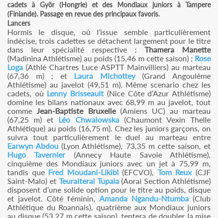
cadets à Györ (Hongrie) et des Mondiaux juniors à Tampere
(Finlande). Passage en revue des principaux favoris.
Lancers
Hormis le disque, où l’issue semble particulièrement
indécise, trois cadettes se détachent largement pour le titre
dans leur spécialité respective :
Thamera Manette
(Madinina Athlétisme) au poids (15,46 m cette saison) ;
Rose
Loga
(Athlé Chartres Luce ASPTT Mainvilliers) au marteau
(67,36 m) ; et
Laura Michottey
(Grand Angoulême
Athlétisme) au javelot (49,51 m). Même scenario chez les
cadets, où
Lenny Brisseault
(Nice Côte d’Azur Athlétisme)
domine les bilans nationaux avec 68,99 m au javelot, tout
comme
Jean-Baptiste Bruxelle
(Amiens UC) au marteau
(67,25 m) et
Léo Chwalowska
(Chaumont Vexin Thelle
Athlétique) au poids (16,75 m). Chez les juniors garçons, on
suivra tout particulièrement le duel au marteau entre
Earwyn Abdou
(Lyon Athlétisme), 73,35 m cette saison, et
Hugo Tavernier
(Annecy Haute Savoie Athlétisme),
cinquième des Mondiaux juniors avec un jet à 75,99 m,
tandis que
Fred Moudani-Likibi
(EFCVO),
Tom Reux
(CJF
Saint-Malo) et
Teuraiterai Tupaia
(Aorai Section Athlétisme)
disposent d’une solide option pour le titre au poids, disque
et javelot. Côté féminin,
Amanda Ngandu-Ntumba
(Club
Athlétique du Roannais), quatrième aux Mondiaux juniors
au disque (53,27 m cette saison), tentera de doubler la mise