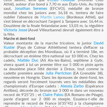
Athlé), auteur d’un bond à 7,70 m aux États-Unis. Au triple
saut,
Jonathan Seremes
(EFCVO), médaillé de bronze
mondial chez les juniors avec 16,18 m, tentera de faire
oublier l’absence de
Martin Lamou
(Bordeaux Athlé), qui
s’est blessé en décrochant l’argent à Tampere avec 16,44 m.
Douzième de la finale finlandaise avec 13,03 m, la régulière
Victoria Josse
(Asvel Villeurbanne) devrait également être à
la fête.
Marche et demi-fond
Valeur montante de la marche tricolore, le junior
David
Kuster
(Pays de Colmar Athlétisme) tentera d’effacer sa
probable déception des Mondiaux, où il a terminé 18e, en
décrochant un énième titre national sur 10 000 m. Chez les
cadets,
Mattéo Duc
(AS Aix-les-Bains), septième à Györ,
visera quant à lui un premier titre sur 5 000 m piste après
sa deuxième place l’été dernier à Dreux, tout comme la
cadette première année
Julia Perrichon
(EA Grenoble 38),
neuvième en Hongrie. Dans les épreuves de demi-fond, les
regards seront forcément tournés vers les médaillées des
championnats d’Europe cadets :
Alessia Zarbo
(Espérance
Antibes), décorée du bronze sur 3 000 m dans un nouveau
record de 9’25’’25 ; et
Claire Palou
(EA Romans-de-Péage),
parée d’argent sur 2 000 m steeple. Essaiera-t-elle de
reprendre le record de France (6’35’’41) à la championne