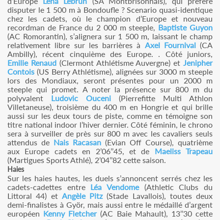
d’Europe
Léna Lebrun
(SA Montbrisonnais), qui préfère
disputer le 1 500 m à Bondoufle ? Scenario quasi-identique
chez les cadets, où le champion d’Europe et nouveau
recordman de France du 2 000 m steeple,
Baptiste Guyon
(AC Romorantin), s’alignera sur 1 500 m, laissant le champ
relativement libre sur les barrières à
Axel Fournival
(CA
Ambilly), récent cinquième des Europe. . Côté juniors,
Emilie Renaud
(Clermont Athlétisme Auvergne) et
Jenipher
Contois
(US Berry Athlétisme), alignées sur 3000 m steeple
lors des Mondiaux, seront présentes pour un 2000 m
steeple qui promet. A noter la présence sur 800 m du
polyvalent
Ludovic Ouceni
(Pierrefitte Multi Athlon
Villetaneuse), troisième du 400 m en Hongrie et qui brille
aussi sur les deux tours de piste, comme en témoigne son
titre national indoor l’hiver dernier. Côté féminin, le chrono
sera à surveiller de près sur 800 m avec les cavaliers seuls
attendus de
Nais Racasan
(Evian Off Course), quatrième
aux Europe cadets en 2’06’’45, et de
Maeliss Trapeau
(Martigues Sports Athlé), 2’04’’82 cette saison.
Haies
Sur les haies hautes, les duels s’annoncent serrés chez les
cadets-cadettes entre
Léa Vendome
(Athletic Clubs du
Littoral 44) et
Angèle Pitz
(Stade Lavallois), toutes deux
demi-finalistes à Györ, mais aussi entre le médaillé d’argent
européen
Kenny Fletcher
(AC Baie Mahault), 13’’30 cette