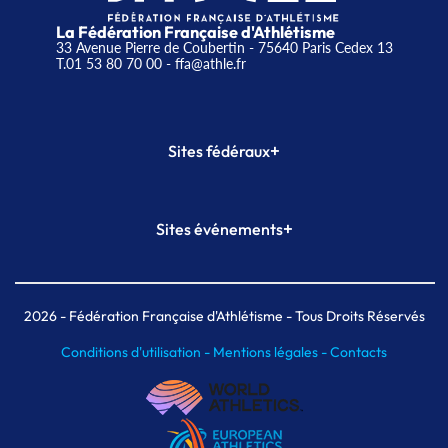
La Fédération Française d'Athlétisme
33 Avenue Pierre de Coubertin - 75640 Paris Cedex 13
T.01 53 80 70 00
- ffa@athle.fr
+
Sites fédéraux
SI-FFA
CALORG
+
Sites événements
Plateforme Formation
Meeting de Paris
Meeting de Paris indoor
MAIF Ekiden de Paris
2026
- Fédération Française d'Athlétisme - Tous Droits Réservés
Conditions d'utilisation -
Mentions légales -
Contacts