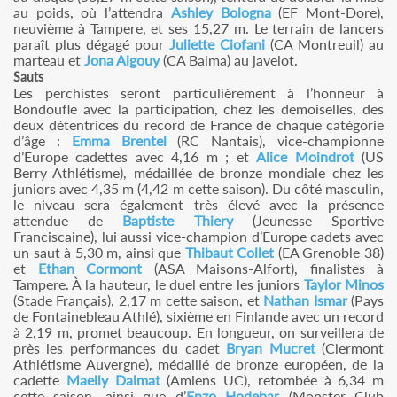
au poids, où l’attendra
Ashley Bologna
(EF Mont-Dore),
neuvième à Tampere, et ses 15,27 m. Le terrain de lancers
paraît plus dégagé pour
Juliette Ciofani
(CA Montreuil) au
marteau et
Jona Aigouy
(CA Balma) au javelot.
Sauts
Les perchistes seront particulièrement à l’honneur à
Bondoufle avec la participation, chez les demoiselles, des
deux détentrices du record de France de chaque catégorie
d’âge :
Emma Brentel
(RC Nantais), vice-championne
d’Europe cadettes avec 4,16 m ; et
Alice Moindrot
(US
Berry Athlétisme), médaillée de bronze mondiale chez les
juniors avec 4,35 m (4,42 m cette saison). Du côté masculin,
le niveau sera également très élevé avec la présence
attendue de
Baptiste Thiery
(Jeunesse Sportive
Franciscaine), lui aussi vice-champion d’Europe cadets avec
un saut à 5,30 m, ainsi que
Thibaut Collet
(EA Grenoble 38)
et
Ethan Cormont
(ASA Maisons-Alfort), finalistes à
Tampere. À la hauteur, le duel entre les juniors
Taylor Minos
(Stade Français), 2,17 m cette saison, et
Nathan Ismar
(Pays
de Fontainebleau Athlé), sixième en Finlande avec un record
à 2,19 m, promet beaucoup. En longueur, on surveillera de
près les performances du cadet
Bryan Mucret
(Clermont
Athlétisme Auvergne), médaillé de bronze européen, de la
cadette
Maelly Dalmat
(Amiens UC), retombée à 6,34 m
cette saison, ainsi que d’
Enzo Hodebar
(Monster Club