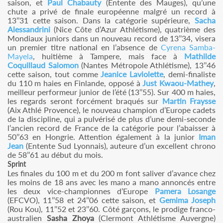
saison, et
Paul Chabauty
(Entente des Mauges), qu’une
chute a privé de finale européenne malgré un record à
13’’31 cette saison. Dans la catégorie supérieure,
Sacha
Alessandrini
(Nice Côte d’Azur Athlétisme), quatrième des
Mondiaux juniors dans un nouveau record de 13’’34, visera
un premier titre national en l’absence de
Cyrena Samba-
Mayela
, huitième à Tampere, mais face à
Mathilde
Coquillaud Salomon
(Nantes Métropole Athlétisme), 13’’46
cette saison, tout comme
Jeanice Laviolette
, demi-finaliste
du 110 m haies en Finlande, opposé à
Just Kwaou-Mathey
,
meilleur performeur junior de l’été (13’’55). Sur 400 m haies,
les regards seront forcément braqués sur
Martin Fraysse
(Aix Athlé Provence), le nouveau champion d’Europe cadets
de la discipline, qui a pulvérisé de plus d’une demi-seconde
l’ancien record de France de la catégorie pour l’abaisser à
50’’63 en Hongrie. Attention également à la junior
Iman
Jean
(Entente Sud Lyonnais), auteure d’un excellent chrono
de 58’’61 au début du mois.
Sprint
Les finales du 100 m et du 200 m font saliver d’avance chez
les moins de 18 ans avec les mano a mano annoncés entre
les deux vice-championnes d’Europe
Pamera Losange
(EFCVO), 11’’58 et 24’’06 cette saison, et
Gemima Joseph
(Rou Kou), 11’’52 et 23’’60. Côté garçons, le prodige franco-
australien
Sasha Zhoya
(Clermont Athlétisme Auvergne)