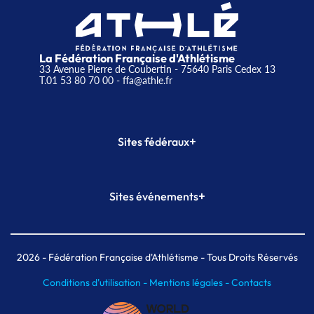
La Fédération Française d'Athlétisme
33 Avenue Pierre de Coubertin - 75640 Paris Cedex 13
T.01 53 80 70 00
- ffa@athle.fr
+
Sites fédéraux
SI-FFA
CALORG
+
Sites événements
Plateforme Formation
Meeting de Paris
Meeting de Paris indoor
MAIF Ekiden de Paris
2026
- Fédération Française d'Athlétisme - Tous Droits Réservés
Conditions d'utilisation -
Mentions légales -
Contacts