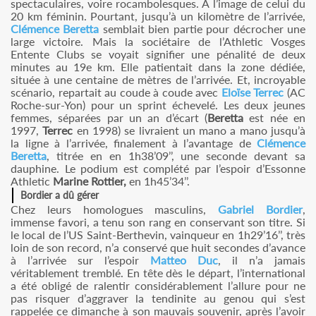
spectaculaires, voire rocambolesques. A l’image de celui du
20 km féminin. Pourtant, jusqu’à un kilomètre de l’arrivée,
Clémence Beretta
semblait bien partie pour décrocher une
large victoire. Mais la sociétaire de l’Athletic Vosges
Entente Clubs se voyait signifier une pénalité de deux
minutes au 19e km. Elle patientait dans la zone dédiée,
située à une centaine de mètres de l’arrivée. Et, incroyable
scénario, repartait au coude à coude avec
Eloïse Terrec
(AC
Roche-sur-Yon) pour un sprint échevelé. Les deux jeunes
femmes, séparées par un an d’écart (
Beretta
est née en
1997,
Terrec
en 1998) se livraient un mano a mano jusqu’à
la ligne à l’arrivée, finalement à l’avantage de
Clémence
Beretta
, titrée en en 1h38’09’’, une seconde devant sa
dauphine. Le podium est complété par l’espoir d’Essonne
Athletic
Marine Rottier,
en 1h45’34’’.
Bordier a dû gérer
Chez leurs homologues masculins,
Gabriel Bordier
,
immense favori, a tenu son rang en conservant son titre. Si
le local de l’US Saint-Berthevin, vainqueur en 1h29’16’’, très
loin de son record, n’a conservé que huit secondes d’avance
à l’arrivée sur l’espoir
Matteo Duc
, il n’a jamais
véritablement tremblé. En tête dès le départ, l’international
a été obligé de ralentir considérablement l’allure pour ne
pas risquer d’aggraver la tendinite au genou qui s’est
rappelée ce dimanche à son mauvais souvenir, après l’avoir