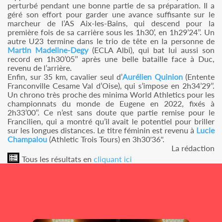
perturbé pendant une bonne partie de sa préparation. Il a
géré son effort pour garder une avance suffisante sur le
marcheur de l’AS Aix-les-Bains, qui descend pour la
première fois de sa carrière sous les 1h30’, en 1h29’24’’. Un
autre U23 termine dans le trio de tête en la personne de
Martin Madeline-Degy
(ECLA Albi), qui bat lui aussi son
record en 1h30’05’’ après une belle bataille face à Duc,
revenu de l’arrière.
Enfin, sur 35 km, cavalier seul d’
Aurélien Quinion
(Entente
Franconville Cesame Val d’Oise), qui s’impose en 2h34’29’’.
Un chrono très proche des minima World Athletics pour les
championnats du monde de Eugene en 2022, fixés à
2h33’00’’. Ce n’est sans doute que partie remise pour le
Francilien, qui a montré qu’il avait le potentiel pour briller
sur les longues distances. Le titre féminin est revenu à
Lucie
Champalou
(Athletic Trois Tours) en 3h30'36''.
La rédaction
Tous les résultats en
cliquant ici