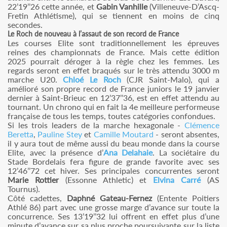
22’19’’26 cette année, et
Gabin Vanhille
(Villeneuve-D’Ascq-
Fretin Athlétisme), qui se tiennent en moins de cinq
secondes.
Le Roch de nouveau à l’assaut de son record de France
Les courses Elite sont traditionnellement les épreuves
reines des championnats de France. Mais cette édition
2025 pourrait déroger à la règle chez les femmes. Les
regards seront en effet braqués sur le très attendu 3000 m
marche U20.
Chloé Le Roch
(CJR Saint-Malo), qui a
amélioré son propre record de France juniors le 19 janvier
dernier à Saint-Brieuc en 12’37’’36, est en effet attendu au
tournant. Un chrono qui en fait la 4e meilleure performeuse
française de tous les temps, toutes catégories confondues.
Si les trois leaders de la marche hexagonale -
Clémence
Beretta
,
Pauline Stey
et
Camille Moutard
- seront absentes,
il y aura tout de même aussi du beau monde dans la course
Elite, avec la présence d’
Ana Delahaie
. La sociétaire du
Stade Bordelais fera figure de grande favorite avec ses
12’46’’72 cet hiver. Ses principales concurrentes seront
Marie Rottier
(Essonne Athletic) et
Elvina Carré
(AS
Tournus).
Côté cadettes,
Daphné Gateau-Fernez
(Entente Poitiers
Athlé 86) part avec une grosse marge d’avance sur toute la
concurrence. Ses 13’19’’32 lui offrent en effet plus d’une
minute d’avance sur sa plus proche poursuivante sur la liste