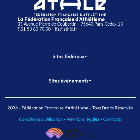
La Fédération Française d'Athlétisme
33 Avenue Pierre de Coubertin - 75640 Paris Cedex 13
T.01 53 80 70 00
- ffa@athle.fr
+
Sites fédéraux
SI-FFA
CALORG
+
Sites événements
Plateforme Formation
Meeting de Paris
Meeting de Paris indoor
MAIF Ekiden de Paris
2026
- Fédération Française d'Athlétisme - Tous Droits Réservés
Conditions d'utilisation -
Mentions légales -
Contacts