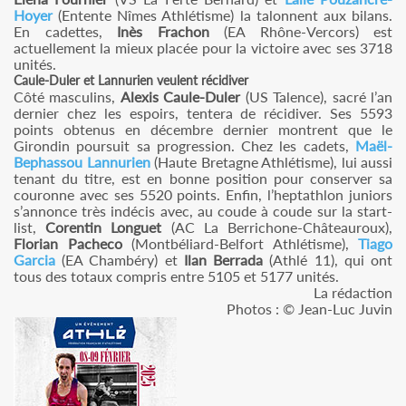
Hoyer
(Entente Nîmes Athlétisme) la talonnent aux bilans.
En cadettes,
Inès Frachon
(EA Rhône-Vercors) est
actuellement la mieux placée pour la victoire avec ses 3718
unités.
Caule-Duler et Lannurien veulent récidiver
Côté masculins,
Alexis Caule-Duler
(US Talence), sacré l’an
dernier chez les espoirs, tentera de récidiver. Ses 5593
points obtenus en décembre dernier montrent que le
Girondin poursuit sa progression. Chez les cadets,
Maël-
Bephassou Lannurien
(Haute Bretagne Athlétisme), lui aussi
tenant du titre, est en bonne position pour conserver sa
couronne avec ses 5520 points. Enfin, l’heptathlon juniors
s’annonce très indécis avec, au coude à coude sur la start-
list,
Corentin Longuet
(AC La Berrichone-Châteauroux),
Florian Pacheco
(Montbéliard-Belfort Athlétisme),
Tiago
Garcia
(EA Chambéry) et
Ilan Berrada
(Athlé 11), qui ont
tous des totaux compris entre 5105 et 5177 unités.
La rédaction
Photos : © Jean-Luc Juvin