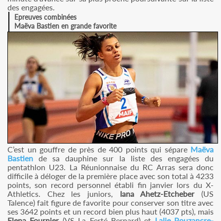
des engagées.
Epreuves combinées
Maëva Bastien en grande favorite
C’est un gouffre de près de 400 points qui sépare
Maëva
Bastien
de sa dauphine sur la liste des engagées du
pentathlon U23. La Réunionnaise du RC Arras sera donc
difficile à déloger de la première place avec son total à 4233
points, son record personnel établi fin janvier lors du X-
Athletics. Chez les juniors,
Iana Ahetz-Etcheber
(US
Talence) fait figure de favorite pour conserver son titre avec
ses 3642 points et un record bien plus haut (4037 pts), mais
Elena Fournier
(VS La Ferté Bernard) et
Lalie Pouzancre-