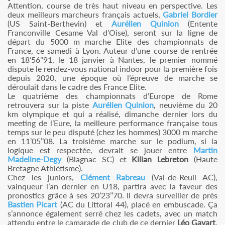
Attention, course de très haut niveau en perspective. Les
deux meilleurs marcheurs français actuels,
Gabriel Bordier
(US Saint-Berthevin) et
Aurélien Quinion
(Entente
Franconville Cesame Val d’Oise), seront sur la ligne de
départ du 5000 m marche Elite des championnats de
France, ce samedi à Lyon. Auteur d’une course de rentrée
en 18’56’’91, le 18 janvier à Nantes, le premier nommé
dispute le rendez-vous national indoor pour la première fois
depuis 2020, une époque où l’épreuve de marche se
déroulait dans le cadre des France Elite.
Le quatrième des championnats d’Europe de Rome
retrouvera sur la piste
Aurélien Quinion
, neuvième du 20
km olympique et qui a réalisé, dimanche dernier lors du
meeting de l’Eure, la meilleure performance française tous
temps sur le peu disputé (chez les hommes) 3000 m marche
en 11’05’’08. La troisième marche sur le podium, si la
logique est respectée, devrait se jouer entre
Martin
Madeline-Degy
(Blagnac SC) et
Kilian Lebreton
(Haute
Bretagne Athlétisme).
Chez les juniors,
Clément Rabreau
(Val-de-Reuil AC),
vainqueur l’an dernier en U18, partira avec la faveur des
pronostics grâce à ses 20’23’’70. Il devra surveiller de près
Bastien Picart
(AC du Littoral 44), placé en embuscade. Ça
s’annonce également serré chez les cadets, avec un match
attendu entre le camarade de club de ce dernier
Léo Gavart
,