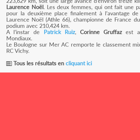
223,629 km, soit une large avance d’environ treize k
Laurence Noël
. Les deux femmes, qui ont fait une pa
pour la deuxième place finalement à l’avantage de
Laurence Noël (Athle 66), championne de France d
podium avec 210,424 km.
A l’instar de
Patrick Ruiz
,
Corinne Gruffaz
est au
Mondiaux.
Le Boulogne sur Mer AC remporte le classement mixt
RC Vichy.
Tous les résultats en
cliquant ici