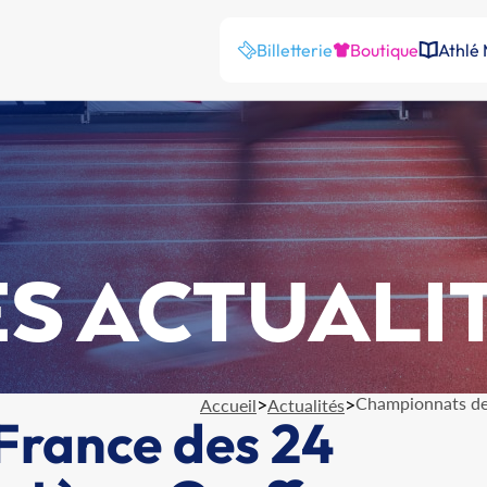
Billetterie
Boutique
Athlé
S ACTUALI
>
>
Championnats de 
Accueil
Actualités
France des 24