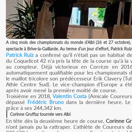
A cinq mois des championnats du monde d’Albi (26 et 27 octobre), l
spectacle à Brive-la-Gaillarde. Au terme d’un jour d’effort, Patrick Ru
Patrick Ruiz
a confirmé qu’il n’était pas un habitué d
du Coquelicot 42 n’a pris la tête de la course qu’à l
au compteur. Déjà victorieux en Corrèze en 201
automatiquement qualifiable pour les championnats du
le maillot tricolore son prédécesseur Erik Clavery (T
Athle Centre Sud). Le vice-champion d’Europe a été
après avoir mené la première moitié de course.
Troisième en 2018,
Valentin Costa
(Amicale Coureurs 
dépassé
Frédéric Bruno
dans la dernière heure. Le
grâce à ses 244,342 km.
Corinne Gruffaz tournée vers Albi
En tête dès la deuxième heure de course,
Corinne Gr
n’ont jamais pu la rattraper. L’athlète de Coureurs