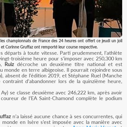
es championnats de France des 24 heures ont offert ce jeudi un joli
iz et Corinne Gruffaz ont remporté leur course respective.
es départs à toute vitesse. Parti prudemment, l’athlète
a vingt-troisième heure pour s’imposer avec 250,300 km
6,
Ruiz
décroche un deuxième titre national et est
 monde en terre albigeoise. Il pourrait rejoindre sous
ub), absent de l’édition 2019, et Stéphane Ruel (Manche
 contraint d’abandonner lors de la quinzième heure,
Ay) se classe deuxième avec 246,222 km, après avoir
 coureur de l’EA Saint-Chamond complète le podium
uffaz
n’a laissé aucune chance à ses concurrentes, qui
 du monde en Isère s’est imposée avec la manière avec