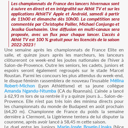
Les championnats de France des lancers hivernaux sont
à suivre en direct et en intégralité sur Athlé TV et sur les
applications AthléTV Apple et Android, samedi à partir
de 11h00 et dimanche dès 10h00. La compétition sera
commentée par Christophe Pailler, Michael Conjungo et
Jessika Guehaseim. Une diffusion en multi-canaux sera
proposée, avec un flux pour chaque lancer. L'accès à
Athlé TV est 100 % gratuit pour les licenciés de la saison
2022-2023 !
Une semaine après les championnats de France Elite en
salle, et quinze jours après les marcheurs, les lanceurs
clôtureront ce week-end les joutes nationales de l’hiver à
Salon-de-Provence. Outre les seniors, les cadets, juniors et
espoirs seront également regroupés sur le stade Marcel
Roustan. Parmi les concours les plus attendus du week-end,
le disque féminin rassemblera de nouveau l’inusable
Mélina
Robert-Michon
(Lyon Athlétisme) et sa jeune collègue
Amanda Ngandu-Ntumba
(CA du Roannais). L’aînée a lancé
à 62,93 m lors de sa rentrée il y a quinze jours à… Salon-de-
Provence. Elle n’est pas très loin des minima directs pour
les championnats du monde de Budapest en août prochain
(64,20 m). Championne de France du poids la semaine
dernière à Clermont, la Ligérienne tentera de lui disputer la
couronne, après avoir lancé à 58,45 m cette saison.
Le duel entre les juniors
Marie-Josée Bovele-Linaka
(Nice