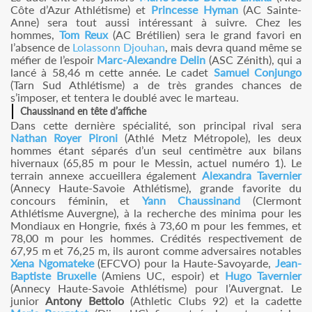
Côte d’Azur Athlétisme) et
Princesse Hyman
(AC Sainte-
Anne) sera tout aussi intéressant à suivre. Chez les
hommes,
Tom Reux
(AC Brétilien) sera le grand favori en
l’absence de
Lolassonn Djouhan
, mais devra quand même se
méfier de l’espoir
Marc-Alexandre Delin
(ASC Zénith), qui a
lancé à 58,46 m cette année. Le cadet
Samuel Conjungo
(Tarn Sud Athlétisme) a de très grandes chances de
s’imposer, et tentera le doublé avec le marteau.
Chaussinand en tête d’affiche
Dans cette dernière spécialité, son principal rival sera
Nathan Royer Pironi
(Athlé Metz Métropole), les deux
hommes étant séparés d’un seul centimètre aux bilans
hivernaux (65,85 m pour le Messin, actuel numéro 1). Le
terrain annexe accueillera également
Alexandra Tavernier
(Annecy Haute-Savoie Athlétisme), grande favorite du
concours féminin, et
Yann Chaussinand
(Clermont
Athlétisme Auvergne), à la recherche des minima pour les
Mondiaux en Hongrie, fixés à 73,60 m pour les femmes, et
78,00 m pour les hommes. Crédités respectivement de
67,95 m et 76,25 m, ils auront comme adversaires notables
Xena Ngomateke
(EFCVO) pour la Haute-Savoyarde,
Jean-
Baptiste Bruxelle
(Amiens UC, espoir) et
Hugo Tavernier
(Annecy Haute-Savoie Athlétisme) pour l’Auvergnat. Le
junior
Antony Bettolo
(Athletic Clubs 92) et la cadette