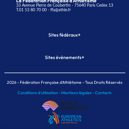
La Fédération Française d'Athlétisme
33 Avenue Pierre de Coubertin - 75640 Paris Cedex 13
T.01 53 80 70 00
- ffa@athle.fr
+
Sites fédéraux
SI-FFA
CALORG
+
Sites événements
Plateforme Formation
Meeting de Paris
Meeting de Paris indoor
MAIF Ekiden de Paris
2026
- Fédération Française d'Athlétisme - Tous Droits Réservés
Conditions d'utilisation -
Mentions légales -
Contacts