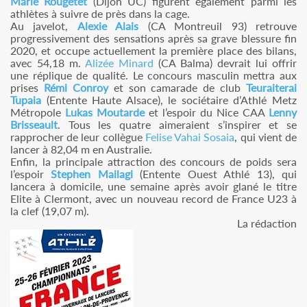
Marie Rougetet
(Dijon UC) figurent également parmi les
athlètes à suivre de près dans la cage.
Au javelot,
Alexie Alais
(CA Montreuil 93) retrouve
progressivement des sensations après sa grave blessure fin
2020, et occupe actuellement la première place des bilans,
avec 54,18 m.
Alizée Minard
(CA Balma) devrait lui offrir
une réplique de qualité. Le concours masculin mettra aux
prises
Rémi Conroy
et son camarade de club
Teuraiterai
Tupaia
(Entente Haute Alsace), le sociétaire d’Athlé Metz
Métropole
Lukas Moutarde
et l’espoir du Nice CAA
Lenny
Brisseault
. Tous les quatre aimeraient s’inspirer et se
rapprocher de leur collègue
Felise Vahai Sosaia
, qui vient de
lancer à 82,04 m en Australie.
Enfin, la principale attraction des concours de poids sera
l’espoir
Stephen Mailagi
(Entente Ouest Athlé 13), qui
lancera à domicile, une semaine après avoir glané le titre
Elite à Clermont, avec un nouveau record de France U23 à
la clef (19,07 m).
La rédaction