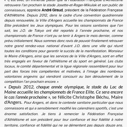
«
C'est avec un immense plaisir que la Fédération Française d'Athlétisme
retrouvera l'an prochain le stade Josette-et-Roger-Mikulak et son public de
connaisseurs
, apprécie
André Giraud
, président de la Fédération Française
d'Athlétisme.
Depuis 2012, dans le cadre d'une convention quadriennale
depuis renouvelée, la Ville d'Angers accueille les championnats de France
Elite précédant les Jeux olympiques. Pour les raisons sanitaires que l'on
sait, les J.O. de Tokyo ont été reportés à l'année prochaine, et nos
championnats de France n'ont pu se tenir à Angers le mois dernier, comme
prévu initialement. Nous sommes donc ravis de pouvoir finalement retrouver
notre grand rendez-vous national d'avant J.O. dans une ville qui réunit
toutes les conditions pour garantir le succès de la manifestation. Monsieur
le Maire d'Angers, ainsi que les services de la Ville d'Angers, sont en effet
très engagés en faveur de l'athlétisme et du sport en général. Les clubs
locaux, le comité départemental et la ligue régionale rassemblent pour leur
part des forces très compétentes et motivées, à l'image des nombreux
volontaires angevins qui viendront concourir au bon déroulement de la
compétition l'an prochain encore.
»
«
Depuis 2012, chaque année olympique, le stade du Lac de
Maine accueille les championnats de France Elite. Ce sera encore
le cas l’année prochaine »,
se félicite Christophe Béchu, Maire
d'Angers.
Pour Angers, et dans le contexte sanitaire particulier que nous
connaissons et qui a sensiblement modifié les calendriers sportifs, c’est une
énorme satisfaction. Je tiens à remercier la Fédération Française
d’Athlétisme et son président pour leur confiance et leur fidélité à notre
territoire, confiance et fidélité qui ne se démentent pas depuis douze ans.