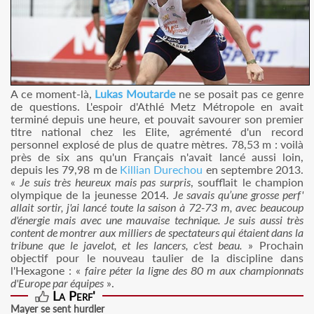
A ce moment-là,
Lukas Moutarde
ne se posait pas ce genre
de questions. L'espoir d'Athlé Metz Métropole en avait
terminé depuis une heure, et pouvait savourer son premier
titre national chez les Elite, agrémenté d'un record
personnel explosé de plus de quatre mètres. 78,53 m : voilà
près de six ans qu'un Français n'avait lancé aussi loin,
depuis les 79,98 m de
Killian Durechou
en septembre 2013.
«
Je suis très heureux mais pas surpris
, soufflait le champion
olympique de la jeunesse 2014.
Je savais qu’une grosse perf'
allait sortir, j'ai lancé toute la saison à 72-73 m, avec beaucoup
d'énergie mais avec une mauvaise technique. Je suis aussi très
content de montrer aux milliers de spectateurs qui étaient dans la
tribune que le javelot, et les lancers, c'est beau.
» Prochain
objectif pour le nouveau taulier de la discipline dans
l'Hexagone : «
faire péter la ligne des 80 m aux championnats
d'Europe par équipes
».
La Perf'
Mayer se sent hurdler