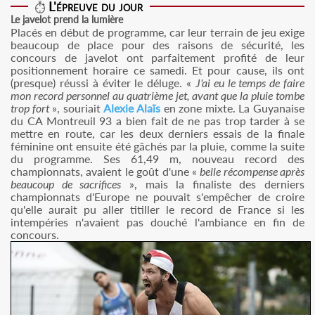
L'épreuve du jour
Le javelot prend la lumière
Placés en début de programme, car leur terrain de jeu exige
beaucoup de place pour des raisons de sécurité, les
concours de javelot ont parfaitement profité de leur
positionnement horaire ce samedi. Et pour cause, ils ont
(presque) réussi à éviter le déluge. «
J'ai eu le temps de faire
mon record personnel au quatrième jet, avant que la pluie tombe
trop fort
», souriait
Alexie Alaïs
en zone mixte. La Guyanaise
du CA Montreuil 93 a bien fait de ne pas trop tarder à se
mettre en route, car les deux derniers essais de la finale
féminine ont ensuite été gâchés par la pluie, comme la suite
du programme. Ses 61,49 m, nouveau record des
championnats, avaient le goût d'une «
belle récompense après
beaucoup de sacrifices
», mais la finaliste des derniers
championnats d'Europe ne pouvait s'empêcher de croire
qu'elle aurait pu aller titiller le record de France si les
intempéries n'avaient pas douché l'ambiance en fin de
concours.