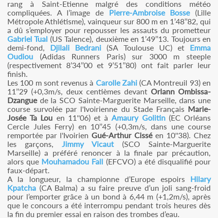
rang à Saint-Etienne malgré des conditions météo
compliquées. A l’image de
Pierre-Ambroise Bosse
(Lille
Métropole Athlétisme), vainqueur sur 800 m en 1’48’’82, qui
a dû s’employer pour repousser les assauts du prometteur
Gabriel Tual
(US Talence), deuxième en 1’49’’13. Toujours en
demi-fond,
Djilali Bedrani
(SA Toulouse UC) et
Emma
Oudiou
(Adidas Runners Paris) sur 3000 m steeple
(respectivement 8’34’’00 et 9’51’’80) ont fait parler leur
finish.
Les 100 m sont revenus à
Carolle Zahi
(CA Montreuil 93) en
11’’29 (+0,3m/s, deux centièmes devant
Orlann Ombissa-
Dzangue
de la SCO Sainte-Marguerite Marseille, dans une
course survolée par l'Ivoirienne du Stade Français
Marie-
Josée Ta Lou
en 11''06) et à
Amaury Golitin
(EC Orléans
Cercle Jules Ferry) en 10’’45 (+0,3m/s, dans une course
remportée par l'Ivoirien
Gué-Arthur Cissé
en 10''38). Chez
les garçons,
Jimmy Vicaut
(SCO Sainte-Marguerite
Marseille) a préféré renoncer à la finale par précaution,
alors que
Mouhamadou Fall
(EFCVO) a été disqualifié pour
faux-départ.
A la longueur, la championne d’Europe espoirs
Hilary
Kpatcha
(CA Balma) a su faire preuve d’un joli sang-froid
pour l’emporter grâce à un bond à 6,44 m (+1,2m/s), après
que le concours a été interrompu pendant trois heures dès
la fin du premier essai en raison des trombes d’eau.