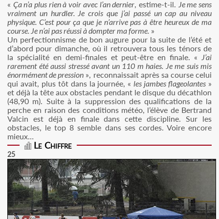
«
Ça n’a plus rien à voir avec l’an dernier
, estime-t-il.
Je me sens
vraiment un hurdler. Je crois que j’ai passé un cap au niveau
physique. C’est pour ça que je n’arrive pas à être heureux de ma
course. Je n’ai pas réussi à dompter ma forme.
»
Un perfectionnisme de bon augure pour la suite de l’été et
d’abord pour dimanche, où il retrouvera tous les ténors de
la spécialité en demi-finales et peut-être en finale. «
J’ai
rarement été aussi stressé avant un 110 m haies. Je me suis mis
énormément de pression
», reconnaissait après sa course celui
qui avait, plus tôt dans la journée, «
les jambes flageolantes
»
et déjà la tête aux obstacles pendant le disque du décathlon
(48,90 m). Suite à la suppression des qualifications de la
perche en raison des conditions météo, l’élève de Bertrand
Valcin est déjà en finale dans cette discipline. Sur les
obstacles, le top 8 semble dans ses cordes. Voire encore
mieux…
Le Chiffre
25