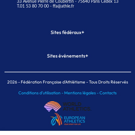
33 Avenue Pierre de Coubertin - 75640 Paris Cedex 13
T.01 53 80 70 00
- ffa@athle.fr
+
Sites fédéraux
SI-FFA
CALORG
+
Sites événements
Plateforme Formation
Meeting de Paris
Meeting de Paris indoor
MAIF Ekiden de Paris
2026
- Fédération Française d'Athlétisme - Tous Droits Réservés
Conditions d'utilisation -
Mentions légales -
Contacts