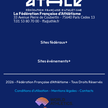
La Fédération Française d'Athlétisme
33 Avenue Pierre de Coubertin - 75640 Paris Cedex 13
T.01 53 80 70 00
- ffa@athle.fr
+
Sites fédéraux
SI-FFA
CALORG
+
Sites événements
Plateforme Formation
Meeting de Paris
Meeting de Paris indoor
MAIF Ekiden de Paris
2026
- Fédération Française d'Athlétisme - Tous Droits Réservés
Conditions d'utilisation -
Mentions légales -
Contacts