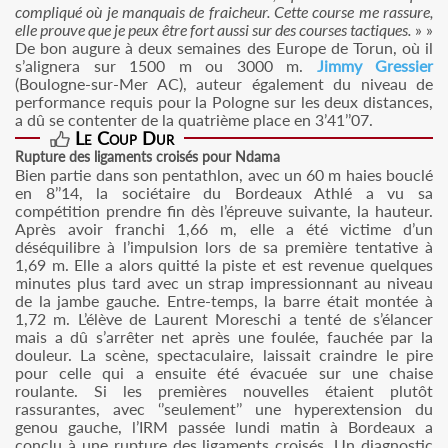
compliqué où je manquais de fraicheur. Cette course me rassure,
elle prouve que je peux être fort aussi sur des courses tactiques.
» »
De bon augure à deux semaines des Europe de Torun, où il
s’alignera sur 1500 m ou 3000 m.
Jimmy Gressier
(Boulogne-sur-Mer AC), auteur également du niveau de
performance requis pour la Pologne sur les deux distances,
a dû se contenter de la quatrième place en 3’41’’07.
Le Coup Dur
Rupture des ligaments croisés pour Ndama
Bien partie dans son pentathlon, avec un 60 m haies bouclé
en 8’’14, la sociétaire du Bordeaux Athlé a vu sa
compétition prendre fin dès l’épreuve suivante, la hauteur.
Après avoir franchi 1,66 m, elle a été victime d’un
déséquilibre à l’impulsion lors de sa première tentative à
1,69 m. Elle a alors quitté la piste et est revenue quelques
minutes plus tard avec un strap impressionnant au niveau
de la jambe gauche. Entre-temps, la barre était montée à
1,72 m. L’élève de Laurent Moreschi a tenté de s’élancer
mais a dû s’arrêter net après une foulée, fauchée par la
douleur. La scène, spectaculaire, laissait craindre le pire
pour celle qui a ensuite été évacuée sur une chaise
roulante. Si les premières nouvelles étaient plutôt
rassurantes, avec ‘’seulement’’ une hyperextension du
genou gauche, l’IRM passée lundi matin à Bordeaux a
conclu à une rupture des ligaments croisés. Un diagnostic