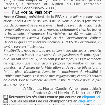
Français, à distance du Malien du Lille Métropole
Athlétisme
Fode Sissoko
(20’’88).
Le mot du Président
André Giraud, président de la FFA
: «
Le défi que nous nous
étions lancés a été réussi. Nous ne pouvons que nous féliciter du
bon déroulement de cet événement, tant au niveau de la qualité de
l’organisation que des performances, notamment chez les jeunes
et les athlètes ultramarins. Les victoires sur 60 m haies de la
Martiniquaise Laeticia Bapté et du Guadeloupéen Wilhem
Belocian, qui s’entraînent tous deux au CREPS de Guadeloupe, en
sont la parfaite illustration.
En définitive, nous avons eu une saison hivernale certes tronquée,
mais qui a eu le mérite d’exister. Et les passionnés de notre sport,
que l’on sait nombreux, ne s’y sont pas trompés, puisque le modèle
de diffusion que nous avons proposé ce week-end, sur les
plateformes digitales de la Fédération et de France Télévisions, a
fait le plein d’audience. Apporter le maximum de visibilité à
l’athlétisme français est un de mes engagements, et ces 20 heures
de direct sont le symbole de cette visibilité accrue pour le plus
grand nombre.
»
A Miramas, Florian Gaudin-Winer pour athle.fr
Photos : © JM Hervio - P. Millereau / FFA
Retrouvez les résultats course par course en
cliquant ici
Tous les résultats de ces championnats en
cliquant ici