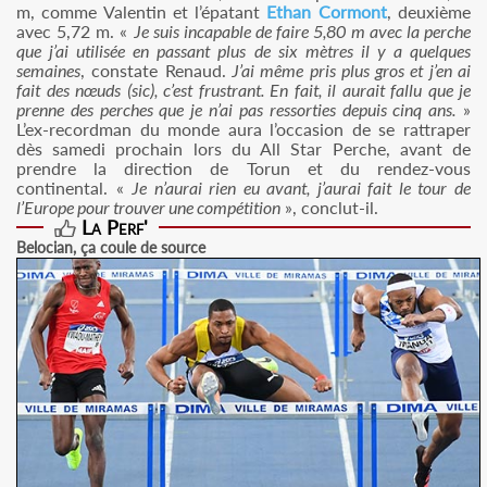
m, comme Valentin et l’épatant
Ethan Cormont
, deuxième
avec 5,72 m. «
Je suis incapable de faire 5,80 m avec la perche
que j’ai utilisée en passant plus de six mètres il y a quelques
semaines
, constate Renaud.
J’ai même pris plus gros et j’en ai
fait des nœuds (sic), c’est frustrant. En fait, il aurait fallu que je
prenne des perches que je n’ai pas ressorties depuis cinq ans.
»
L’ex-recordman du monde aura l’occasion de se rattraper
dès samedi prochain lors du All Star Perche, avant de
prendre la direction de Torun et du rendez-vous
continental. «
Je n’aurai rien eu avant, j’aurai fait le tour de
l’Europe pour trouver une compétition
», conclut-il.
La Perf'
Belocian, ça coule de source