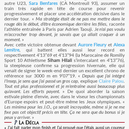
autre U23,
Sara Benfares
(CA Montreuil 93), assumer un
train très rapide en tête de course pour revenir
progressivement et placer une accélération décisive dans le
dernier tour. «
Ma stratégie était de ne pas me mettre dans le
rouge dès le début, d'être économique derrière les filles
, raconte
l’athlète entraînée à Paris par Adrien Taouji.
Je n'ai pas voulu
m'accrocher trop devant, je savais que ça allait craquer à un
moment.
»
Avec cette victoire obtenue devant
Aurore Fleury
et
Alexa
Lemitre
, qui battent elles aussi leur record en
respectivement 4’13’’69 et 4’13’’94 (la Marocaine de Romilly
Sport 10 Athletisme
Siham Hilali
s’intercalant en 4’13’’76),
la steepleuse confirme sa progression hivernale, elle qui
venait de signer le week-end dernier un excellent chrono de
référence sur 3000 m en 9’07’’19. «
Depuis que j'ai intégré
l'Insep, je sens que j'ai passé un gros cap
, explique
Claire Palou
.
Tout est plus professionnel et je m'entraîne aussi beaucoup plus
qu'avant. Les efforts payent.
» De quoi aborder la saison
estivale pleine d’envie, avec dans le viseur les championnats
d’Europe espoirs et peut-être même les Jeux olympiques. «
Les minima pour les J.O., ça serait incroyable, même si je ne me
fixe pas cet objectif précis en tête. Ça ne sera que du bonus si je
peux y arriver.
»
La Décla
« J’ai fait parler mon finish et j’ai prouvé que j’étais aussi un coureur