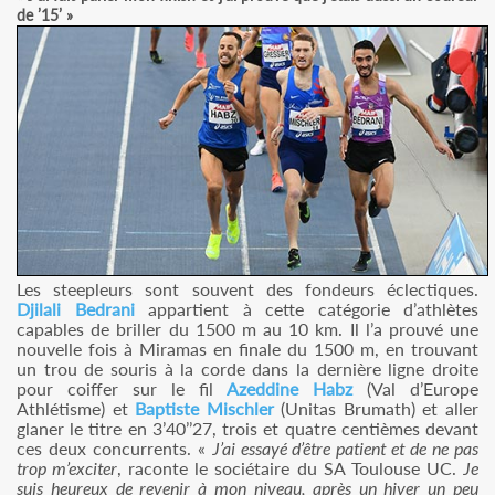
de ’15’ »
Les steepleurs sont souvent des fondeurs éclectiques.
Djilali Bedrani
appartient à cette catégorie d’athlètes
capables de briller du 1500 m au 10 km. Il l’a prouvé une
nouvelle fois à Miramas en finale du 1500 m, en trouvant
un trou de souris à la corde dans la dernière ligne droite
pour coiffer sur le fil
Azeddine Habz
(Val d’Europe
Athlétisme) et
Baptiste Mischler
(Unitas Brumath) et aller
glaner le titre en 3’40’’27, trois et quatre centièmes devant
ces deux concurrents. «
J’ai essayé d’être patient et de ne pas
trop m’exciter
, raconte le sociétaire du SA Toulouse UC.
Je
suis heureux de revenir à mon niveau, après un hiver un peu