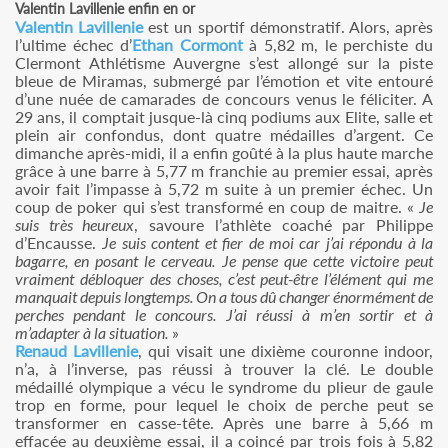
Valentin Lavillenie enfin en or
Valentin Lavillenie
est un sportif démonstratif. Alors, après
l’ultime échec d’
Ethan Cormont
à 5,82 m, le perchiste du
Clermont Athlétisme Auvergne s’est allongé sur la piste
bleue de Miramas, submergé par l’émotion et vite entouré
d’une nuée de camarades de concours venus le féliciter. A
29 ans, il comptait jusque-là cinq podiums aux Elite, salle et
plein air confondus, dont quatre médailles d’argent. Ce
dimanche après-midi, il a enfin goûté à la plus haute marche
grâce à une barre à 5,77 m franchie au premier essai, après
avoir fait l’impasse à 5,72 m suite à un premier échec. Un
coup de poker qui s’est transformé en coup de maitre. «
Je
suis très heureux
, savoure l’athlète coaché par Philippe
d’Encausse.
Je suis content et fier de moi car j’ai répondu à la
bagarre, en posant le cerveau. Je pense que cette victoire peut
vraiment débloquer des choses, c’est peut-être l’élément qui me
manquait depuis longtemps. On a tous dû changer énormément de
perches pendant le concours. J’ai réussi à m’en sortir et à
m’adapter à la situation.
»
Renaud Lavillenie
, qui visait une dixième couronne indoor,
n’a, à l’inverse, pas réussi à trouver la clé. Le double
médaillé olympique a vécu le syndrome du plieur de gaule
trop en forme, pour lequel le choix de perche peut se
transformer en casse-tête. Après une barre à 5,66 m
effacée au deuxième essai, il a coincé par trois fois à 5,82