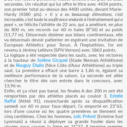
secondes. Un résultat qui lui offre le titre avec 4434 points,
son premier total au-dessus des 4400 unités, devant Marie-
Hardy (4380 pts). «
Il y a eu beaucoup d’émotions, c’est
incroyable, c’est toute la souffrance endurée à l’entraînement qui a
payé
», se félicite l’athlète de 22 ans, qui a amélioré, en plus
du 800 m, ses records sur 60 m haies (8’’36) et au poids
(11,77 m). Désormais dixième aux bilans continentaux, elle
va désormais devoir patienter en espérant une invitation de
European Athletics pour Torun. À l’heptathlon, l’or est
revenu à Jérémy Lelièvre (SPN Vernon) avec 5863 points.
La logique a été respectée dans les sauts, avec les victoires
à la hauteur de
Solène Gicquel
(Stade Rennais Athlétisme)
et de
Rouguy Diallo
(Nice Côte d’Azur Athlétisme) au triple
saut. La première a effacé une barre à 1,86 m, égalant sa
meilleure performance de la saison. La seconde est allée
chercher le titre dès son entrée dans le concours, avec
13,96 m.
Enfin, et ça n’est pas banal, les finales A des 200 m ont été
remportées par des athlètes placés au couloir 3.
Estelle
Raffai
(Athlé 91), revancharde après sa disqualification
samedi sur 60 m pour faux-départ, l’a emporté en 23’’63,
lors d’une course où les quatre premières se tiennent en
cinq centièmes. Chez les hommes,
Loïc Prévot
(Entetne Sud
Lyonnais) a réussi à déployer sa grande foulée dans les
virages pour couper la ligne en 21’’37. Il termine premier