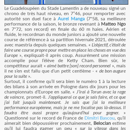
Le Guadeloupéen du Stade Lamentin a de nouveau signé un
chrono de très haut niveau, en 7’’46, pour remporter avec
autorité son duel face à
Aurel Manga
(7''58, sa meilleure
performance de la saison, le bronze revenant à
Matteo Ngo
en 7''72, son record) en finale du 60 m haies. Aérien et
fluide, le recordman du monde juniors a ajouté une nouvelle
course de référence à sa partition hivernale 2021, déroulée
avec maestria depuis quelques semaines. «
L’objectif, c’était de
faire une course propre pour mettre en place les choses en vue des
Europe
», expliquait-il après coup. Assurément une mission
accomplie pour l’élève de Ketty Cham. Bien sûr, le
compétiteur aurait «
aimé battre [son] record personnel
», mais
il ne s’en est fallu que d’un petit centième - «
de bon augure
pour la suite
».
Surtout, il confirme qu’il sera bien le numéro 1 à la lecture
des bilans à son arrivée en Pologne dans dix jours pour les
championnats d’Europe en salle. «
J’irai à Torun avec la rage
de vaincre
, promet-il.
J’appliquerai ce que je sais faire, et ce que
j’ai fait jusqu’à maintenant. Je sais que j’ai la meilleure
performance européenne, mais je ne me focalise pas là-dessus. Il
faudra être aussi propre qu’aujourd’hui pour gagner.
»
Questionné sur le record de France de
Dimitri Bascou
, qu’il
aimerait bien dépoussiérer prochainement,
Belocian
estime
qu’il lui faudra gagner un peu «
sur la vitesse dans les