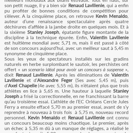
son petit nuage, il y a bien sûr
Renaud Lavillenie
, qui a enfin
pu profiter de bonnes conditions de compétition pour
s’élever. A la cinquième place, on retrouve
Kevin Menaldo
,
auteur d’une renaissance spectaculaire après quatre
déchirures d’affilée à la jambe droite en quelques mois. Et à
la sixième
Stanley Joseph
, épatante figure montante de la
discipline à la technique épurée. Enfin,
Valentin Lavillenie
est huitième mondial avec 5,71 m, mais il est passé à côté
de son concours aujourd’hui, avec un meilleur saut à 5,45 m
synonyme de cinquième place.
Sous les yeux de spectateurs installés sur les gradins
naturels en herbe surplombant le sautoir, les perchistes ont
offert «
un scenario idéal pour avoir un concours à suspense
»,
dixit
Renaud Lavillenie
. Après les éliminations de
Valentin
Lavillenie
et d’
Alexandre Feger
(5es avec 5,45 m), puis
d’
Axel Chapelle
(4e avec 5,55 m), ils n’étaient plus que trois
athlètes en lice à 5,65 m. Une hauteur à laquelle
Stanley
Joseph
a frisé la correctionnelle, en ne franchissant la barre
qu’au troisième essai. L’athlète de l’EC Orléans Cercle Jules
Ferry a ensuite effacé 5,70 m au premier essai, avant de s’y
reprendre à nouveau à trois fois à 5,75 m, nouveau record
personnel.
Kevin Menaldo
et
Renaud Lavillenie
ont connu
un concours beaucoup moins chaotique. Le premier, après
un échec à 5,35 m dû à un manque de réglages, a réalisé le