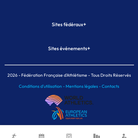
+
Sites fédéraux
SI-FFA
CALORG
+
Sites événements
Plateforme Formation
Meeting de Paris
Meeting de Paris indoor
MAIF Ekiden de Paris
2026
- Fédération Française d'Athlétisme - Tous Droits Réservés
Conditions d'utilisation -
Mentions légales -
Contacts