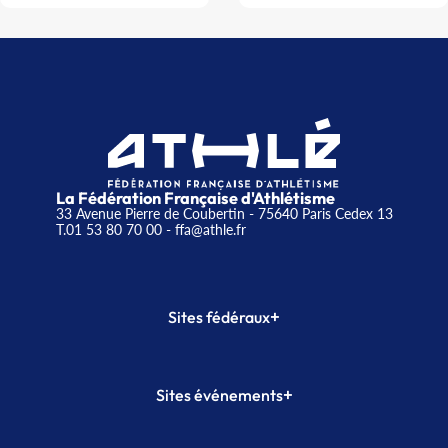
La Fédération Française d'Athlétisme
33 Avenue Pierre de Coubertin - 75640 Paris Cedex 13
T.01 53 80 70 00
- ffa@athle.fr
+
Sites fédéraux
SI-FFA
CALORG
+
Sites événements
Plateforme Formation
Meeting de Paris