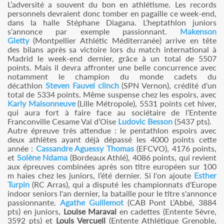
L’adversité a souvent du bon en athlétisme. Les records
personnels devraient donc tomber en pagaille ce week-end,
dans la halle Stéphane Diagana. L’heptathlon juniors
s’annonce par exemple passionnant.
Makenson
Gletty
(Montpellier Athlétic Méditerranée) arrive en tête
des bilans après sa victoire lors du match international à
Madrid le week-end dernier, grâce à un total de 5507
points. Mais il devra affronter une belle concurrence avec
notamment le champion du monde cadets du
décathlon
Steven Fauvel clinch
(SPN Vernon), crédité d'un
total de 5334 points. Même suspense chez les espoirs, avec
Karly Maisonneuve
(Lille Métropole), 5531 points cet hiver,
qui aura fort à faire face au sociétaire de l’Entente
Franconville Cesame Val d’Oise
Ludovic Besson
(5437 pts).
Autre épreuve très attendue : le pentathlon espoirs avec
deux athlètes ayant déjà dépassé les 4000 points cette
année :
Cassandre Aguessy Thomas
(EFCVO), 4176 points,
et
Solène Ndama
(Bordeaux Athlé), 4086 points, qui revient
aux épreuves combinées après son titre européen sur 100
m haies chez les juniors, l’été dernier. Si l'on ajoute
Esther
Turpin
(RC Arras), qui a disputé les championnats d'Europe
indoor seniors l'an dernier, la bataille pour le titre s'annonce
passionnante.
Agathe Guillemot
(CAB Pont L’Abbé, 3884
pts) en juniors,
Louise Maraval
en cadettes (Entente Sèvre,
3592 pts) et
Louis Vercueil
(Entente Athlétique Grenoble,