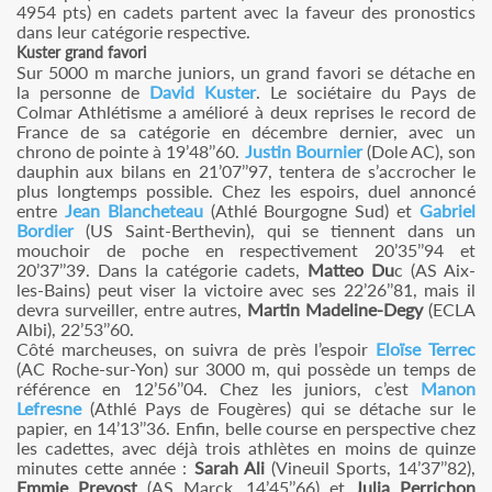
4954 pts) en cadets partent avec la faveur des pronostics
dans leur catégorie respective.
Kuster grand favori
Sur 5000 m marche juniors, un grand favori se détache en
la personne de
David Kuster
. Le sociétaire du Pays de
Colmar Athlétisme a amélioré à deux reprises le record de
France de sa catégorie en décembre dernier, avec un
chrono de pointe à 19’48’’60.
Justin Bournier
(Dole AC), son
dauphin aux bilans en 21’07’’97, tentera de s’accrocher le
plus longtemps possible. Chez les espoirs, duel annoncé
entre
Jean Blancheteau
(Athlé Bourgogne Sud) et
Gabriel
Bordier
(US Saint-Berthevin), qui se tiennent dans un
mouchoir de poche en respectivement 20’35’’94 et
20’37’’39. Dans la catégorie cadets,
Matteo Du
c (AS Aix-
les-Bains) peut viser la victoire avec ses 22’26’’81, mais il
devra surveiller, entre autres,
Martin Madeline-Degy
(ECLA
Albi), 22’53’’60.
Côté marcheuses, on suivra de près l’espoir
Eloïse Terrec
(AC Roche-sur-Yon) sur 3000 m, qui possède un temps de
référence en 12’56’’04. Chez les juniors, c’est
Manon
Lefresne
(Athlé Pays de Fougères) qui se détache sur le
papier, en 14’13’’36. Enfin, belle course en perspective chez
les cadettes, avec déjà trois athlètes en moins de quinze
minutes cette année :
Sarah Ali
(Vineuil Sports, 14’37’’82),
Emmie Prevost
(AS Marck, 14’45’’66) et
Julia Perrichon