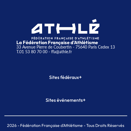
La Fédération Française d'Athlétisme
33 Avenue Pierre de Coubertin - 75640 Paris Cedex 13
T.01 53 80 70 00
- ffa@athle.fr
+
Sites fédéraux
SI-FFA
CALORG
+
Sites événements
Plateforme Formation
Meeting de Paris
Meeting de Paris indoor
MAIF Ekiden de Paris
2026
- Fédération Française d'Athlétisme - Tous Droits Réservés