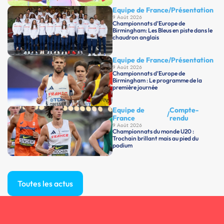
Equipe de France
/
Présentation
9 Août 2026
Championnats d’Europe de
Birmingham: Les Bleus en piste dans le
chaudron anglais
Equipe de France
/
Présentation
9 Août 2026
Championnats d’Europe de
Birmingham : Le programme de la
première journée
Equipe de
Compte-
/
France
rendu
9 Août 2026
Championnats du monde U20 :
Trochain brillant mais au pied du
podium
Toutes les actus