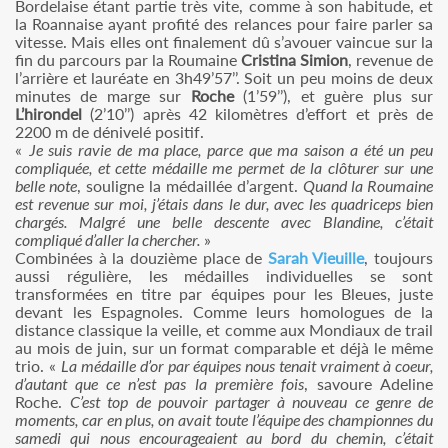
Bordelaise étant partie très vite, comme à son habitude, et
la Roannaise ayant profité des relances pour faire parler sa
vitesse. Mais elles ont finalement dû s’avouer vaincue sur la
fin du parcours par la Roumaine
Cristina Simion
, revenue de
l’arrière et lauréate en 3h49’57’’. Soit un peu moins de deux
minutes de marge sur
Roche
(1’59’’), et guère plus sur
L’hirondel
(2’10’’) après 42 kilomètres d’effort et près de
2200 m de dénivelé positif.
«
Je suis ravie de ma place, parce que ma saison a été un peu
compliquée, et cette médaille me permet de la clôturer sur une
belle note
, souligne la médaillée d’argent.
Quand la Roumaine
est revenue sur moi, j’étais dans le dur, avec les quadriceps bien
chargés. Malgré une belle descente avec Blandine, c’était
compliqué d’aller la chercher.
»
Combinées à la douzième place de
Sarah Vieuille
, toujours
aussi régulière, les médailles individuelles se sont
transformées en titre par équipes pour les Bleues, juste
devant les Espagnoles. Comme leurs homologues de la
distance classique la veille, et comme aux Mondiaux de trail
au mois de juin, sur un format comparable et déjà le même
trio. «
La médaille d’or par équipes nous tenait vraiment à coeur,
d’autant que ce n’est pas la première fois
, savoure Adeline
Roche.
C’est top de pouvoir partager à nouveau ce genre de
moments, car en plus, on avait toute l’équipe des championnes du
samedi qui nous encourageaient au bord du chemin, c’était