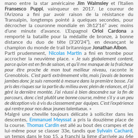
mano entre la star américaine
Jim Walmsley
et l’Italien
Fransesco Puppi
, vainqueur en 2017. Le coureur de
l’Arizona a fini par avoir raison de la résistance du
Transalpin, longtemps pointé à quelques secondes, pour
décrocher la couronne mondiale en 3h12’16’’ avec moins
d’une minute d’avance. L’Espagnol
Oriol Cardona
a
remporté la bataille pour la médaille de bronze, à bonne
distance du duo de tête (3’20’24’’), en devançant le
champion du monde de trail britannique
Jonathan Albon
.
Parti prudemment,
Nicolas Martin
a fini en trombe pour
accrocher la neuvième place. «
Je suis globalement content,
parce qu’on est en fin de saison, et qu’il me manque de la fraîcheur
pour être proche de mon tout meilleur niveau
, raconte le
Grenoblois.
C’est parti extrêmement vite, mais j’avais de bonnes
jambes donc je suis remonté à mesure dans la première bosse. J’ai
pris des risques sur la partie du milieu avec plein de relances, et j’ai
géré la dernière montée. J’ai réussi à bien descendre sur la fin de
parcours, donc c’est plutôt une bonne course, même s’il y a un peu
de déception vis à vis du classement par équipes. C’est l’expérience
qui rentre pour nos deux jeunes talentueux.
»
Malgré une cheville toujours délicate à solliciter dans les
descentes,
Emmanuel Meyssat
a pris la douzième place de
la course.
Thomas Cardin
est allé au bout des crampes et de
lui-même pour se classer 33e, tandis que
Sylvain Cachard
,
un temps dans le top 15, a franchi la ligne d’arrivée au 64e