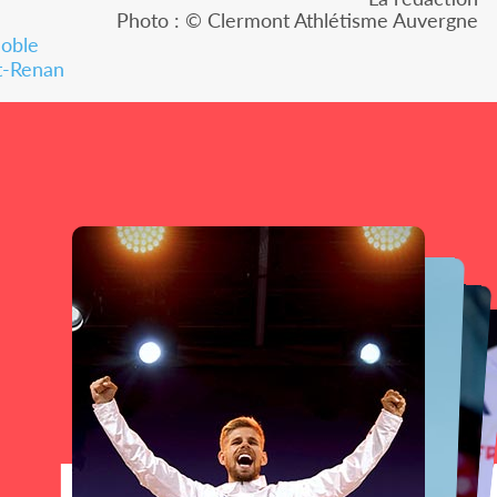
Photo : © Clermont Athlétisme Auvergne
noble
t-Renan