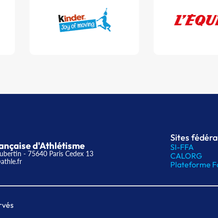
Sites fédér
ançaise d'Athlétisme
SI-FFA
ubertin - 75640 Paris Cedex 13
CALORG
athle.fr
Plateforme F
rvés