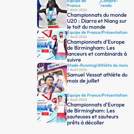
Equipe de
Compte-
/
France
rendu
7 Août 2026
Championnats du monde
U20 : Diarra et Niang sur
le toit du monde
Equipe de France
/
Présentation
7 Août 2026
Championnats d’Europe
de Birmingham: Les
lanceurs et combinards à
suivre
Stade-Running
/
Athlète du mois
7 Août 2026
Samuel Vessat athlète du
mois de juillet
Equipe de France
/
Présentation
6 Août 2026
Championnats d’Europe
de Birmingham: Les
sauteuses et sauteurs
prêts à décoller