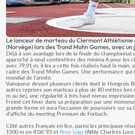
Le lanceur de marteau du Clermont Athlétisme A
(Norvège) lors des Trond Mohn Games, avec un j
Déjà à son avantage lors de la finale du championnat de
approché à neuf centimètres des minima A pour les 
avec 79,91 m, il les a cette fois réalisés haut la main
cadre des Trond Mohn Games. Une performance qui lu
mondial de l’année.
Vainqueur devant plusieurs clients dont le Hongrois Be
autres reprises son marteau à plus de 80 mètres lors
m au 6e), une régularité à très haut niveau impressio
Freiné cet hiver dans sa préparation par une mononuc
grande forme et aura l’occasion de poursuivre sur sa 
d’affiche du meeting Premium de Forbach.
Côté autres Français en lice, parmi les principaux résul
1500 m en 4'06''93 et
Rose Loga
(Athle Chartres Luce 