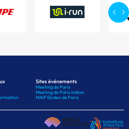
aux
Sites événements
Meeting de Paris
Meeting de Paris indoor
ormation
MAIF Ekiden de Paris