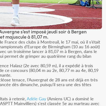
uvergne s’est imposé jeudi soir à Bergen
et majuscule à 81,07 m.
 France des clubs à Montreuil, le 17 mai, où il s’était
championnats d’Europe de Birmingham (10 au 16 août)
, avec un troisième lancer à 81,07 m à Bergen, dans le
i permet de grimper au quatrième rang du bilan
nce Halasz (2e avec 80,59 m), il a expédié à trois
 de ce concours (80,04 m au 2e, 80,77 m au 4e, 80,19
nnante.
léose tenace, l’Auvergnat de 28 ans est déjà en très
lancée dès dimanche, puisqu’il sera une des têtes
tats à retenir,
Adèle Gay
(Amiens UC) a dominé le
ASPTT Mainvilliers) s'est classée 5e au marteau avec