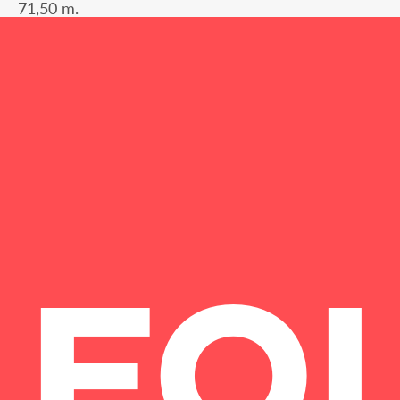
71,50 m.
FO