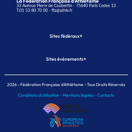
La Fédération Française d'Athlétisme
33 Avenue Pierre de Coubertin - 75640 Paris Cedex 13
T.01 53 80 70 00
- ffa@athle.fr
+
Sites fédéraux
SI-FFA
CALORG
+
Sites événements
Plateforme Formation
Meeting de Paris
Meeting de Paris indoor
MAIF Ekiden de Paris
2026
- Fédération Française d'Athlétisme - Tous Droits Réservés
Conditions d'utilisation -
Mentions légales -
Contacts