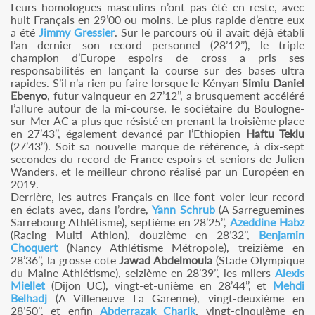
Leurs homologues masculins n’ont pas été en reste, avec
huit Français en 29’00 ou moins. Le plus rapide d’entre eux
a été
Jimmy Gressier
. Sur le parcours où il avait déjà établi
l’an dernier son record personnel (28’12’’), le triple
champion d’Europe espoirs de cross a pris ses
responsabilités en lançant la course sur des bases ultra
rapides. S’il n’a rien pu faire lorsque le Kényan
Simiu Daniel
Ebenyo
, futur vainqueur en 27’12’’, a brusquement accéléré
l’allure autour de la mi-course, le sociétaire du Boulogne-
sur-Mer AC a plus que résisté en prenant la troisième place
en 27’43’’, également devancé par l’Ethiopien
Haftu Teklu
(27’43’’). Soit sa nouvelle marque de référence, à dix-sept
secondes du record de France espoirs et seniors de Julien
Wanders, et le meilleur chrono réalisé par un Européen en
2019.
Derrière, les autres Français en lice font voler leur record
en éclats avec, dans l’ordre,
Yann Schrub
(A Sarreguemines
Sarrebourg Athlétisme), septième en 28’25’’,
Azeddine Habz
(Racing Multi Athlon), douzième en 28’32’’,
Benjamin
Choquert
(Nancy Athlétisme Métropole), treizième en
28’36’’, la grosse cote
Jawad Abdelmoula
(Stade Olympique
du Maine Athlétisme), seizième en 28’39’’, les milers
Alexis
Miellet
(Dijon UC), vingt-et-unième en 28’44’’, et
Mehdi
Belhadj
(A Villeneuve La Garenne), vingt-deuxième en
28’50’’, et enfin
Abderrazak Charik
, vingt-cinquième en