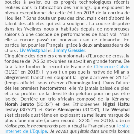
boucles à avaler, ou les progrès technologiques récents
réalisés dans la fabrication des runnings, qui expliquent le
niveau exceptionnel de cette édition 2019 de la corrida de
Houilles ? Sans doute un peu des cinq, mais c’est d’abord le
talent des athlètes qui est à souligner. La course disputée
dans les Yvelines nous a habitués depuis de nombreuses
saisons à une cascade de performances de haut vol. Mais
elle a encore passé un nouveau cran ce dimanche. En
particulier, pour les Français, grâce à deux ambassadeurs de
choix :
Liv Westphal
et
Jimmy Gressier
.
Cinquième des derniers championnats d’Europe de cross, la
fondeuse de l’AS Saint-Junien se savait en grande forme. De
là à faire tomber le record de France de
Clémence Calvin
(31’20’’ en 2018), il y avait un pas que la native de Milan a
allègrement franchi en coupant la ligne d’arrivée en 31’15’’
(temps officiel, sous réserve d’homologation). Dans l’allure
dès les premiers hectomètres, elle n’a jamais baissé de pied
et a su profiter de la densité du peloton pour ne pas être
isolée. Derrière un trio africain composé de la Kényane
Norah Jeruto
(30’32’’) et des Ethiopiennes
Nigtsi Haftu
Tesfay
(30’52’’) et
Gete Alemayehu
(31’08’’),
Liv Wesphal
s’est classée quatrième en explosant sa meilleure marque de
plus d’une minute (ancien record : 32’35’’ en 2018). «
Je ne
réalise pas, je ne comprends pas
, a réagi la Française sur
le site
internet de L’Equipe
.
Je voyais que j'étais dans une très bonne