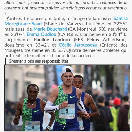
allure mais je pensais le payer tôt ou tard. Les relances de la
course m'ont beaucoup aidée. Je n'étais pas venue pour un chrono.
»
D’autres Tricolores ont brillé, à l’image de la master
Samira
Mezeghrane-Saad
(Stade de Vanves), huitième en 32’55’’,
mais aussi de
Marie Bouchard
(CA Montreuil 93), neuvième
en 33’09’’,
Emma Oudiou
(CA Balma), onzième en 33’34’’, la
surprenante
Pauline Landron
(EFS Reims Athlétisme),
douzième en 33’42’’, et
Cécile Jarousseau
(Entente des
Mauges), treizième en 33’55’’. Quatre dernières athlètes qui
ont réalisé le meilleur chrono de la carrière.
Gressier a pris ses responsabilités