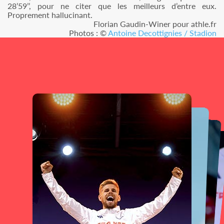
28’59’’, pour ne citer que les meilleurs d’entre eux.
Proprement hallucinant.
Florian Gaudin-Winer pour athle.fr
Photos : ©
Antoine Decottignies / Stadion