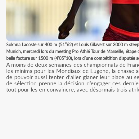
Sokhna Lacoste sur 400 m (51’’62) et Louis Gilavert sur 3000 m steep
Munich, mercredi lors du meeting Pro Athlé Tour de Marseille, étape d
belle facture sur 1500 m (4’05’’10), lors d’une compétition disputée sou
A moins de deux semaines des championnats de France E
les minima pour les Mondiaux de Eugene, la chasse au
de pouvoir aussi tenter d’aller glaner leur place au se
de sélection prenne la décision d’engager ces dernie
tout pour les en convaincre, avec désormais trois athlè