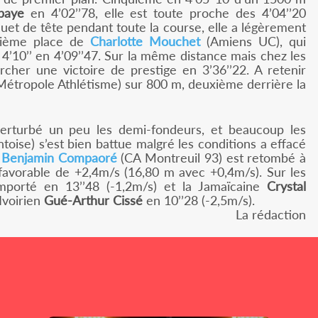
baye
en 4’02’’78, elle est toute proche des 4’04’’20
t de tête pendant toute la course, elle a légèrement
ixième place de
Charlotte Mouchet
(Amiens UC), qui
 4’10’’ en 4’09’’47. Sur la même distance mais chez les
rcher une victoire de prestige en 3’36’’22. A retenir
étropole Athlétisme) sur 800 m, deuxième derrière la
 perturbé un peu les demi-fondeurs, et beaucoup les
oise) s’est bien battue malgré les conditions a effacé
,
Benjamin Compaoré
(CA Montreuil 93) est retombé à
favorable de +2,4m/s (16,80 m avec +0,4m/s). Sur les
mporté en 13’’48 (-1,2m/s) et la Jamaïcaine
Crystal
Ivoirien
Gué-Arthur Cissé
en 10’’28 (-2,5m/s).
La rédaction