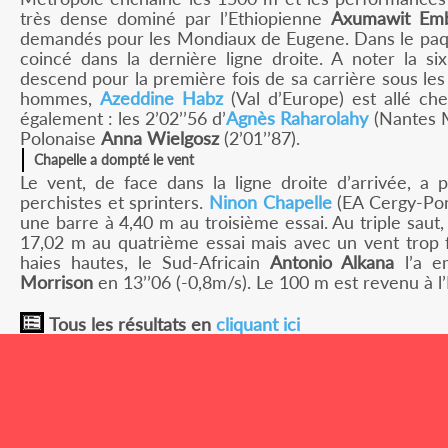
très dense dominé par l’Ethiopienne
Axumawit Em
demandés pour les Mondiaux de Eugene. Dans le paque
coincé dans la dernière ligne droite. A noter la s
descend pour la première fois de sa carrière sous les
hommes,
Azeddine Habz
(Val d’Europe) est allé che
également : les 2’02’’56 d’
Agnès Raharolahy
(Nantes M
Polonaise
Anna Wielgosz
(2’01’’87).
Chapelle a dompté le vent
Le vent, de face dans la ligne droite d’arrivée, a
perchistes et sprinters.
Ninon Chapelle
(EA Cergy-Pont
une barre à 4,40 m au troisième essai. Au triple saut
17,02 m au quatrième essai mais avec un vent trop 
haies hautes, le Sud-Africain
Antonio Alkana
l’a e
Morrison
en 13’’06 (-0,8m/s). Le 100 m est revenu à l’
Tous les résultats en
cliquant ici