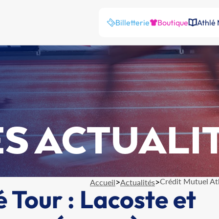
Billetterie
Boutique
Athlé
S ACTUALI
>
>
Crédit Mutuel Ath
Accueil
Actualités
 Tour : Lacoste et