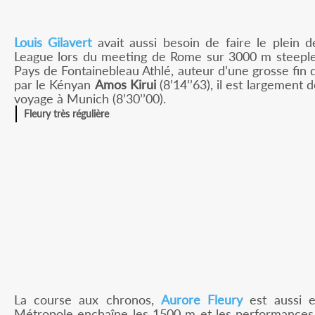
Louis Gilavert
avait aussi besoin de faire le plein
League lors du meeting de Rome sur 3000 m steeple (
Pays de Fontainebleau Athlé, auteur d’une grosse fin 
par le Kényan
Amos Kirui
(8’14’’63), il est largemen
voyage à Munich (8’30’’00).
Fleury très régulière
La course aux chronos,
Aurore Fleury
est aussi e
Métropole enchaîne les 1500 m et les performances