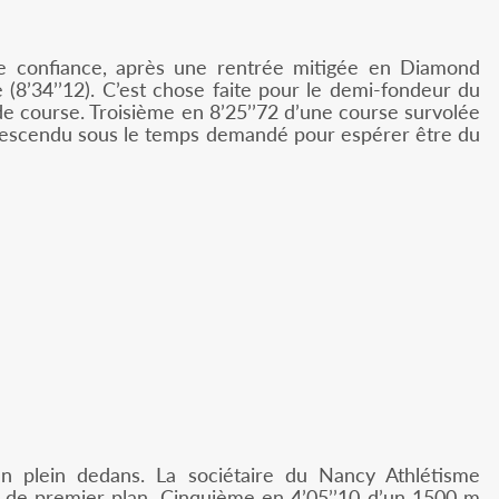
 de confiance, après une rentrée mitigée en Diamond
8’34’’12). C’est chose faite pour le demi-fondeur du
de course. Troisième en 8’25’’72 d’une course survolée
t descendu sous le temps demandé pour espérer être du
n plein dedans. La sociétaire du Nancy Athlétisme
 de premier plan. Cinquième en 4’05’’10 d’un 1500 m