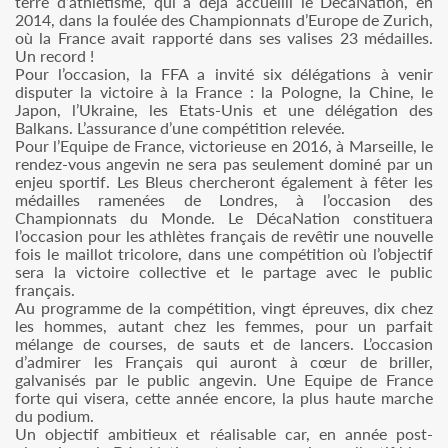
terre d’athlétisme, qui a déjà accueilli le DécaNation, en
2014, dans la foulée des Championnats d’Europe de Zurich,
où la France avait rapporté dans ses valises 23 médailles.
Un record !
Pour l’occasion, la FFA a invité six délégations à venir
disputer la victoire à la France : la Pologne, la Chine, le
Japon, l’Ukraine, les Etats-Unis et une délégation des
Balkans. L’assurance d’une compétition relevée.
Pour l’Equipe de France, victorieuse en 2016, à Marseille, le
rendez-vous angevin ne sera pas seulement dominé par un
enjeu sportif. Les Bleus chercheront également à fêter les
médailles ramenées de Londres, à l’occasion des
Championnats du Monde. Le DécaNation constituera
l’occasion pour les athlètes français de revêtir une nouvelle
fois le maillot tricolore, dans une compétition où l’objectif
sera la victoire collective et le partage avec le public
français.
Au programme de la compétition, vingt épreuves, dix chez
les hommes, autant chez les femmes, pour un parfait
mélange de courses, de sauts et de lancers. L’occasion
d’admirer les Français qui auront à cœur de briller,
galvanisés par le public angevin. Une Equipe de France
forte qui visera, cette année encore, la plus haute marche
du podium.
Un objectif ambitieux et réalisable car, en année post-