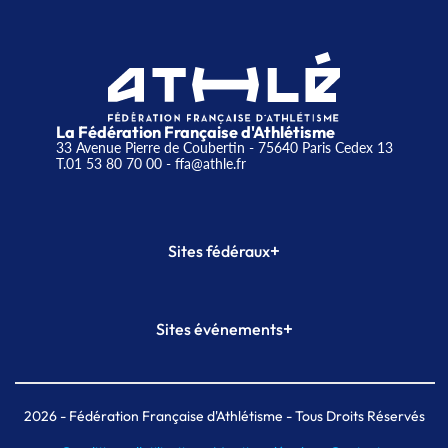
La Fédération Française d'Athlétisme
33 Avenue Pierre de Coubertin - 75640 Paris Cedex 13
T.01 53 80 70 00
- ffa@athle.fr
+
Sites fédéraux
SI-FFA
CALORG
+
Sites événements
Plateforme Formation
Meeting de Paris
Meeting de Paris indoor
MAIF Ekiden de Paris
2026
- Fédération Française d'Athlétisme - Tous Droits Réservés