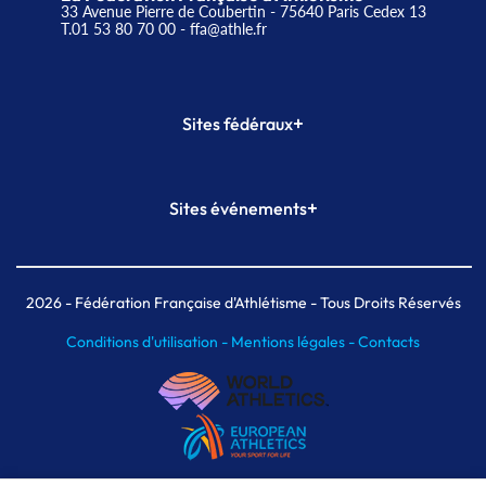
33 Avenue Pierre de Coubertin - 75640 Paris Cedex 13
T.01 53 80 70 00
- ffa@athle.fr
+
Sites fédéraux
SI-FFA
CALORG
+
Sites événements
Plateforme Formation
Meeting de Paris
Meeting de Paris indoor
MAIF Ekiden de Paris
2026
- Fédération Française d'Athlétisme - Tous Droits Réservés
Conditions d'utilisation -
Mentions légales -
Contacts