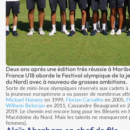
Deux ans après une édition très réussie à Marib
France U18 aborde le Festival olympique de la 
du Nord) avec à nouveau de grosses ambitions.
Sorte de mini-Jeux olympiques réservés aux cadets à l
la jeunesse européenne a vu passer de nombreux athlè
Mickael Hanany
en 1999,
Florian Carvalho
en 2005,
F
Wilhem Belocian
en 2011, Cassandre Beaugrand en 
2019. Le chemin est encore long pour les Bleuets en lic
Macédoine du Nord. Mais les talents ne manqueront p
femmes).