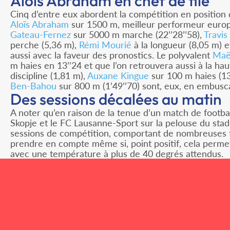
Aloïs Abraham en chef de file
Cinq d’entre eux abordent la compétition en position 
Aloïs Abraham
sur 1500 m, meilleur performeur europ
Gateau-Fernez
sur 5000 m marche (22’’28’’58),
Travis
perche (5,36 m),
Rémi Mourié
à la longueur (8,05 m) 
aussi avec la faveur des pronostics. Le polyvalent
Maë
m haies en 13’’24 et que l’on retrouvera aussi à la hau
discipline (1,81 m),
Auxane Kingue
sur 100 m haies (13
Ben-Bahou
sur 800 m (1’49’’70) sont, eux, en embusc
Des sessions décalées au matin
A noter qu’en raison de la tenue d’un match de footb
Skopje et le FC Lausanne-Sport sur la pelouse du stade 
sessions de compétition, comportant de nombreuses f
prendre en compte même si, point positif, cela permet
avec une température à plus de 40 degrés attendus.