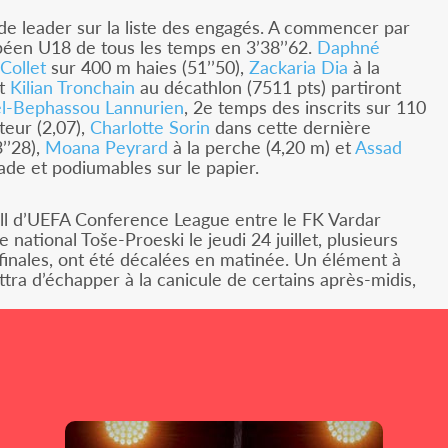
de leader sur la liste des engagés. A commencer par
éen U18 de tous les temps en 3’38’’62.
Daphné
 Collet
sur 400 m haies (51’’50),
Zackaria Dia
à la
et
Kilian Tronchain
au décathlon (7511 pts) partiront
l-Bephassou Lannurien
, 2e temps des inscrits sur 110
teur (2,07),
Charlotte Sorin
dans cette dernière
’’28),
Moana Peyrard
à la perche (4,20 m) et
Assad
ade et podiumables sur le papier.
all d’UEFA Conference League entre le FK Vardar
national Toše-Proeski le jeudi 24 juillet, plusieurs
inales, ont été décalées en matinée. Un élément à
tra d’échapper à la canicule de certains après-midis,