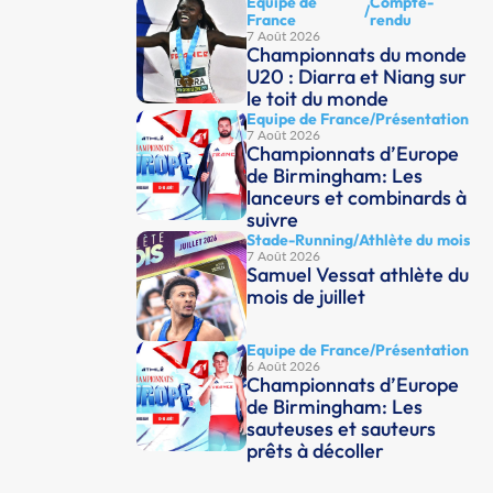
Equipe de
Compte-
/
France
rendu
7 Août 2026
Championnats du monde
U20 : Diarra et Niang sur
le toit du monde
Equipe de France
/
Présentation
7 Août 2026
Championnats d’Europe
de Birmingham: Les
lanceurs et combinards à
suivre
Stade-Running
/
Athlète du mois
7 Août 2026
Samuel Vessat athlète du
mois de juillet
Equipe de France
/
Présentation
6 Août 2026
Championnats d’Europe
de Birmingham: Les
sauteuses et sauteurs
prêts à décoller