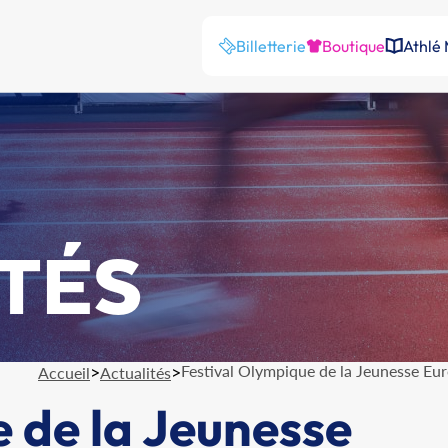
Billetterie
Boutique
Athlé
TÉS
>
>
Festival Olympique de la Jeunesse Eu
Accueil
Actualités
 de la Jeunesse