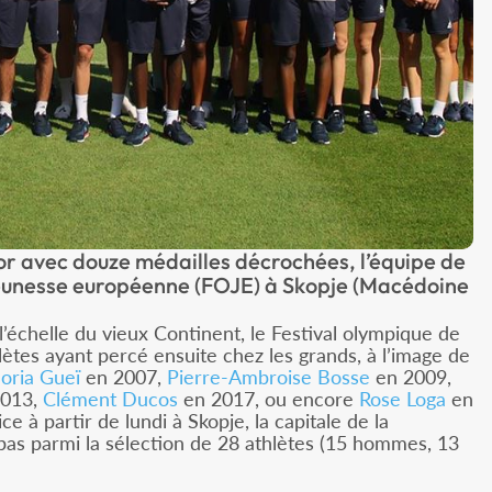
or avec douze médailles décrochées, l’équipe de
jeunesse européenne (FOJE) à Skopje (Macédoine
’échelle du vieux Continent, le Festival olympique de
tes ayant percé ensuite chez les grands, à l’image de
loria Gueï
en 2007,
Pierre-Ambroise Bosse
en 2009,
2013,
Clément Ducos
en 2017, ou encore
Rose Loga
en
e à partir de lundi à Skopje, la capitale de la
as parmi la sélection de 28 athlètes (15 hommes, 13