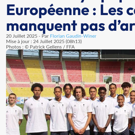
Européenne : Les c
manquent pas d’a
20 Juillet 2025 - Par
Florian Gaudin-Winer
Mise à jour : 24 Juillet 2025 (08h13)
Photos : © Patrick Gellens / FFA