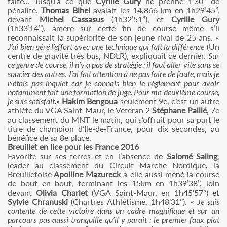
faite… Jusqu’à ce que
Cyrille Gury
ne prenne 1’30’’ de
pénalité.
Thomas Bihel
avalait les 14,866 km en 1h29’45’’,
devant
Michel Cassasus
(1h32’51’’), et
Cyrille Gury
(1h33’14’’), amère sur cette fin de course même s’il
reconnaissait la supériorité de son jeune rival de 25 ans. «
J’ai bien géré l’effort avec une technique qui fait la différence
(Un
centre de gravité très bas, NDLR), expliquait ce dernier.
Sur
ce genre de course, il n’y a pas de stratégie : il faut aller vite sans se
soucier des autres. J’ai fait attention à ne pas faire de faute, mais je
n’étais pas inquiet car je connais bien le règlement pour avoir
notamment fait une formation de juge. Pour ma deuxième course,
je suis satisfait.
»
Hakim Bengoua
seulement 9e, c’est un autre
athlète du VGA Saint-Maur, le Vétéran 2
Stéphane Paillé
, 7e
au classement du MNT le matin, qui s’offrait pour sa part le
titre de champion d’Ile-de-France, pour dix secondes, au
bénéfice de sa 8e place.
Breuillet en lice pour les France 2016
Favorite sur ses terres et en l’absence de
Salomé Saling
,
leader au classement du Circuit Marche Nordique, la
Breuilletoise
Apolline Mazureck
a elle aussi mené la course
de bout en bout, terminant les 15km en 1h39’38’’, loin
devant
Olivia Charlet
(VGA Saint-Maur, en 1h45’57’’) et
Sylvie Chranuski
(Chartres Athlétisme, 1h48’31’’). «
Je suis
contente de cette victoire dans un cadre magnifique et sur un
parcours pas aussi tranquille qu’il y paraît : le premier faux plat