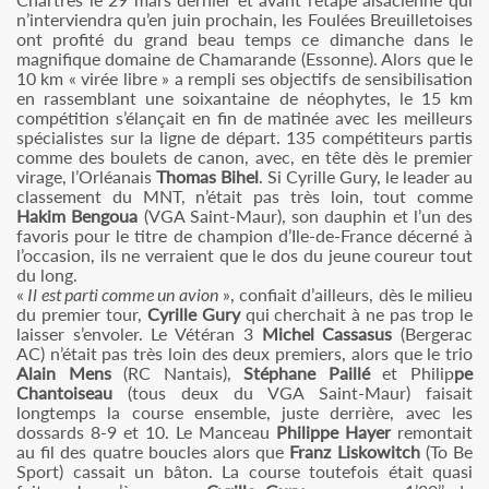
n’interviendra qu’en juin prochain, les Foulées Breuilletoises
ont profité du grand beau temps ce dimanche dans le
magnifique domaine de Chamarande (Essonne). Alors que le
10 km « virée libre » a rempli ses objectifs de sensibilisation
en rassemblant une soixantaine de néophytes, le 15 km
compétition s’élançait en fin de matinée avec les meilleurs
spécialistes sur la ligne de départ. 135 compétiteurs partis
comme des boulets de canon, avec, en tête dès le premier
virage, l’Orléanais
Thomas Bihel
. Si Cyrille Gury, le leader au
classement du MNT, n’était pas très loin, tout comme
Hakim Bengoua
(VGA Saint-Maur), son dauphin et l’un des
favoris pour le titre de champion d’Ile-de-France décerné à
l’occasion, ils ne verraient que le dos du jeune coureur tout
du long.
«
Il est parti comme un avion
», confiait d’ailleurs, dès le milieu
du premier tour,
Cyrille Gury
qui cherchait à ne pas trop le
laisser s’envoler. Le Vétéran 3
Michel Cassasus
(Bergerac
AC) n’était pas très loin des deux premiers, alors que le trio
Alain Mens
(RC Nantais),
Stéphane Paillé
et Philip
pe
Chantoiseau
(tous deux du VGA Saint-Maur) faisait
longtemps la course ensemble, juste derrière, avec les
dossards 8-9 et 10. Le Manceau
Philippe Hayer
remontait
au fil des quatre boucles alors que
Franz Liskowitch
(To Be
Sport) cassait un bâton. La course toutefois était quasi