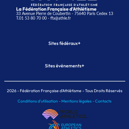
La Fédération Française d'Athlétisme
33 Avenue Pierre de Coubertin - 75640 Paris Cedex 13
T.01 53 80 70 00
- ffa@athle.fr
+
Sites fédéraux
SI-FFA
CALORG
+
Sites événements
Plateforme Formation
Meeting de Paris
Meeting de Paris indoor
MAIF Ekiden de Paris
2026
- Fédération Française d'Athlétisme - Tous Droits Réservés
Conditions d'utilisation -
Mentions légales -
Contacts