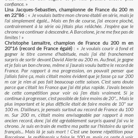
confiance.
»
Lina Jacques-Sebastien, championne de France du 200 m
en 22''86
: «
Je voulais battre mon chrono établi en série, mais je
l'ai simplement égalé... Mais en fin de course, j'ai encore pioché,
contrairement à la série où j'étais plus relâchée. J'espère que le
chrono va continuer à descendre. A Barcelone, je ne me fixe pas de
limites !
»
Christophe Lemaitre, champion de France du 200 m en
20"16 (record de France égalé)
: «
Je voulais courir à fond et
gagner le titre comme d'habitude, mais j'ai été franchement
surpris de sortir devant David Alerte au 200 m. Au final, je gagne
et je fais un bon chrono, même si j'aurais voulu battre le record de
France. Par rapport à ma progression, on pouvait penser que
j'allais faire ça, mais c'était moins évident que je fasse ça sur 200
m car je n'en ai pas fait beaucoup cette saison. C'est sans doute
parce que c'était les France que j'ai été plus rapide. J'avais besoin
de cette compétition pour voir où j'en étais vraiment. Si je
continue à progresser, c'est possible de faire moins de 20"... Mais le
plus important et le plus difficile était de faire moins de 10" sur
100 m. D'ailleurs, je pensais surtout au record de France du 100
m. Sur 200 m, c'était moins envisageable par rapport à mon
ancien record, donc j'ai été agréablement surpris quand j'ai vu le
chrono. Je suis en train de mettre ma patte sur l'histoire du sprint
français... Mais là je suis mort ! C'est une bonne répétition pour
Barcelone. Je préférerais y faire le 100 m, mais ça reste à voir