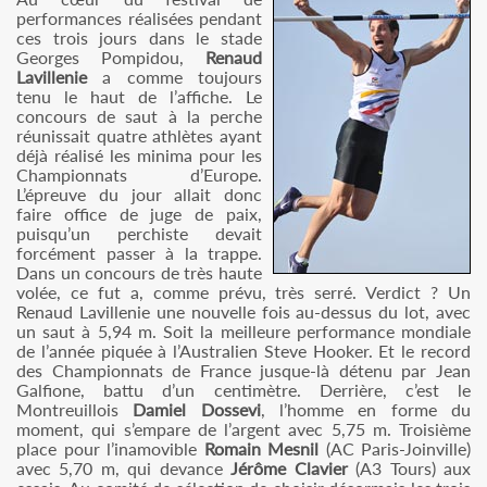
performances réalisées pendant
ces trois jours dans le stade
Georges Pompidou,
Renaud
Lavillenie
a comme toujours
tenu le haut de l’affiche. Le
concours de saut à la perche
réunissait quatre athlètes ayant
déjà réalisé les minima pour les
Championnats d’Europe.
L’épreuve du jour allait donc
faire office de juge de paix,
puisqu’un perchiste devait
forcément passer à la trappe.
Dans un concours de très haute
volée, ce fut a, comme prévu, très serré. Verdict ? Un
Renaud Lavillenie une nouvelle fois au-dessus du lot, avec
un saut à 5,94 m. Soit la meilleure performance mondiale
de l’année piquée à l’Australien Steve Hooker. Et le record
des Championnats de France jusque-là détenu par Jean
Galfione, battu d’un centimètre. Derrière, c’est le
Montreuillois
Damiel Dossevi
, l’homme en forme du
moment, qui s’empare de l’argent avec 5,75 m. Troisième
place pour l’inamovible
Romain Mesnil
(AC Paris-Joinville)
avec 5,70 m, qui devance
Jérôme Clavier
(A3 Tours) aux