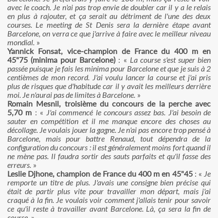
avec le coach. Je n'ai pas trop envie de doubler car il y a le relais
en plus à rajouter, et ça serait au détriment de l'une des deux
courses. Le meeting de St Denis sera la dernière étape avant
Barcelone, on verra ce que j'arrive à faire avec le meilleur niveau
mondial.
»
Yannick Fonsat, vice-champion de France du 400 m en
45"75 (minima pour Barcelone)
: «
La course s'est super bien
passée puisque je fais les minima pour Barcelone et que je suis à 2
centièmes de mon record. J'ai voulu lancer la course et j'ai pris
plus de risques que d'habitude car il y avait les meilleurs derrière
moi. Je n'aurai pas de limites à Barcelone.
»
Romain Mesnil, troisième du concours de la perche avec
5,70 m
: «
J'ai commencé le concours assez bas. J'ai besoin de
sauter en compétition et il me manque encore des choses au
décollage. Je voulais jouer la gagne. Je n'ai pas encore trop pensé à
Barcelone, mais pour battre Renaud, tout dépendra de la
configuration du concours : il est généralement moins fort quand il
ne mène pas. Il faudra sortir des sauts parfaits et qu'il fasse des
erreurs.
»
Leslie Djhone, champion de France du 400 m en 45"45
: «
Je
remporte un titre de plus. J'avais une consigne bien précise qui
était de partir plus vite pour travailler mon départ, mais j'ai
craqué à la fin. Je voulais voir comment j'allais tenir pour savoir
ce qu'il reste à travailler avant Barcelone. Là, ça sera la fin de
course.
»