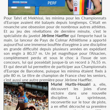
Pour Tahri et Mekhissi, les minima pour les Championnats
d’Europe avaient été balayés depuis longtemps. C’était en
revanche une obsession pour de nombreux autres athlètes.
Et au jeu des révélations de dernière minute, c’est le
spécialiste du javelot
Jérôme Haeffler
qui l’emporte haut la
main. Le lanceur de Pays de Colmar Athlétisme a apporté
aujourd’hui une immense bouffée d’oxygène à une discipline
en grande difficulté depuis plusieurs années en expédiant
son engin à 80,37 m. Un jet magnifique pour l’Alsacien,
complètement perdu et sous le choc à l’issue de son
concours, lui qui possédait jusque-là un record à 76,55 m.
Et qui devrait lui permettre de participer aux Championnats
d’Europe de Barcelone, puisque les minima étaient fixés à
pile 80 m. Le titre de champion de France chez les seniors,
c’est aussi une autre première pour Jérôme Haeffler.
Muriel Hurtis-Houairi
a, elle,
découvert les joies d’une
victoire dans une nouvelle
discipline. La sprinteuse,
reconvertie sur le tour de piste,
a en effet décroché sa première