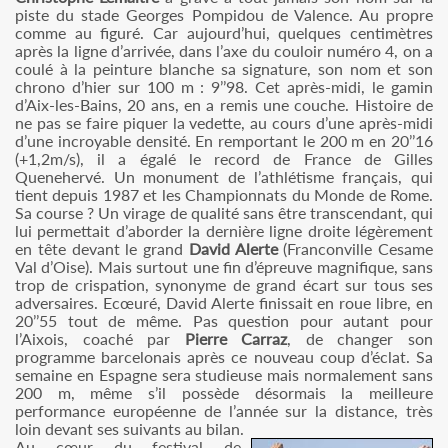
piste du stade Georges Pompidou de Valence. Au propre
comme au figuré. Car aujourd’hui, quelques centimètres
après la ligne d’arrivée, dans l’axe du couloir numéro 4, on a
coulé à la peinture blanche sa signature, son nom et son
chrono d’hier sur 100 m : 9’’98. Cet après-midi, le gamin
d’Aix-les-Bains, 20 ans, en a remis une couche. Histoire de
ne pas se faire piquer la vedette, au cours d’une après-midi
d’une incroyable densité. En remportant le 200 m en 20’’16
(+1,2m/s), il a égalé le record de France de Gilles
Quenehervé. Un monument de l’athlétisme français, qui
tient depuis 1987 et les Championnats du Monde de Rome.
Sa course ? Un virage de qualité sans être transcendant, qui
lui permettait d’aborder la dernière ligne droite légèrement
en tête devant le grand
David Alerte
(Franconville Cesame
Val d’Oise). Mais surtout une fin d’épreuve magnifique, sans
trop de crispation, synonyme de grand écart sur tous ses
adversaires. Ecœuré, David Alerte finissait en roue libre, en
20’’55 tout de même. Pas question pour autant pour
l’Aixois, coaché par
Pierre Carraz
, de changer son
programme barcelonais après ce nouveau coup d’éclat. Sa
semaine en Espagne sera studieuse mais normalement sans
200 m, même s’il possède désormais la meilleure
performance européenne de l’année sur la distance, très
loin devant ses suivants au bilan.
Au cœur du festival de