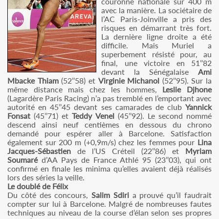
couronne nationale sur 400 m
avec la manière. La sociétaire de
l’AC Paris-Joinville a pris des
risques en démarrant très fort.
La dernière ligne droite a été
difficile. Mais Muriel a
superbement résisté pour, au
final, une victoire en 51’’82
devant la Sénégalaise
Ami
Mbacke Thiam
(52’’58) et
Virginie Michanol
(52’’95). Sur la
même distance mais chez les hommes,
Leslie Djhone
(Lagardère Paris Racing) n’a pas tremblé en l’emportant avec
autorité en 45’’45 devant ses camarades de club
Yannick
Fonsat
(45’’71) et
Teddy Venel
(45’’92). Le second nommé
descend ainsi neuf centièmes en dessous du chrono
demandé pour espérer aller à Barcelone. Satisfaction
également sur 200 m (+0,9m/s) chez les femmes pour
Lina
Jacques-Sébastien
de l’US Créteil (22’’86) et
Myriam
Soumaré
d’AA Pays de France Athlé 95 (23’’03), qui ont
confirmé en finale les minima qu’elles avaient déjà réalisés
lors des séries la veille.
Le doublé de Félix
Du côté des concours,
Salim Sdiri
a prouvé qu’il faudrait
compter sur lui à Barcelone. Malgré de nombreuses fautes
techniques au niveau de la course d’élan selon ses propres