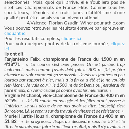
sélectionnés. Mais, quoi qu’il arrive, elle n’oubliera pas de
sitôt ces Championnats de France Elite. Comme tous les
spectateurs, témoins de trois jours d’athlétisme d’une
qualité peut-être jamais vue au niveau national.
A Valence, Florian Gaudin-Winer pour athle.com
Vous pouvez retrouver les résultats épreuve par épreuve en
cliquant ici
Pour les résultats complets,
cliquez ici
Pour voir quelques photos de la troisième journée,
cliquez
ici
Ils ont dit
:
Fanjanteino Felix, championne de France du 1500 m en
4'18''71
: «
La course s'est bien passée. On est parties trop
lentement, mais comme j'avais déjà fait le 800 m, j'ai préféré
attendre de voir comment ça se passait. J'avais les jambes un peu
lourdes par rapport à hier, mais à la fin ça a été et je ne voulais
rien lâcher. Je vais courir le 1500 m de St Denis où j'essaierai de
faire mieux, on verra ce que ça donne avec les meilleures.
»
Virginie Michanol, vice-championne de France du 400 m en
52"95
: «
J'ai dû courir en aveugle et les filles m'ont passée à
l'intérieur. Je suis déçue de ne pas avoir le titre. L'objectif, c'est
Barcelone. Là, je repars sur du travail de vitesse et de résistance.
»
Muriel Hurtis-Houairi, championne de France du 400 m en
51''82
: «
Je progresse... J'espérais descendre sous les 52'' et le
titre. Je partais pour faire le meilleur résultat, mais il n'y avait rien