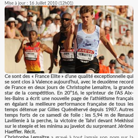
Mise à jour : 16 Juillet 2010 (12h01)
Ce sont des « France Elite » d’une qualité exceptionnelle qui
se sont clos à Valence aujourd’hui, avec le deuxième record
de France en deux jours de Christophe Lemaitre, la grande
star de la compétition. En 20’’16, le sprinteur de l’AS Aix-
les-Bains a écrit une nouvelle page de l’athlétisme français
en égalant la meilleure performance française de tous les
temps détenue par Gilles Quénéhervé depuis 1987. Autres
temps forts de ce samedi de folie : les 5,94 m de Renaud
Lavillenie à la perche, la victoire de Tahri devant Mekhissi
sur le steeple et les minima au javelot du surprenant Jérôme
Haeffler. Récit.
Christophe Lemaitre
a gravé à tout jamais son nom sur la