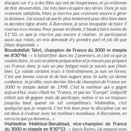
d'acquis car il y a des filles qui ont de l'expérience, et ça m'étonne
de finir devant elles. J'ai très bien récupéré des séries. Donc je suis
vraiment satisfaite. Mais je n'arrive pas vraiment encore à gérer
la distance. J'ai essayé de partir plus lentement pour être bien dans
la dernière ligne droite. A Barcelone, je serai incapable de faire 3
courses à ce niveau. Pour passer en finale, il faudra faire moins de
51"50, ce que je n'arrive pas encore à réaliser. Je participerai
aussi aux relais, on m'a demandé d'y prendre part et j'ai dit que
j'étais disponible.
»
Bouabdellah Tahri, champion de France du 3000 m steeple
en 8'30''46
: «
Il fallait finir dans les 2 premiers, et c'est ce que je
voulais faire. Je suis en pleine préparation et je n'avais pas préparé
ces France, donc je suis un peu fatigué mais je savais que j'étais
bien. Ça valide certains trucs à l'entraînement, je suis en forme.
C'est une bonne course et de bon augure pour la suite, ça donne
confiance. Je profite, mon dernier titre de champion de France sur
3000 m steeple datait de 1998. C'est le meilleur qui a gagné
aujourd'hui, mais c'était les "France, et pas les "Europe". L'objectif
n'était pas de gagner mais de participer, même si on va toujours
jusqu'au bout quand on est compétiteurs. Mahiedine, c'est
quelqu'un que je respecte. C'est très bien pour la discipline car on
est deux à rivaliser avec les meilleurs mondiaux. A Barcelone, on
verra ce que ça donnera...
»
Mahiedine Mekhissi-Benabbad, vice-champion de France
du 3000 m steeple en 8'30''53
: «
Après Reims, j'ai entamé mon