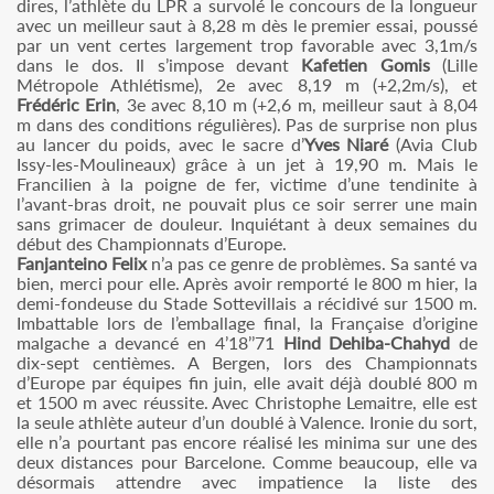
dires, l’athlète du LPR a survolé le concours de la longueur
avec un meilleur saut à 8,28 m dès le premier essai, poussé
par un vent certes largement trop favorable avec 3,1m/s
dans le dos. Il s’impose devant
Kafetien Gomis
(Lille
Métropole Athlétisme), 2e avec 8,19 m (+2,2m/s), et
Frédéric Erin
, 3e avec 8,10 m (+2,6 m, meilleur saut à 8,04
m dans des conditions régulières). Pas de surprise non plus
au lancer du poids, avec le sacre d’
Yves Niaré
(Avia Club
Issy-les-Moulineaux) grâce à un jet à 19,90 m. Mais le
Francilien à la poigne de fer, victime d’une tendinite à
l’avant-bras droit, ne pouvait plus ce soir serrer une main
sans grimacer de douleur. Inquiétant à deux semaines du
début des Championnats d’Europe.
Fanjanteino Felix
n’a pas ce genre de problèmes. Sa santé va
bien, merci pour elle. Après avoir remporté le 800 m hier, la
demi-fondeuse du Stade Sottevillais a récidivé sur 1500 m.
Imbattable lors de l’emballage final, la Française d’origine
malgache a devancé en 4’18’’71
Hind Dehiba-Chahyd
de
dix-sept centièmes. A Bergen, lors des Championnats
d’Europe par équipes fin juin, elle avait déjà doublé 800 m
et 1500 m avec réussite. Avec Christophe Lemaitre, elle est
la seule athlète auteur d’un doublé à Valence. Ironie du sort,
elle n’a pourtant pas encore réalisé les minima sur une des
deux distances pour Barcelone. Comme beaucoup, elle va
désormais attendre avec impatience la liste des