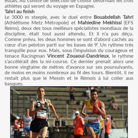
essais. Au comité de sélection de choisir désormais les trois
athlètes qui seront du voyage en Espagne.
Tahri au finish
Le 3000 m steeple, avec le duel entre
Bouabdellah Tahri
(Athlétisme Metz Métropole) et
Mahiedine Mekhissi
(EFS
Reims), deux des tous meilleurs spécialistes mondiaux de la
discipline, était tout aussi attendu. Et il n’a pas déçu.
Comme prévu, les deux hommes se sont d’abord cachés au
cœur d’un peloton parti sur les bases de 9’. Un rythme très
tranquille pour eux. Mais, sous l’impulsion du courageux et
tenace Racingman
Vincent Zouaoui-Dandrieux
, le rythme
s’accélérait dès la mi-course. Ce dernier prenait alors une
bonne vingtaine de mètres d’avance sur ses poursuivants,
de moins en moins nombreux au fil des tours. Bientôt, il ne
restait plus que le Messin et le Rémois à lui coller aux
basques.