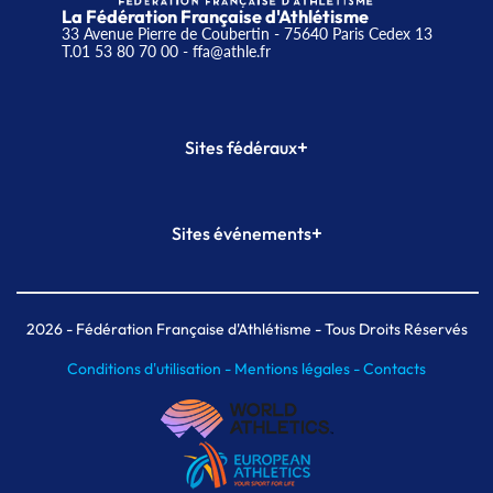
La Fédération Française d'Athlétisme
33 Avenue Pierre de Coubertin - 75640 Paris Cedex 13
T.01 53 80 70 00
- ffa@athle.fr
+
Sites fédéraux
SI-FFA
CALORG
+
Sites événements
Plateforme Formation
Meeting de Paris
Meeting de Paris indoor
MAIF Ekiden de Paris
2026
- Fédération Française d'Athlétisme - Tous Droits Réservés
Conditions d'utilisation -
Mentions légales -
Contacts