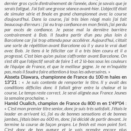
dernier gros cycle d'entraînement de l'année, donc je savais que je
serais fatigué. J'ai fait une grosse séance avant-hier. L'objectif était
de simuler série et finale en grand championnat avec la course
d'aujourd'hui. Dans la course, j'ai très bien réagi mais j'ai fait
beaucoup d'erreurs : j'ai eu trop confiance en mon finish, j'ai perdu
par excès de confiance. Je passe mal la dernière barrière
contrairement à Bob. Il faudra partir d'un peu plus loin à
Barcelone car j'ai trop attendu pour accélérer. Aujourd'hui, c'était
une sorte de répétition avant Barcelone où il y aura le vrai duel
avec Bob. Je tiens à le féliciter car il a très bien couru et il a
progressé. C'est bien qu'on puisse s'affronter avant Barcelone. On
s'est dit que l'objectif serait de faire 1 et 2 là-bas sous les couleurs
de l'équipe de France, et que le meilleur gagne. Je ne m'inquiète
pas, mais il faudra faire attention à tous les adversaires.
»
Aisseta Diawara, championne de France du 100 m haies en
13''21
: «
Je suis contente de remporter le titre. Il y avait des
conditions difficiles donc il fallait gérer entre la chaleur et la
course. Le temps reste correct. Je serai alignée aux France Jeunes
la semaine prochaine.
»
Hamid Oualich, champion de France du 800 m en 1'49''04
:
«
C'est mon premier titre senior, donc je suis très satisfait. J'étais le
leader en arrivant ici, j'ai eu de bonnes sensations et de bonnes
jambes, j'étais bien au 600 m, donc j'ai décidé de partir devant. Je
termine la course de façon propre. Le finish est mon point fort.
C'est donc de bon augure et je vais prendre encore plus