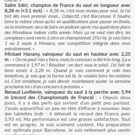
Salim Sdiri, champion de France du saut en longueur avec
8,28 m (+3.1 m/s)
: «
8,28 m, c'est mon niveau pour moi. Je l'ai
fait dès mon premier essai... L'objectif, c'est Barcelone. Il faudra
faire la même chose qu'ici en qualifications pour passer en finale,
où le minimum sera de faire un podium après ma quatrième place
des Mondiaux Indoor cette année. Mais ça ne veut rien dire, les
compteurs sont remis à zéro en championnat. D'ici-là, je vais faire
1 ou 2 sauts à Monaco, une compétition intégrée dans mon
entraînement.
»
Mickael Hanany, vainqueur du saut en hauteur avec 2,25
m
:
« On ne peut rien y faire, mais le concours a été très long. Ça a
commencé à 1,97 m ! Résultat : on dort sous le soleil. J’ai fait de
bons essais à 2,28 m. Quand je vois comment je rate mes
tentatives, je sais que la forme est là. Je voulais faire les minima
ici. C’est embêtant, je vais devoir maintenant sauter la semaine
prochaine lors d’un concours à pression. »
Renaud Lavillenie, vainqueur du saut à la perche avec 5,94
m (record des Championnats de France)
:
«
Depuis deux
jours, il y a des perfs qui sortent d’un petit peu partout.
J’avais aujourd’hui un peu en tête d’effacer à nouveau Jean
des tablettes (ndlr : il détenait le record des France avec
5,93 m). Ma performance est une grosse satisfaction. Tout
est en progrès. Je suis vraiment content. Ma préparation
est optimale pour Barcelone. Je suis nettement plus serein