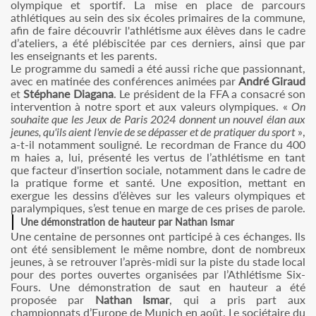
olympique et sportif. La mise en place de parcours
athlétiques au sein des six écoles primaires de la commune,
afin de faire découvrir l'athlétisme aux élèves dans le cadre
d’ateliers, a été plébiscitée par ces derniers, ainsi que par
les enseignants et les parents.
Le programme du samedi a été aussi riche que passionnant,
avec en matinée des conférences animées par
André Giraud
et
Stéphane Diagana
. Le président de la FFA a consacré son
intervention à notre sport et aux valeurs olympiques. «
On
souhaite que les Jeux de Paris 2024 donnent un nouvel élan aux
jeunes, qu'ils aient l'envie de se dépasser et de pratiquer du sport
»,
a-t-il notamment souligné. Le recordman de France du 400
m haies a, lui, présenté les vertus de l’athlétisme en tant
que facteur d'insertion sociale, notamment dans le cadre de
la pratique forme et santé. Une exposition, mettant en
exergue les dessins d’élèves sur les valeurs olympiques et
paralympiques, s’est tenue en marge de ces prises de parole.
Une démonstration de hauteur par Nathan Ismar
Une centaine de personnes ont participé à ces échanges. Ils
ont été sensiblement le même nombre, dont de nombreux
jeunes, à se retrouver l’après-midi sur la piste du stade local
pour des portes ouvertes organisées par l’Athlétisme Six-
Fours. Une démonstration de saut en hauteur a été
proposée par
Nathan Ismar
, qui a pris part aux
championnats d’Europe de Munich en août. Le sociétaire du