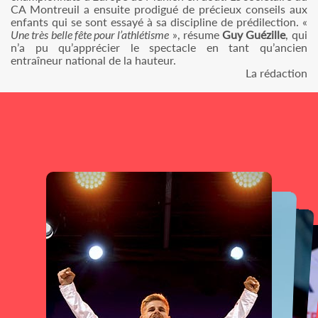
CA Montreuil a ensuite prodigué de précieux conseils aux
enfants qui se sont essayé à sa discipline de prédilection. «
Une très belle fête pour l’athlétisme
», résume
Guy Guézille
, qui
n’a pu qu’apprécier le spectacle en tant qu’ancien
entraîneur national de la hauteur.
La rédaction