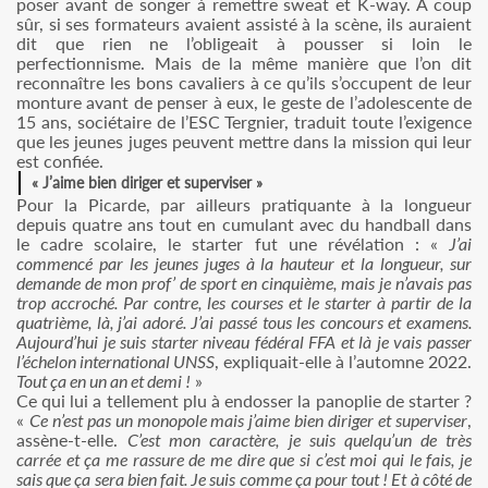
poser avant de songer à remettre sweat et K-way. A coup
sûr, si ses formateurs avaient assisté à la scène, ils auraient
dit que rien ne l’obligeait à pousser si loin le
perfectionnisme. Mais de la même manière que l’on dit
reconnaître les bons cavaliers à ce qu’ils s’occupent de leur
monture avant de penser à eux, le geste de l’adolescente de
15 ans, sociétaire de l’ESC Tergnier, traduit toute l’exigence
que les jeunes juges peuvent mettre dans la mission qui leur
est confiée.
« J’aime bien diriger et superviser »
Pour la Picarde, par ailleurs pratiquante à la longueur
depuis quatre ans tout en cumulant avec du handball dans
le cadre scolaire, le starter fut une révélation : «
J’ai
commencé par les jeunes juges à la hauteur et la longueur, sur
demande de mon prof’ de sport en cinquième, mais je n’avais pas
trop accroché. Par contre, les courses et le starter à partir de la
quatrième, là, j’ai adoré. J’ai passé tous les concours et examens.
Aujourd’hui je suis starter niveau fédéral FFA et là je vais passer
l’échelon international UNSS
, expliquait-elle à l’automne 2022.
Tout ça en un an et demi !
»
Ce qui lui a tellement plu à endosser la panoplie de starter ?
«
Ce n’est pas un monopole mais j’aime bien diriger et superviser
,
assène-t-elle.
C’est mon caractère, je suis quelqu’un de très
carrée et ça me rassure de me dire que si c’est moi qui le fais, je
sais que ça sera bien fait. Je suis comme ça pour tout ! Et à côté de