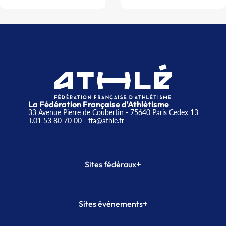
La Fédération Française d'Athlétisme
33 Avenue Pierre de Coubertin - 75640 Paris Cedex 13
T.01 53 80 70 00
- ffa@athle.fr
+
Sites fédéraux
SI-FFA
CALORG
+
Sites événements
Plateforme Formation
Meeting de Paris