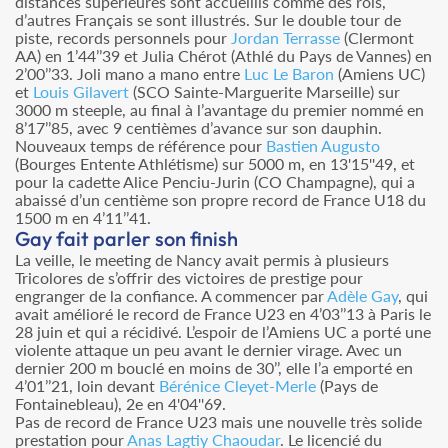
distances supérieures sont accueillis comme des rois,
d’autres Français se sont illustrés. Sur le double tour de
piste, records personnels pour
Jordan Terrasse
(Clermont
AA) en 1’44’’39 et Julia Chérot (Athlé du Pays de Vannes) en
2’00’’33. Joli mano a mano entre
Luc Le Baron
(Amiens UC)
et
Louis Gilavert
(SCO Sainte-Marguerite Marseille) sur
3000 m steeple, au final à l’avantage du premier nommé en
8’17’’85, avec 9 centièmes d’avance sur son dauphin.
Nouveaux temps de référence pour
Bastien Augusto
(Bourges Entente Athlétisme) sur 5000 m, en 13'15''49, et
pour la cadette Alice Penciu-Jurin (CO Champagne), qui a
abaissé d’un centième son propre record de France U18 du
1500 m en 4’11’’41.
Gay fait parler son finish
La veille, le meeting de Nancy avait permis à plusieurs
Tricolores de s’offrir des victoires de prestige pour
engranger de la confiance. A commencer par
Adèle Gay
, qui
avait amélioré le record de France U23 en 4’03’’13 à Paris le
28 juin et qui a récidivé. L’espoir de l’Amiens UC a porté une
violente attaque un peu avant le dernier virage. Avec un
dernier 200 m bouclé en moins de 30’’, elle l’a emporté en
4’01’’21, loin devant
Bérénice Cleyet-Merle
(Pays de
Fontainebleau), 2e en 4'04''69.
Pas de record de France U23 mais une nouvelle très solide
prestation pour
Anas Lagtiy Chaoudar
. Le licencié du