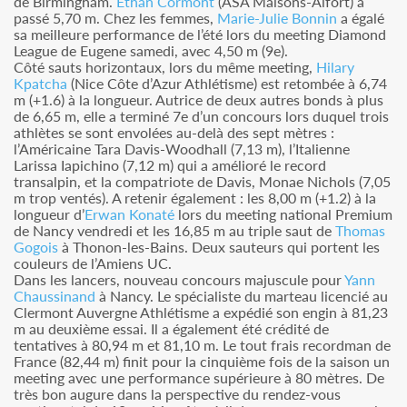
de Birmingham.
Ethan Cormont
(ASA Maisons-Alfort) a
passé 5,70 m. Chez les femmes,
Marie-Julie Bonnin
a égalé
sa meilleure performance de l’été lors du meeting Diamond
League de Eugene samedi, avec 4,50 m (9e).
Côté sauts horizontaux, lors du même meeting,
Hilary
Kpatcha
(Nice Côte d’Azur Athlétisme) est retombée à 6,74
m (+1.6) à la longueur. Autrice de deux autres bonds à plus
de 6,65 m, elle a terminé 7e d’un concours lors duquel trois
athlètes se sont envolées au-delà des sept mètres :
l’Américaine Tara Davis-Woodhall (7,13 m), l’Italienne
Larissa Iapichino (7,12 m) qui a amélioré le record
transalpin, et la compatriote de Davis, Monae Nichols (7,05
m trop ventés). A retenir également : les 8,00 m (+1.2) à la
longueur d’
Erwan Konaté
lors du meeting national Premium
de Nancy vendredi et les 16,85 m au triple saut de
Thomas
Gogois
à Thonon-les-Bains. Deux sauteurs qui portent les
couleurs de l’Amiens UC.
Dans les lancers, nouveau concours majuscule pour
Yann
Chaussinand
à Nancy. Le spécialiste du marteau licencié au
Clermont Auvergne Athlétisme a expédié son engin à 81,23
m au deuxième essai. Il a également été crédité de
tentatives à 80,94 m et 81,10 m. Le tout frais recordman de
France (82,44 m) finit pour la cinquième fois de la saison un
meeting avec une performance supérieure à 80 mètres. De
très bon augure dans la perspective du rendez-vous