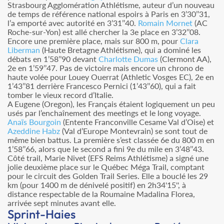
Strasbourg Agglomération Athlétisme, auteur d’un nouveau
de temps de référence national espoirs à Paris en 3’30’’31,
l’a emporté avec autorité en 3’31’’40.
Romain Mornet
(AC
Roche-sur-Yon) est allé chercher la 3e place en 3’32’’08.
Encore une première place, mais sur 800 m, pour
Clara
Liberman
(Haute Bretagne Athlétisme), qui a dominé les
débats en 1’58’’90 devant
Charlotte Dumas
(Clermont AA),
2e en 1’59’’47. Pas de victoire mais encore un chrono de
haute volée pour Louey Ouerrat (Athletic Vosges EC), 2e en
1’43’’81 derrière Francesco Pernici (1’43’’60), qui a fait
tomber le vieux record d’Italie.
A Eugene (Oregon), les Français étaient logiquement un peu
usés par l’enchaînement des meetings et le long voyage.
Anaïs Bourgoin
(Entente Franconville Cesame Val d’Oise) et
Azeddine Habz
(Val d’Europe Montevrain) se sont tout de
même bien battus. La première s’est classée 6e du 800 m en
1’58’’66, alors que le second a fini 9e du mile en 3’48’’43.
Côté trail, Marie Nivet (EFS Reims Athlétisme) a signé une
jolie deuxième place sur le Québec Méga Trail, comptant
pour le circuit des Golden Trail Series. Elle a bouclé les 29
km (pour 1400 m de dénivelé positif) en 2h34'15'', à
distance respectable de la Roumaine Madalina Florea,
arrivée sept minutes avant elle.
Sprint-Haies