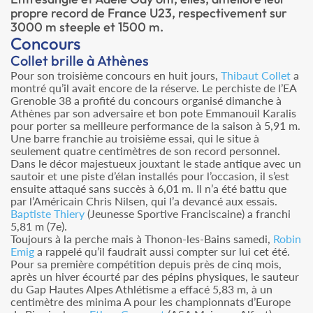
propre record de France U23, respectivement sur
3000 m steeple et 1500 m.
Concours
Collet brille à Athènes
Pour son troisième concours en huit jours,
Thibaut Collet
a
montré qu’il avait encore de la réserve. Le perchiste de l’EA
Grenoble 38 a profité du concours organisé dimanche à
Athènes par son adversaire et bon pote Emmanouil Karalis
pour porter sa meilleure performance de la saison à 5,91 m.
Une barre franchie au troisième essai, qui le situe à
seulement quatre centimètres de son record personnel.
Dans le décor majestueux jouxtant le stade antique avec un
sautoir et une piste d’élan installés pour l’occasion, il s’est
ensuite attaqué sans succès à 6,01 m. Il n’a été battu que
par l’Américain Chris Nilsen, qui l’a devancé aux essais.
Baptiste Thiery
(Jeunesse Sportive Franciscaine) a franchi
5,81 m (7e).
Toujours à la perche mais à Thonon-les-Bains samedi,
Robin
Emig
a rappelé qu’il faudrait aussi compter sur lui cet été.
Pour sa première compétition depuis près de cinq mois,
après un hiver écourté par des pépins physiques, le sauteur
du Gap Hautes Alpes Athlétisme a effacé 5,83 m, à un
centimètre des minima A pour les championnats d’Europe