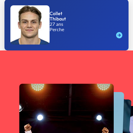
Collet
Thibaut
27 ans
Perche