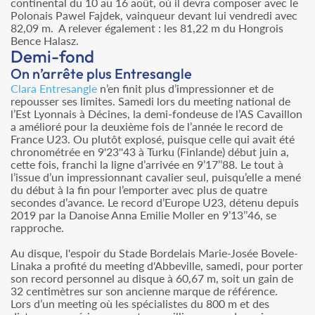
continental du 10 au 16 août, où il devra composer avec le
Polonais Pawel Fajdek, vainqueur devant lui vendredi avec
82,09 m. A relever également : les 81,22 m du Hongrois
Bence Halasz.
Demi-fond
On n’arrête plus Entresangle
Clara Entresangle
n’en finit plus d’impressionner et de
repousser ses limites. Samedi lors du meeting national de
l’Est Lyonnais à Décines, la demi-fondeuse de l’AS Cavaillon
a amélioré pour la deuxième fois de l’année le record de
France U23. Ou plutôt explosé, puisque celle qui avait été
chronométrée en 9'23''43 à Turku (Finlande) début juin a,
cette fois, franchi la ligne d’arrivée en 9’17’’88. Le tout à
l’issue d’un impressionnant cavalier seul, puisqu’elle a mené
du début à la fin pour l’emporter avec plus de quatre
secondes d’avance. Le record d’Europe U23, détenu depuis
2019 par la Danoise Anna Emilie Moller en 9’13’’46, se
rapproche.
Au disque, l'espoir du Stade Bordelais Marie-Josée Bovele-
Linaka a profité du meeting d'Abbeville, samedi, pour porter
son record personnel au disque à 60,67 m, soit un gain de
32 centimètres sur son ancienne marque de référence.
Lors d’un meeting où les spécialistes du 800 m et des