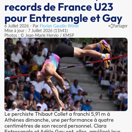
records de France U23
pour Entresangle et Gay
6 Juillet 2026 - Par
Florian Gaudin-Winer
Partager
Mise à jour : 7 Juillet 2026 (11h41)
Photos : © Jean-Marie Hervio / KMSP
Le perchiste Thibaut Collet a franchi 5,91 m à
Athènes dimanche, une performance à quatre
centimètres de son record personnel. Clara
Entresangle et Adèle Gay ont, elles, amélioré leur