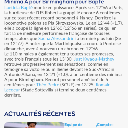
Minima A pour Birmingham pour Bapté
Laeticia Bapté
monte en puissance. Après ses 12’’66 à Paris,
la hurdleuse de l’US Robert a grappillé encore 6 centièmes
sur ce tout récent record personnel à Nancy. Derrière la
locomotive polonaise Pia Skrzyszowska, 1e en 12’’44 (+1.7),
elle a coupé la ligne en 12’’60 (12’’66 en séries), ce qui en
fait la 6e meilleure performeuse française de tous les
temps, alors que
Sacha Alessandrini
a terminé plus loin (3e
en 12’’77). A noter que la Martiniquaise a couru à Pontoise
dimanche, avec à nouveau un chrono en 12’’66.
Le 110 m haies a également tenu toutes ses promesses,
avec trois Français sous les 13’’30.
Just Kwaou-Mathey
retrouve progressivement ses sensations, comme en
témoigne sa victoire au millième devant le Sud-Africain
Antonio Alkana, en 13’’21 (+1.0), à un centième des minima
A pour Birmingham. Record personnel amélioré de 6
centièmes pour
Théo Pedre
(SCUF) en 13’’25.
Romain
Lecoeur
(Stade Sottevillais) termine deux centièmes
derrière.
ACTUALITÉS RÉCENTES
Equipe de
Compte-
/