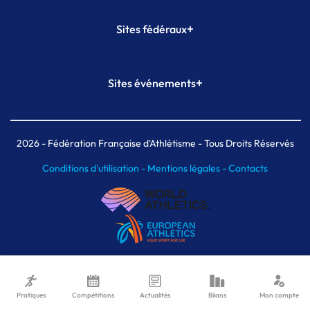
+
Sites fédéraux
SI-FFA
CALORG
+
Sites événements
Plateforme Formation
Meeting de Paris
Meeting de Paris indoor
MAIF Ekiden de Paris
2026
- Fédération Française d'Athlétisme - Tous Droits Réservés
Conditions d'utilisation -
Mentions légales -
Contacts
Pratiques
Compétitions
Actualités
Bilans
Mon compte