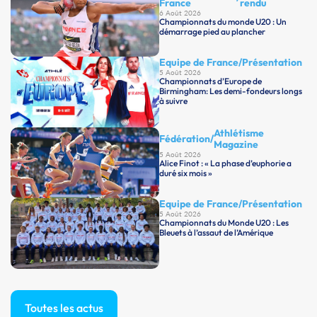
France
rendu
6 Août 2026
Championnats du monde U20 : Un
démarrage pied au plancher
Equipe de France
/
Présentation
5 Août 2026
Championnats d’Europe de
Birmingham: Les demi-fondeurs longs
à suivre
Athlétisme
Fédération
/
Magazine
5 Août 2026
Alice Finot : « La phase d’euphorie a
duré six mois »
Equipe de France
/
Présentation
5 Août 2026
Championnats du Monde U20 : Les
Bleuets à l’assaut de l’Amérique
Toutes les actus