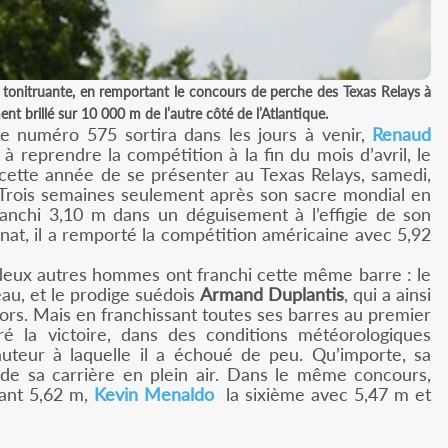
ir tonitruante, en remportant le concours de perche des Texas Relays à
t brillé sur 10 000 m de l’autre côté de l’Atlantique.
le numéro 575 sortira dans les jours à venir,
Renaud
 reprendre la compétition à la fin du mois d’avril, le
cette année de se présenter au Texas Relays, samedi,
 Trois semaines seulement après son sacre mondial en
ranchi 3,10 m dans un déguisement à l’effigie de son
at, il a remporté la compétition américaine avec 5,92
e deux autres hommes ont franchi cette même barre : le
eau, et le prodige suédois
Armand Duplantis
, qui a ainsi
ors. Mais en franchissant toutes ses barres au premier
ré la victoire, dans des conditions météorologiques
auteur à laquelle il a échoué de peu. Qu’importe, sa
 de sa carrière en plein air. Dans le même concours,
sant 5,62 m,
Kevin Menaldo
la sixième avec 5,47 m et