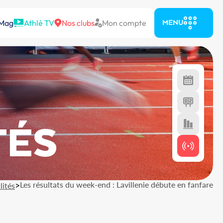
 Mag
Athlé TV
Nos clubs
Mon compte
MENU
TÉS
>
Les résultats du week-end : Lavillenie débute en fanfare
lités