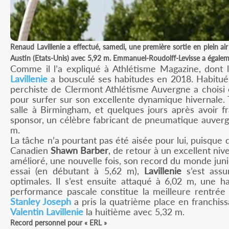
Renaud Lavillenie a effectué, samedi, une première sortie en plein a
Austin (Etats-Unis) avec 5,92 m. Emmanuel-Roudolff-Levisse a égalemen
Comme il l’a expliqué à Athlétisme Magazine, dont 
Lavillenie
a bousculé ses habitudes en 2018. Habitué à
perchiste de Clermont Athlétisme Auvergne a choisi 
pour surfer sur son excellente dynamique hivernale.
salle à Birmingham, et quelques jours après avoir f
sponsor, un célèbre fabricant de pneumatique auvergn
m.
La tâche n’a pourtant pas été aisée pour lui, puisqu
Canadien
Shawn Barber
, de retour à un excellent niv
amélioré, une nouvelle fois, son record du monde juni
essai (en débutant à 5,62 m),
Lavillenie
s’est assu
optimales. Il s’est ensuite attaqué à 6,02 m, une h
performance pascale constitue la meilleure rentrée
Stanley Joseph
a pris la quatrième place en franchis
Valentin Lavillenie
la huitième avec 5,32 m.
Record personnel pour « ERL »