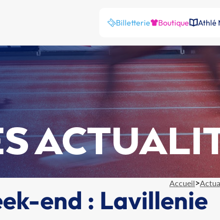
Billetterie
Boutique
Athlé
S ACTUALI
>
Accueil
Actua
ek-end : Lavillenie