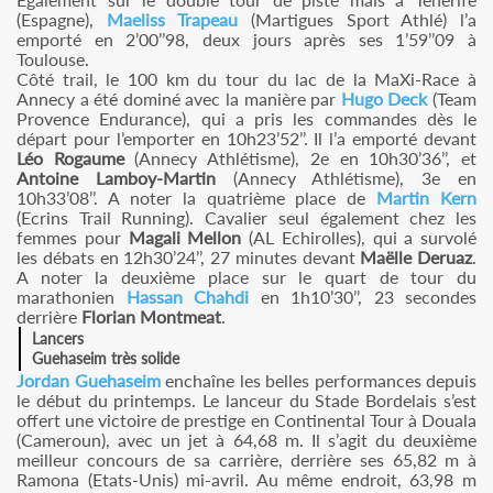
(Espagne),
Maeliss Trapeau
(Martigues Sport Athlé) l’a
emporté en 2’00’’98, deux jours après ses 1’59’’09 à
Toulouse.
Côté trail, le 100 km du tour du lac de la MaXi-Race à
Annecy a été dominé avec la manière par
Hugo Deck
(Team
Provence Endurance), qui a pris les commandes dès le
départ pour l’emporter en 10h23’52’’. Il l’a emporté devant
Léo Rogaume
(Annecy Athlétisme), 2e en 10h30’36’’, et
Antoine Lamboy-Martin
(Annecy Athlétisme), 3e en
10h33’08’’. A noter la quatrième place de
Martin Kern
(Ecrins Trail Running). Cavalier seul également chez les
femmes pour
Magali Mellon
(AL Echirolles), qui a survolé
les débats en 12h30’24’’, 27 minutes devant
Maëlle Deruaz
.
A noter la deuxième place sur le quart de tour du
marathonien
Hassan Chahdi
en 1h10’30’’, 23 secondes
derrière
Florian Montmeat
.
Lancers
Guehaseim très solide
Jordan Guehaseim
enchaîne les belles performances depuis
le début du printemps. Le lanceur du Stade Bordelais s’est
offert une victoire de prestige en Continental Tour à Douala
(Cameroun), avec un jet à 64,68 m. Il s’agit du deuxième
meilleur concours de sa carrière, derrière ses 65,82 m à
Ramona (Etats-Unis) mi-avril. Au même endroit, 63,98 m