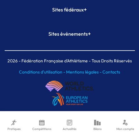
+
Sites fédéraux
SI-FFA
CALORG
+
Sites événements
Plateforme Formation
Meeting de Paris
Meeting de Paris indoor
MAIF Ekiden de Paris
2026
- Fédération Française d'Athlétisme - Tous Droits Réservés
Conditions d'utilisation -
Mentions légales -
Contacts
Pratiques
Compétitions
Actualités
Bilans
Mon compte