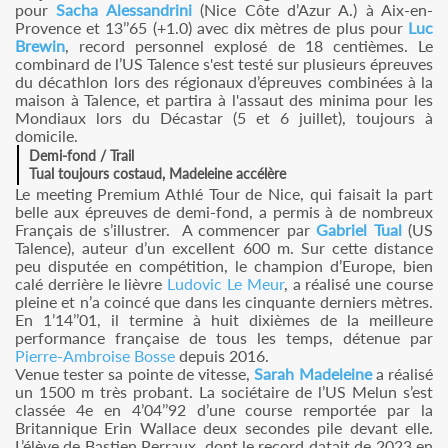
pour
Sacha Alessandrini
(Nice Côte d’Azur A.) à Aix-en-
Provence et 13’’65 (+1.0) avec dix mètres de plus pour
Luc
Brewin
, record personnel explosé de 18 centièmes. Le
combinard de l’US Talence s'est testé sur plusieurs épreuves
du décathlon lors des régionaux d’épreuves combinées à la
maison à Talence, et partira à l'assaut des minima pour les
Mondiaux lors du Décastar (5 et 6 juillet), toujours à
domicile.
Demi-fond / Trail
Tual toujours costaud, Madeleine accélère
Le meeting Premium Athlé Tour de Nice, qui faisait la part
belle aux épreuves de demi-fond, a permis à de nombreux
Français de s’illustrer. A commencer par
Gabriel Tual
(US
Talence), auteur d’un excellent 600 m. Sur cette distance
peu disputée en compétition, le champion d’Europe, bien
calé derrière le lièvre
Ludovic Le Meur
, a réalisé une course
pleine et n’a coincé que dans les cinquante derniers mètres.
En 1’14’’01, il termine à huit dixièmes de la meilleure
performance française de tous les temps, détenue par
Pierre-Ambroise Bosse
depuis 2016.
Venue tester sa pointe de vitesse,
Sarah Madeleine
a réalisé
un 1500 m très probant. La sociétaire de l’US Melun s’est
classée 4e en 4’04’’92 d’une course remportée par la
Britannique Erin Wallace deux secondes pile devant elle.
L’élève de Bastien Perraux, dont le record datait de 2023 en