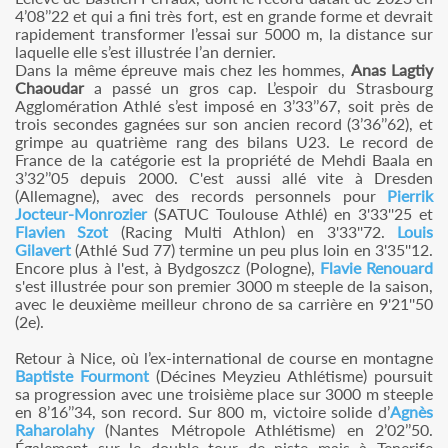
4’08’’22 et qui a fini très fort, est en grande forme et devrait
rapidement transformer l’essai sur 5000 m, la distance sur
laquelle elle s’est illustrée l’an dernier.
Dans la même épreuve mais chez les hommes,
Anas Lagtiy
Chaoudar
a passé un gros cap. L’espoir du Strasbourg
Agglomération Athlé s’est imposé en 3’33’’67, soit près de
trois secondes gagnées sur son ancien record (3’36’’62), et
grimpe au quatrième rang des bilans U23. Le record de
France de la catégorie est la propriété de Mehdi Baala en
3’32’’05 depuis 2000. C'est aussi allé vite à Dresden
(Allemagne), avec des records personnels pour
Pierrik
Jocteur-Monrozier
(SATUC Toulouse Athlé) en 3'33''25 et
Flavien Szot
(Racing Multi Athlon) en 3'33''72.
Louis
Gilavert
(Athlé Sud 77) termine un peu plus loin en 3'35''12.
Encore plus à l'est, à Bydgoszcz (Pologne),
Flavie Renouard
s'est illustrée pour son premier 3000 m steeple de la saison,
avec le deuxième meilleur chrono de sa carrière en 9'21''50
(2e).
Retour à Nice, où l’ex-international de course en montagne
Baptiste Fourmont
(Décines Meyzieu Athlétisme) poursuit
sa progression avec une troisième place sur 3000 m steeple
en 8’16’’34, son record. Sur 800 m, victoire solide d’
Agnès
Raharolahy
(Nantes Métropole Athlétisme) en 2’02’’50.
Également sur le double tour de piste mais à Tenerife