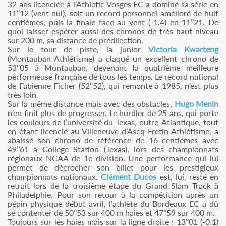
32 ans licenciée à l’Athletic Vosges EC a dominé sa série en
11’’12 (vent nul), soit un record personnel amélioré de huit
centièmes, puis la finale face au vent (-1.4) en 11’’21. De
quoi laisser espérer aussi des chronos de très haut niveau
sur 200 m, sa distance de prédilection.
Sur le tour de piste, la junior
Victoria Kwarteng
(Montauban Athlétisme) a claqué un excellent chrono de
53’’05 à Montauban, devenant la quatrième meilleure
performeuse française de tous les temps. Le record national
de Fabienne Ficher (52’’52), qui remonte à 1985, n’est plus
très loin.
Sur la même distance mais avec des obstacles,
Hugo Menin
n’en finit plus de progresser. Le hurdler de 25 ans, qui porte
les couleurs de l’université du Texas, outre-Atlantique, tout
en étant licencié au Villeneuve d’Ascq Fretin Athlétisme, a
abaissé son chrono de référence de 16 centièmes avec
49’’61 à College Station (Texas), lors des championnats
régionaux NCAA de 1e division. Une performance qui lui
permet de décrocher son billet pour les prestigieux
championnats nationaux.
Clément Ducos
est, lui, resté en
retrait lors de la troisième étape du Grand Slam Track à
Philadelphie. Pour son retour à la compétition après un
pépin physique début avril, l’athlète du Bordeaux EC a dû
se contenter de 50’’53 sur 400 m haies et 47’’59 sur 400 m.
Toujours sur les haies mais sur la ligne droite : 13’’01 (-0.1)