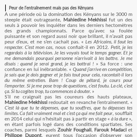
Peur de l’entraînement mais pas des Kényans
A une période où la domination des Kényans sur le 3000 m
steeple était outrageante,
Mahiedine Mekhissi
fut un des
seuls à pouvoir les inquiéter dans les derniers hectomètres
des grands championnats. Parce qu’avec sa foulée
puissante et son regard aussi noir que brillant, il n’avait pas
peur d’eux, et ne s’en cachait pas. «
Les Africains, il faut les
respecter. C’est mon cas
, nous confiait-il en 2012.
Petit, je les
regardais à la télévision. Je les voyais tout le temps gagner. Et je
me demandais pourquoi personne n’arrivait à les battre. Je me
disais : quand je serai grand, je les battrai !
» Sa force : une
confiance en lui inébranlable. «
Quand j’arrive en compétition,
je sais que je dois gagner et je fais tout pour cela, racontait-il lors
du même entretien. Bam ! Coup de pétard, je cours pour
l’emporter. Si je me pose trop de questions, c’est foutu. La clé, c’est
ça. Si tu cogites trop, tu commences à douter.
»
S’il ne craignait pas les coureurs des hauts plateaux,
Mahiedine Mekhissi
redoutait en revanche l’entraînement. «
C’est là que tu te dépenses, que tu souffres, que tu dépasses tes
limites. Ca fait vraiment mal et c’est ça qui me fait peur
, soufflait
en 2014 celui qui n’hésitait pas à partir en stage «
à la dure
»,
en étant parfois logé dans des conditions spartiates. Ses
coaches, parmi lesquels
Zouhir Foughali
,
Farouk Madaci
et
Philippe Dupont
, eurent tous l’occasion d’observer son