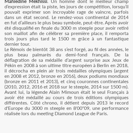
Mahiedine Mekhissi
. Un homme dont le meilleur champ
d’expression était la piste, les jours de compétition, lorsqu’il
pouvait exprimer son incroyable rage de vaincre, parfois
dans un état second. Le rendez-vous continental de 2014
en fut d’ailleurs le plus beau symbole, peut-être. Après avoir
été disqualifié en finale du 3000 m steeple pour avoir retiré
son maillot afin de célébrer sa première place, il remporta
trois jours plus tard le 1500 m grâce à un fantastique
dernier tour.
Le Rémois de bientôt 38 ans s’est forgé, au fil des années, le
plus beau palmarès du demi-fond français. De la
déflagration de sa médaille d’argent surprise aux Jeux de
Pékin en 2008 à son ultime titre européen à Berlin en 2018,
il décrocha en plein air trois médailles olympiques (argent
en 2008 et 2012, bronze en 2016), deux podiums mondiaux
(bronze en 2011 et 2013), et cinq couronnes continentales
(2010, 2012, 2016 et 2018 sur le steeple, 2014 sur 1500 m).
Avant lui, la légende Alain Mimoun était le seul Français à
avoir été médaillé au cours de trois éditions olympiques
différentes. Côté chrono, il détient depuis 2013 le record
d'Europe du 3000 m steeple en 8'00''09, une performance
réalisée lors du meeting Diamond League de Paris.