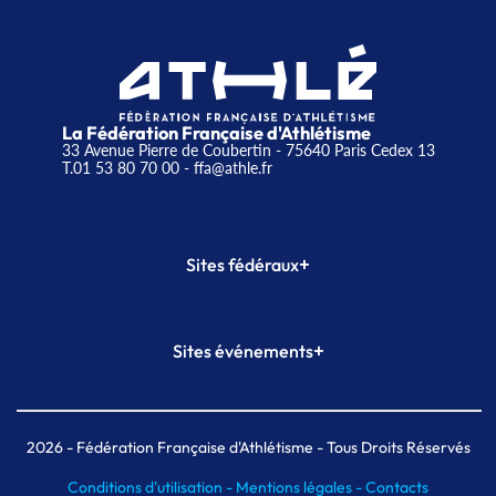
La Fédération Française d'Athlétisme
33 Avenue Pierre de Coubertin - 75640 Paris Cedex 13
T.01 53 80 70 00
- ffa@athle.fr
+
Sites fédéraux
SI-FFA
CALORG
+
Sites événements
Plateforme Formation
Meeting de Paris
Meeting de Paris indoor
MAIF Ekiden de Paris
2026
- Fédération Française d'Athlétisme - Tous Droits Réservés
Conditions d'utilisation -
Mentions légales -
Contacts