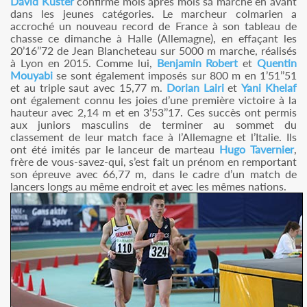
David Kuster
confirme mois après mois sa marche en avant
dans les jeunes catégories. Le marcheur colmarien a
accroché un nouveau record de France à son tableau de
chasse ce dimanche à Halle (Allemagne), en effaçant les
20’16’’72 de Jean Blancheteau sur 5000 m marche, réalisés
à Lyon en 2015. Comme lui,
Benjamin Robert
et
Quentin
Mouyabi
se sont également imposés sur 800 m en 1’51’’51
et au triple saut avec 15,77 m.
Dorian Lairi
et
Yani Khelaf
ont également connu les joies d’une première victoire à la
hauteur avec 2,14 m et en 3’53’’17. Ces succès ont permis
aux juniors masculins de terminer au sommet du
classement de leur match face à l’Allemagne et l’Italie. Ils
ont été imités par le lanceur de marteau
Hugo Tavernier
,
frère de vous-savez-qui, s’est fait un prénom en remportant
son épreuve avec 66,77 m, dans le cadre d’un match de
lancers longs au même endroit et avec les mêmes nations.