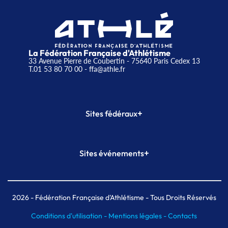
La Fédération Française d'Athlétisme
33 Avenue Pierre de Coubertin - 75640 Paris Cedex 13
T.01 53 80 70 00
- ffa@athle.fr
+
Sites fédéraux
SI-FFA
CALORG
+
Sites événements
Plateforme Formation
Meeting de Paris
Meeting de Paris indoor
MAIF Ekiden de Paris
2026
- Fédération Française d'Athlétisme - Tous Droits Réservés
Conditions d'utilisation -
Mentions légales -
Contacts