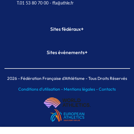
T.01 53 80 70 00
- ffa@athle.fr
+
Sites fédéraux
SI-FFA
CALORG
+
Sites événements
Plateforme Formation
Meeting de Paris
Meeting de Paris indoor
MAIF Ekiden de Paris
2026
- Fédération Française d'Athlétisme - Tous Droits Réservés
Conditions d'utilisation -
Mentions légales -
Contacts