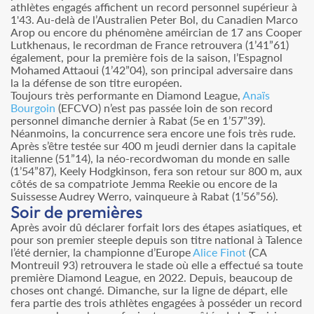
athlètes engagés affichent un record personnel supérieur à
1'43. Au-delà de l’Australien Peter Bol, du Canadien Marco
Arop ou encore du phénomène améircian de 17 ans Cooper
Lutkhenaus, le recordman de France retrouvera (1’41”61)
également, pour la première fois de la saison, l’Espagnol
Mohamed Attaoui (1’42”04), son principal adversaire dans
la la défense de son titre européen.
Toujours très performante en Diamond League,
Anaïs
Bourgoin
(EFCVO) n’est pas passée loin de son record
personnel dimanche dernier à Rabat (5e en 1’57”39).
Néanmoins, la concurrence sera encore une fois très rude.
Après s’être testée sur 400 m jeudi dernier dans la capitale
italienne (51”14), la néo-recordwoman du monde en salle
(1’54”87), Keely Hodgkinson, fera son retour sur 800 m, aux
côtés de sa compatriote Jemma Reekie ou encore de la
Suissesse Audrey Werro, vainqueure à Rabat (1’56”56).
Soir de premières
Après avoir dû déclarer forfait lors des étapes asiatiques, et
pour son premier steeple depuis son titre national à Talence
l’été dernier, la championne d’Europe
Alice Finot
(CA
Montreuil 93) retrouvera le stade où elle a effectué sa toute
première Diamond League, en 2022. Depuis, beaucoup de
choses ont changé. Dimanche, sur la ligne de départ, elle
fera partie des trois athlètes engagées à posséder un record