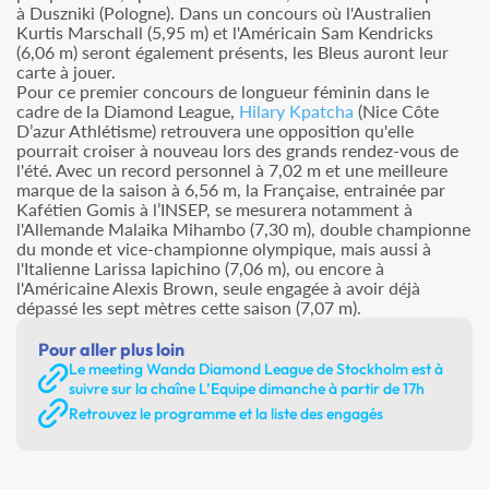
à Duszniki (Pologne). Dans un concours où l'Australien
Kurtis Marschall (5,95 m) et l'Américain Sam Kendricks
(6,06 m) seront également présents, les Bleus auront leur
carte à jouer.
Pour ce premier concours de longueur féminin dans le
cadre de la Diamond League,
Hilary Kpatcha
(Nice Côte
D’azur Athlétisme) retrouvera une opposition qu'elle
pourrait croiser à nouveau lors des grands rendez-vous de
l'été. Avec un record personnel à 7,02 m et une meilleure
marque de la saison à 6,56 m, la Française, entrainée par
Kafétien Gomis à l’INSEP, se mesurera notamment à
l'Allemande Malaika Mihambo (7,30 m), double championne
du monde et vice-championne olympique, mais aussi à
l'Italienne Larissa Iapichino (7,06 m), ou encore à
l'Américaine Alexis Brown, seule engagée à avoir déjà
dépassé les sept mètres cette saison (7,07 m).
Pour aller plus loin
Le meeting Wanda Diamond League de Stockholm est à
suivre sur la chaîne L’Equipe dimanche à partir de 17h
Retrouvez le programme et la liste des engagés