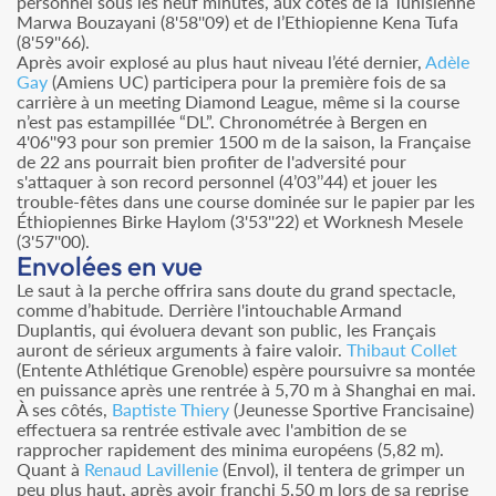
personnel sous les neuf minutes, aux côtés de la Tunisienne
Marwa Bouzayani (8'58''09) et de l’Ethiopienne Kena Tufa
(8'59''66).
Après avoir explosé au plus haut niveau l’été dernier,
Adèle
Gay
(Amiens UC) participera pour la première fois de sa
carrière à un meeting Diamond League, même si la course
n’est pas estampillée “DL”. Chronométrée à Bergen en
4'06''93 pour son premier 1500 m de la saison, la Française
de 22 ans pourrait bien profiter de l'adversité pour
s'attaquer à son record personnel (4’03’’44) et jouer les
trouble-fêtes dans une course dominée sur le papier par les
Éthiopiennes Birke Haylom (3'53''22) et Worknesh Mesele
(3'57''00).
Envolées en vue
Le saut à la perche offrira sans doute du grand spectacle,
comme d’habitude. Derrière l'intouchable Armand
Duplantis, qui évoluera devant son public, les Français
auront de sérieux arguments à faire valoir.
Thibaut Collet
(Entente Athlétique Grenoble) espère poursuivre sa montée
en puissance après une rentrée à 5,70 m à Shanghai en mai.
À ses côtés,
Baptiste Thiery
(Jeunesse Sportive Francisaine)
effectuera sa rentrée estivale avec l'ambition de se
rapprocher rapidement des minima européens (5,82 m).
Quant à
Renaud Lavillenie
(Envol), il tentera de grimper un
peu plus haut, après avoir franchi 5,50 m lors de sa reprise