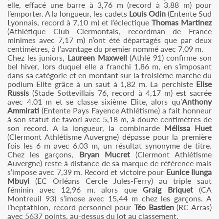
elle, effacé une barre à 3,76 m (record à 3,88 m) pour
l’emporter. A la longueur, les cadets
Louis Odin
(Entente Sud
Lyonnais, record à 7,10 m) et l’éclectique
Thomas Martinez
(Athlétique Club Clermontais, recordman de France
minimes avec 7,17 m) n’ont été départagés que par deux
centimètres, à l’avantage du premier nommé avec 7,09 m.
Chez les juniors,
Laureen Maxwell
(Athlé 91) confirme son
bel hiver, lors duquel elle a franchi 1,86 m, en s’imposant
dans sa catégorie et en montant sur la troisième marche du
podium Elite grâce à un saut à 1,82 m. La perchiste
Elise
Russis
(Stade Sottevillais 76, record à 4,17 m) est sacrée
avec 4,01 m et se classe sixième Elite, alors qu’
Anthony
Ammirati
(Entente Pays Fayence Athlétisme) a fait honneur
à son statut de favori avec 5,18 m, à douze centimètres de
son record. A la longueur, la combinarde
Mélissa Huet
(Clermont Athlétisme Auvergne) dépasse pour la première
fois les 6 m avec 6,03 m, un résultat synonyme de titre.
Chez les garçons,
Bryan Mucret
(Clermont Athlétisme
Auvergne) reste à distance de sa marque de référence mais
s’impose avec 7,39 m. Record et victoire pour
Eunice Ilunga
Mbuyi
(EC Orléans Cercle Jules-Ferry) au triple saut
féminin avec 12,96 m, alors que
Graig Briquet
(CA
Montreuil 93) s’imose avec 15,44 m chez les garçons. A
l’heptathlon, record personnel pour
Téo Bastien
(RC Arras)
avec 5637 points, au-dessus du lot au classement.