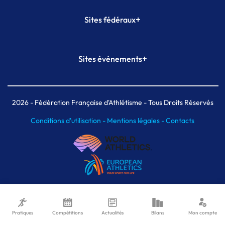
+
Sites fédéraux
SI-FFA
CALORG
+
Sites événements
Plateforme Formation
Meeting de Paris
Meeting de Paris indoor
MAIF Ekiden de Paris
2026
- Fédération Française d'Athlétisme - Tous Droits Réservés
Conditions d'utilisation -
Mentions légales -
Contacts
Pratiques
Compétitions
Actualités
Bilans
Mon compte