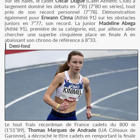
Sur les haies, le cadet
Oscar Dugue
(Caen Athletic Club) a
largement dominé les débats en 7’’81 (7’’80 en séries), tout
près de son record personnel (7’’78). Démonstration
également pour
Erwann Cinna
(Athlé 91) sur les obstacles
juniors en 7’’77, son record. La junior
Madeline Abega
(Athlé 91), première de sa catégorie, est, par ailleurs allée
chercher une superbe cinquième place en finale A en
abaissant son chrono de référence à 8’’33.
Demi-fond
Le tout frais recordman de France cadets du 800 m
(1’51’’89),
Thomas Marques de Andrade
(UA Côteaux de
Garonne), a décroché le titre cadets en remportant la finale