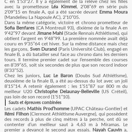
C en 1’53’’27. Il y a également de la relève chez les filles
avec la prometteuse
Léa Kimmel
, 2’08’’69 en série puis
2’09’’15 en finale A, qui a été sacrée devant
Emma Moura
(Mandelieu La Napoule AC), 2’10’’05.
Dans la même catégorie, victoire et chrono prometteur de
Sofia Benfares
(CA Montreuil 93), dixième de la finale A en
9’42’’97 devant
Jimane Mahi
(Stade Rennais Athlétisme), qui
obtient l’argent en 9’48’’99. La première nommée avait déjà
couru en 9’35’’64 cet hiver. Sur la même distance mais chez
les garçons,
Sven Durand
(Paris Université Club), engagé en
finale B, a dû batailler seul face au chrono dans les derniers
tours. Il termine premier cadet sur l’ensemble des courses
en 8’39’’65, soit six secondes de plus que son record indoor
(8’33’’52).
Chez les juniors,
Luc Le Baron
(Doubs Sud Athlétisme),
deuxième de la finale B, a été au-dessus du lot avec un joli
8’15’’14. A retenir également : les 1’51’’87 sur 800 m du
meilleur U20
Christophe Delaunay-Belleville
(US Créteil),
pas loin de son record (1’51’’10).
Sauts et épreuves combinées
Les cadets
Mathis Prod’homme
(UPAC Château-Gontier) et
Rémi Filhon
(Clermont Athlétisme Auvergne), qui possèdent
des records à plus de cinq mètres à la perche, ont dû se
contenter d’un meilleur saut à 4,63 m à Miramas. Le
premier a devancé le second aux essais.
Nayah Cauvin
a,