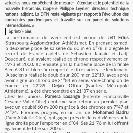
actuelles nous empêchent de mesurer l’étendue et le potentiel de la
nouvelle hiérarchie, rappelle Philippe Leynier, directeur technique
national adjoint. La DTN reste vigilante par rapport à l’évolution des
contraintes pandémiques et travaille sur un panel de solutions
intermédiaires. »
Sprint/Haies
La performance du week-end est venue de
Jeff Erius
(Strasbourg Agglomération Athlétisme). En prenant samedi
la deuxième place de sa série du 60 m en 6’’78, il a égalé le
record de France cadets de Sébastien Jamain et Ladji
Doucouré, qui avaient réalisé ce chrono respectivement en
1993 et 2000. Il a ensuite pris la huitième place de la finale
A en 6’’81 et bien sûr remporté le titre cadets. Le lendemain,
l’Alsacien a réalisé le doublé sur 200 m en 22’’19, avec après
avoir signé un chrono de 21’’84 en série. Vice-champion de
France en 22’’39,
Dejan Ottou
(Nantes Métropole
Athlétisme), a été chronométré en 21’’87 en série.
Chez les juniors,
Pamera Losange
(Entente Franconville
Cesame Val d’Oise) confirme son retour au premier plan
avec un doublé 60 m-200 m grâce à des chronos en 7’’47 et
24’’24. Enormes progrès, en un an, de
Mohamed Badru
(Caen Athletic Club), qui gagne près de deux dixièmes sur la
ligne droite pour l’emporter en 6’’84. Ses 21’’76 m lui offrent
également le titre sur 200 m.