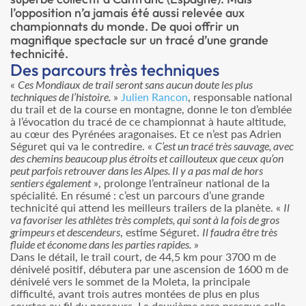
l’opposition n’a jamais été aussi relevée aux
championnats du monde. De quoi offrir un
magnifique spectacle sur un tracé d’une grande
technicité.
Des parcours très techniques
«
Ces Mondiaux de trail seront sans aucun doute les plus
techniques de l’histoire.
»
Julien Rancon
, responsable national
du trail et de la course en montagne, donne le ton d’emblée
à l’évocation du tracé de ce championnat à haute altitude,
au cœur des Pyrénées aragonaises. Et ce n’est pas Adrien
Séguret qui va le contredire. «
C’est un tracé très sauvage, avec
des chemins beaucoup plus étroits et caillouteux que ceux qu’on
peut parfois retrouver dans les Alpes. Il y a pas mal de hors
sentiers également
», prolonge l’entraîneur national de la
spécialité. En résumé : c’est un parcours d’une grande
technicité qui attend les meilleurs trailers de la planète. «
Il
va favoriser les athlètes très complets, qui sont à la fois de gros
grimpeurs et descendeurs
, estime Séguret.
Il faudra être très
fluide et économe dans les parties rapides.
»
Dans le détail, le trail court, de 44,5 km pour 3700 m de
dénivelé positif, débutera par une ascension de 1600 m de
dénivelé vers le sommet de la Moleta, la principale
difficulté, avant trois autres montées de plus en plus
courtes au fil du parcours. La deuxième sera presque celle