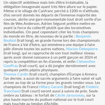
Un objectif ambitieux mais loin d’être irréalisable, la
délégation hexagonale ayant très fière allure sur le papier.
Même si le village de Canfranc perché à 1200 m d’altitude,
d’où seront donnés les départs de l’immense majorité des
courses, abrite une gare monumentale tout droit sortie d’un
film de Wes Anderson, Adrien Séguret préfère mettre en
avant la force du collectif plutôt que des locomotives
individuelles. On peut cependant citer les trois champions
du monde en titre, de nouveau de la partie :
Benjamin
Roubiol
(trail long), en grande forme lors des championnats
de France à Val d’Isère, qui emmènera une équipe à faire
pâlir d’envie toutes les autres nations,
Marion Delespierre
(trail long), qui se rapproche de son tout meilleur niveau
après avoir donné naissance à un petit garçon en 2024 et
repris la compétition en fin d’année, et enfin
Clémentine
Geoffray
(trail court), qui a dû jongler dernièrement avec
quelques petits pépins physiques.
Thomas Cardin
(trail court), champion d’Europe à Annecy
l’an dernier, a aussi de sacrés arguments à faire valoir et sait
arriver au top de sa forme pour les grands rendez-vous. Les
champions de France
Hillary Gerardi
(trail long) et
Frédéric
Tranchand
(trail court) seront aussi à suivre de près. Seule
ombre au tableau : le forfait de
Cécile Jarousseau
, sur la
plus haute marche du podium national sur le trail court
mais touchée au tendon d’Achille.