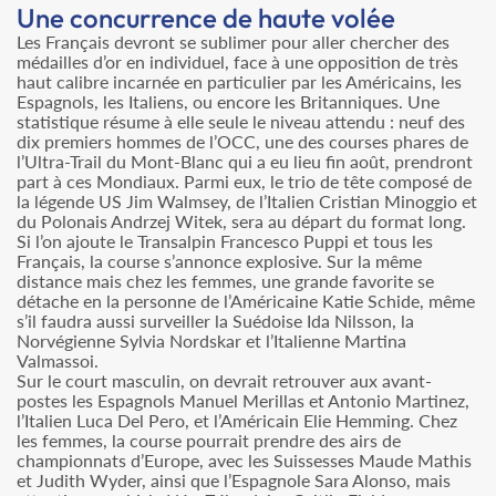
Une concurrence de haute volée
Les Français devront se sublimer pour aller chercher des
médailles d’or en individuel, face à une opposition de très
haut calibre incarnée en particulier par les Américains, les
Espagnols, les Italiens, ou encore les Britanniques. Une
statistique résume à elle seule le niveau attendu : neuf des
dix premiers hommes de l’OCC, une des courses phares de
l’Ultra-Trail du Mont-Blanc qui a eu lieu fin août, prendront
part à ces Mondiaux. Parmi eux, le trio de tête composé de
la légende US Jim Walmsey, de l’Italien Cristian Minoggio et
du Polonais Andrzej Witek, sera au départ du format long.
Si l’on ajoute le Transalpin Francesco Puppi et tous les
Français, la course s’annonce explosive. Sur la même
distance mais chez les femmes, une grande favorite se
détache en la personne de l’Américaine Katie Schide, même
s’il faudra aussi surveiller la Suédoise Ida Nilsson, la
Norvégienne Sylvia Nordskar et l’Italienne Martina
Valmassoi.
Sur le court masculin, on devrait retrouver aux avant-
postes les Espagnols Manuel Merillas et Antonio Martinez,
l’Italien Luca Del Pero, et l’Américain Elie Hemming. Chez
les femmes, la course pourrait prendre des airs de
championnats d’Europe, avec les Suissesses Maude Mathis
et Judith Wyder, ainsi que l’Espagnole Sara Alonso, mais