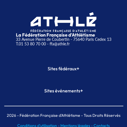
La Fédération Française d'Athlétisme
33 Avenue Pierre de Coubertin - 75640 Paris Cedex 13
T.01 53 80 70 00
- ffa@athle.fr
+
Sites fédéraux
SI-FFA
CALORG
+
Sites événements
Plateforme Formation
Meeting de Paris
Meeting de Paris indoor
MAIF Ekiden de Paris
2026
- Fédération Française d'Athlétisme - Tous Droits Réservés
Conditions d'utilisation -
Mentions légales -
Contacts