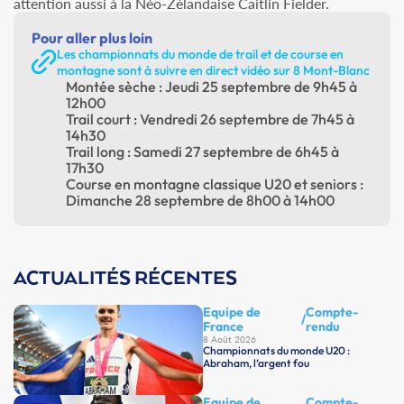
attention aussi à la Néo-Zélandaise Caitlin Fielder.
Pour aller plus loin
Les championnats du monde de trail et de course en
montagne sont à suivre en direct vidéo sur 8 Mont-Blanc
Montée sèche : Jeudi 25 septembre de 9h45 à
12h00
Trail court : Vendredi 26 septembre de 7h45 à
14h30
Trail long : Samedi 27 septembre de 6h45 à
17h30
Course en montagne classique U20 et seniors :
Dimanche 28 septembre de 8h00 à 14h00
ACTUALITÉS RÉCENTES
Equipe de
Compte-
/
France
rendu
8 Août 2026
Championnats du monde U20 :
Abraham, l’argent fou
Equipe de
Compte-