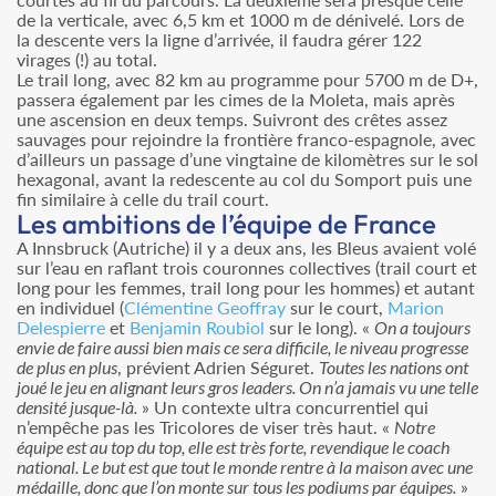
de la verticale, avec 6,5 km et 1000 m de dénivelé. Lors de
la descente vers la ligne d’arrivée, il faudra gérer 122
virages (!) au total.
Le trail long, avec 82 km au programme pour 5700 m de D+,
passera également par les cimes de la Moleta, mais après
une ascension en deux temps. Suivront des crêtes assez
sauvages pour rejoindre la frontière franco-espagnole, avec
d’ailleurs un passage d’une vingtaine de kilomètres sur le sol
hexagonal, avant la redescente au col du Somport puis une
fin similaire à celle du trail court.
Les ambitions de l’équipe de France
A Innsbruck (Autriche) il y a deux ans, les Bleus avaient volé
sur l’eau en raflant trois couronnes collectives (trail court et
long pour les femmes, trail long pour les hommes) et autant
en individuel (
Clémentine Geoffray
sur le court,
Marion
Delespierre
et
Benjamin Roubiol
sur le long). «
On a toujours
envie de faire aussi bien mais ce sera difficile, le niveau progresse
de plus en plus
, prévient Adrien Séguret.
Toutes les nations ont
joué le jeu en alignant leurs gros leaders. On n’a jamais vu une telle
densité jusque-là.
» Un contexte ultra concurrentiel qui
n’empêche pas les Tricolores de viser très haut. «
Notre
équipe est au top du top, elle est très forte, revendique le coach
national. Le but est que tout le monde rentre à la maison avec une
médaille, donc que l’on monte sur tous les podiums par équipes.
»