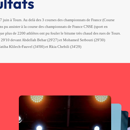
ultats
7 juin à Tours. Au delà des 3 courses des championnats de France (Course
ns pu assister à la course des championnats de France CNSE (sport en
 que plus de 2200 athlètes ont pu fouler le bitume très chaud des rues de Tours.
n 29'10 devant Abdellah Behar (29'27) et Mohamed Serbouti (29'30)
atiha Klilech-Fauvel (34'00) et Rkia Chebili (34'29)