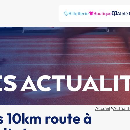
Billetterie
Boutique
Athlé
S ACTUALI
>
Accueil
Actualit
s 10km route à