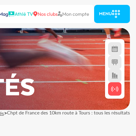
 Mag
Athlé TV
Nos clubs
Mon compte
MENU
TÉS
>
Chpt de France des 10km route à Tours : tous les résultats
és