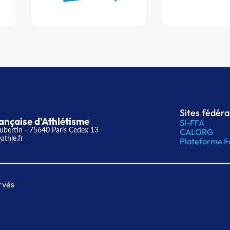
Sites fédér
ançaise d'Athlétisme
SI-FFA
ubertin - 75640 Paris Cedex 13
CALORG
athle.fr
Plateforme F
rvés