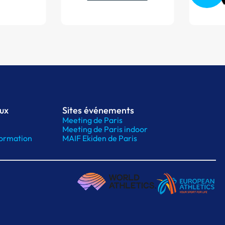
aux
Sites événements
Meeting de Paris
Meeting de Paris indoor
ormation
MAIF Ekiden de Paris