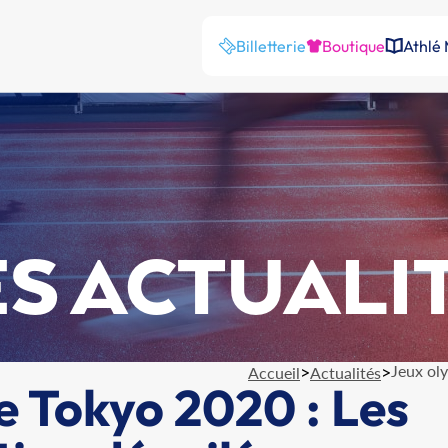
Billetterie
Boutique
Athlé
S ACTUALI
>
>
Jeux ol
Accueil
Actualités
e Tokyo 2020 : Les