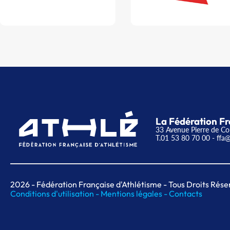
La Fédération Fr
33 Avenue Pierre de Co
T.01 53 80 70 00
- ffa@
2026
- Fédération Française d'Athlétisme - Tous Droits Rése
Conditions d'utilisation -
Mentions légales -
Contacts