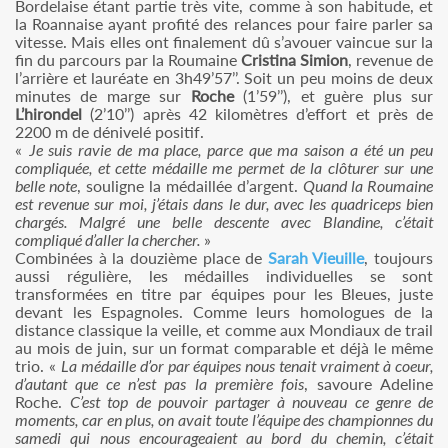
Bordelaise étant partie très vite, comme à son habitude, et
la Roannaise ayant profité des relances pour faire parler sa
vitesse. Mais elles ont finalement dû s’avouer vaincue sur la
fin du parcours par la Roumaine
Cristina Simion
, revenue de
l’arrière et lauréate en 3h49’57’’. Soit un peu moins de deux
minutes de marge sur
Roche
(1’59’’), et guère plus sur
L’hirondel
(2’10’’) après 42 kilomètres d’effort et près de
2200 m de dénivelé positif.
«
Je suis ravie de ma place, parce que ma saison a été un peu
compliquée, et cette médaille me permet de la clôturer sur une
belle note
, souligne la médaillée d’argent.
Quand la Roumaine
est revenue sur moi, j’étais dans le dur, avec les quadriceps bien
chargés. Malgré une belle descente avec Blandine, c’était
compliqué d’aller la chercher.
»
Combinées à la douzième place de
Sarah Vieuille
, toujours
aussi régulière, les médailles individuelles se sont
transformées en titre par équipes pour les Bleues, juste
devant les Espagnoles. Comme leurs homologues de la
distance classique la veille, et comme aux Mondiaux de trail
au mois de juin, sur un format comparable et déjà le même
trio. «
La médaille d’or par équipes nous tenait vraiment à coeur,
d’autant que ce n’est pas la première fois
, savoure Adeline
Roche.
C’est top de pouvoir partager à nouveau ce genre de
moments, car en plus, on avait toute l’équipe des championnes du
samedi qui nous encourageaient au bord du chemin, c’était