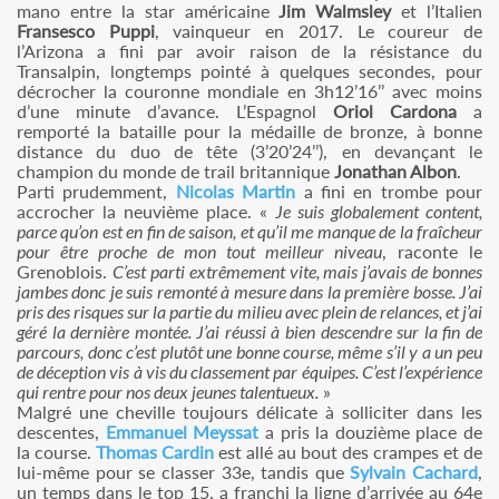
mano entre la star américaine
Jim Walmsley
et l’Italien
Fransesco Puppi
, vainqueur en 2017. Le coureur de
l’Arizona a fini par avoir raison de la résistance du
Transalpin, longtemps pointé à quelques secondes, pour
décrocher la couronne mondiale en 3h12’16’’ avec moins
d’une minute d’avance. L’Espagnol
Oriol Cardona
a
remporté la bataille pour la médaille de bronze, à bonne
distance du duo de tête (3’20’24’’), en devançant le
champion du monde de trail britannique
Jonathan Albon
.
Parti prudemment,
Nicolas Martin
a fini en trombe pour
accrocher la neuvième place. «
Je suis globalement content,
parce qu’on est en fin de saison, et qu’il me manque de la fraîcheur
pour être proche de mon tout meilleur niveau
, raconte le
Grenoblois.
C’est parti extrêmement vite, mais j’avais de bonnes
jambes donc je suis remonté à mesure dans la première bosse. J’ai
pris des risques sur la partie du milieu avec plein de relances, et j’ai
géré la dernière montée. J’ai réussi à bien descendre sur la fin de
parcours, donc c’est plutôt une bonne course, même s’il y a un peu
de déception vis à vis du classement par équipes. C’est l’expérience
qui rentre pour nos deux jeunes talentueux.
»
Malgré une cheville toujours délicate à solliciter dans les
descentes,
Emmanuel Meyssat
a pris la douzième place de
la course.
Thomas Cardin
est allé au bout des crampes et de
lui-même pour se classer 33e, tandis que
Sylvain Cachard
,
un temps dans le top 15, a franchi la ligne d’arrivée au 64e