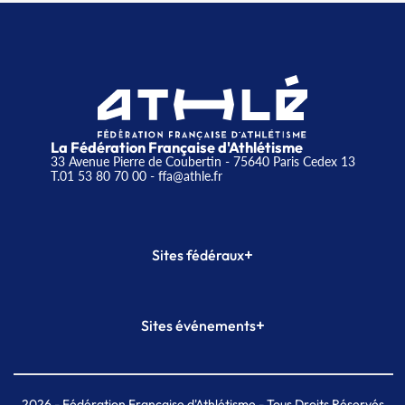
La Fédération Française d'Athlétisme
33 Avenue Pierre de Coubertin - 75640 Paris Cedex 13
T.01 53 80 70 00
- ffa@athle.fr
+
Sites fédéraux
SI-FFA
CALORG
+
Sites événements
Plateforme Formation
Meeting de Paris
Meeting de Paris indoor
MAIF Ekiden de Paris
2026
- Fédération Française d'Athlétisme - Tous Droits Réservés